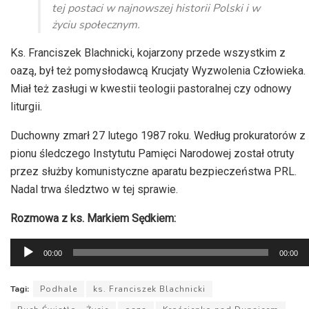
tej postaci w najnowszej historii Polski i w
życiu społecznym.
Ks. Franciszek Blachnicki, kojarzony przede wszystkim z
oazą, był też pomysłodawcą Krucjaty Wyzwolenia Człowieka.
Miał też zasługi w kwestii teologii pastoralnej czy odnowy
liturgii.
Duchowny zmarł 27 lutego 1987 roku. Według prokuratorów z
pionu śledczego Instytutu Pamięci Narodowej został otruty
przez służby komunistyczne aparatu bezpieczeństwa PRL.
Nadal trwa śledztwo w tej sprawie.
Rozmowa z ks. Markiem Sędkiem:
Odtwarzacz
00:00
00:00
plików
dźwiękowych
Tagi:
Podhale
ks. Franciszek Blachnicki