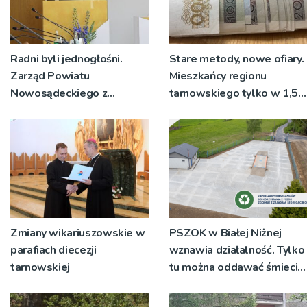
Radni byli jednogłośni.
Stare metody, nowe ofiary.
Zarząd Powiatu
Mieszkańcy regionu
Nowosądeckiego z
tarnowskiego tylko w 1,5
absolutorium i wotum
roku przekazali oszustom
zaufania
3 mln zł!
Zmiany wikariuszowskie w
PSZOK w Białej Niżnej
parafiach diecezji
wznawia działalność. Tylko
tarnowskiej
tu można oddawać śmieci o
wielkich gabarytach