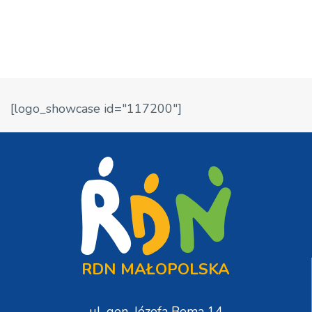
[logo_showcase id="117200"]
RDN MAŁOPOLSKA
ul. gen. Józefa Bema 14