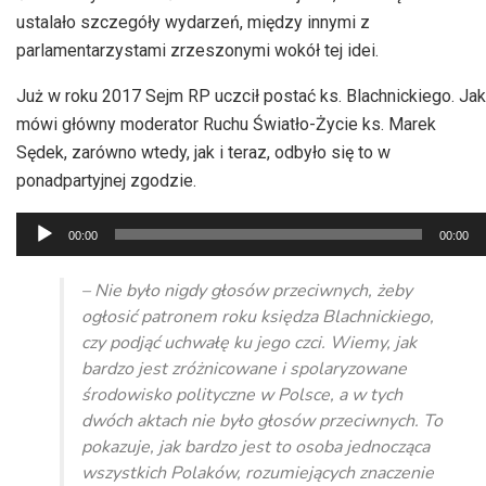
ustalało szczegóły wydarzeń, między innymi z
parlamentarzystami zrzeszonymi wokół tej idei.
Już w roku 2017 Sejm RP uczcił postać ks. Blachnickiego. Jak
mówi główny moderator Ruchu Światło-Życie ks. Marek
Sędek, zarówno wtedy, jak i teraz, odbyło się to w
ponadpartyjnej zgodzie.
Odtwarzacz
00:00
00:00
plików
dźwiękowych
– Nie było nigdy głosów przeciwnych, żeby
ogłosić patronem roku księdza Blachnickiego,
czy podjąć uchwałę ku jego czci. Wiemy, jak
bardzo jest zróżnicowane i spolaryzowane
środowisko polityczne w Polsce, a w tych
dwóch aktach nie było głosów przeciwnych. To
pokazuje, jak bardzo jest to osoba jednocząca
wszystkich Polaków, rozumiejących znaczenie