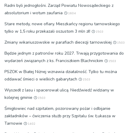
Radni byli jednogłośni. Zarząd Powiatu Nowosądeckiego z
absolutorium i wotum zaufania
16:04
Stare metody, nowe ofiary. Mieszkańcy regionu tarnowskiego
tylko w 1,5 roku przekazali oszustom 3 mln zł!
15:03
Zmiany wikariuszowskie w parafiach diecezji tarnowskiej
15:03
Będzie jednym z patronów roku 2027. Trwają przygotowania do
wydarzeń związanych z ks. Franciszkiem Blachnickim
15:03
PSZOK w Białej Niżnej wznawia działalność. Tylko tu można
oddawać śmieci o wielkich gabarytach
15:03
Wyszedł z lasu i spacerował ulicą. Niedźwiedź widziany w
kolejnej gminie
15:03
Śmigłowiec nad szpitalem, pozorowany pożar i odbijanie
zakładników – ćwiczenia służb przy Szpitalu św. Łukasza w
Tarnowie
14:02