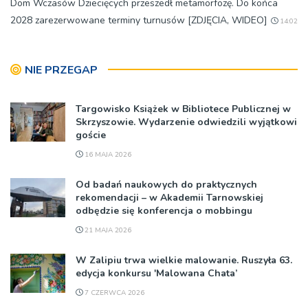
Dom Wczasów Dziecięcych przeszedł metamorfozę. Do końca
2028 zarezerwowane terminy turnusów [ZDJĘCIA, WIDEO]
14:02
NIE PRZEGAP
Targowisko Książek w Bibliotece Publicznej w
Skrzyszowie. Wydarzenie odwiedzili wyjątkowi
goście
16 MAJA 2026
Od badań naukowych do praktycznych
rekomendacji – w Akademii Tarnowskiej
odbędzie się konferencja o mobbingu
21 MAJA 2026
W Zalipiu trwa wielkie malowanie. Ruszyła 63.
edycja konkursu 'Malowana Chata’
7 CZERWCA 2026