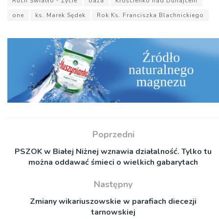
Ruch Światło - Życie
oaza
Krościenko nad Dunajcem
one
ks. Marek Sędek
Rok Ks. Franciszka Blachnickiego
Poprzedni
PSZOK w Białej Niżnej wznawia działalność. Tylko tu
można oddawać śmieci o wielkich gabarytach
Następny
Zmiany wikariuszowskie w parafiach diecezji
tarnowskiej