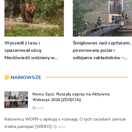
Wyszedł z lasu i
Śmigłowiec nad szpitalem,
spacerował ulicą.
pozorowany pożar i
Niedźwiedź widziany w
odbijanie zakładników –
kolejnej gminie
ćwiczenia służb przy
Szpitalu św. Łukasza w
NAJNOWSZE
Tarnowie
Nowy Sącz: Ruszyły zapisy na Aktywne
Wakacje 2026 [ZDJĘCIA]
21:09
Ratownicy WOPR-u apelują o rozwagę. O tych zasadach zawsze
trzeba pamiętać [WIDEO]
16:04