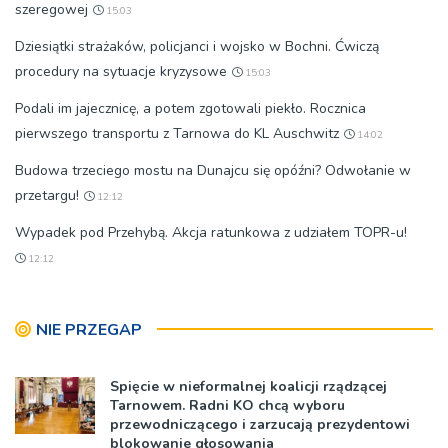
szeregowej
15:03
Dziesiątki strażaków, policjanci i wojsko w Bochni. Ćwiczą
procedury na sytuacje kryzysowe
15:03
Podali im jajecznicę, a potem zgotowali piekło. Rocznica
pierwszego transportu z Tarnowa do KL Auschwitz
14:02
Budowa trzeciego mostu na Dunajcu się opóźni? Odwołanie w
przetargu!
12:12
Wypadek pod Przehybą. Akcja ratunkowa z udziałem TOPR-u!
12:12
NIE PRZEGAP
Spięcie w nieformalnej koalicji rządzącej
Tarnowem. Radni KO chcą wyboru
przewodniczącego i zarzucają prezydentowi
blokowanie głosowania