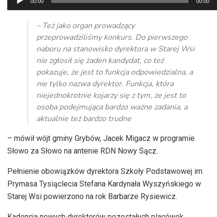
00:00
00:00
plików
dźwiękowych
– Też jako organ prowadzący
przeprowadziliśmy konkurs. Do pierwszego
naboru na stanowisko dyrektora w Starej Wsi
nie zgłosił się żaden kandydat, co też
pokazuje, że jest to funkcja odpowiedzialna, a
nie tylko nazwa dyrektor. Funkcja, która
niejednokrotnie kojarzy się z tym, że jest to
osoba podejmująca bardzo ważne zadania, a
aktualnie też bardzo trudne
– mówił wójt gminy Grybów, Jacek Migacz w programie
Słowo za Słowo na antenie
RDN
Nowy Sącz.
Pełnienie obowiązków dyrektora Szkoły Podstawowej im.
Prymasa Tysiąclecia Stefana Kardynała Wyszyńskiego w
Starej Wsi powierzono na rok Barbarze
Rysiewicz
.
Kadencja nowych dyrektorów pozostałych placówek