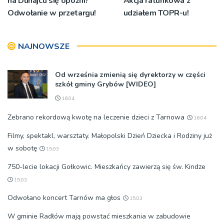
na Dunajcu się opóźni?
Akcja ratunkowa z
Odwołanie w przetargu!
udziałem TOPR-u!
NAJNOWSZE
Od września zmienią się dyrektorzy w części
szkół gminy Grybów [WIDEO]
16:04
Zebrano rekordową kwotę na leczenie dzieci z Tarnowa
16:04
Filmy, spektakl, warsztaty. Małopolski Dzień Dziecka i Rodziny już
w sobotę
15:03
750-lecie lokacji Gołkowic. Mieszkańcy zawierzą się św. Kindze
15:03
Odwołano koncert Tarnów ma głos
15:03
W gminie Radłów mają powstać mieszkania w zabudowie