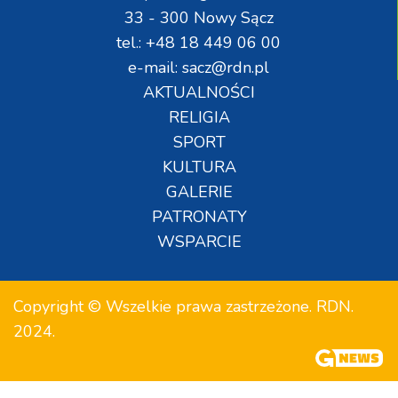
33 - 300 Nowy Sącz
tel.: +48 18 449 06 00
e-mail: sacz@rdn.pl
AKTUALNOŚCI
RELIGIA
SPORT
KULTURA
GALERIE
PATRONATY
WSPARCIE
Copyright © Wszelkie prawa zastrzeżone. RDN.
2024.