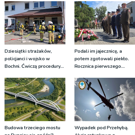
Dziesiątki strażaków,
Podali im jajecznicę, a
policjanci i wojsko w
potem zgotowali piekło.
Bochni. Ćwiczą procedury
Rocznica pierwszego
na sytuacje kryzysowe
transportu z Tarnowa do
KL Auschwitz
Budowa trzeciego mostu
Wypadek pod Przehybą.