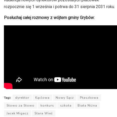
rozpocznie się 1 września i potrwa do 31 sierpnia 2031 roku.
Posłuchaj całej rozmowy z wójtem gminy Grybów:
Tagi:
dyrektor
Kąclowa
Nowy Sącz
Ptaszkowa
Słowo za Słowo
konkurs
szkoła
Biała Niżna
Jacek Migacz
Stara Wieś