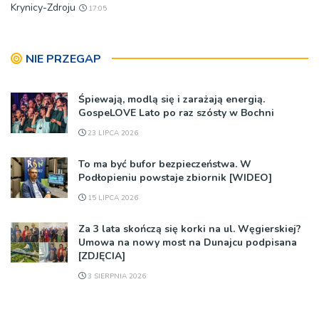
Krynicy-Zdroju
17:05
NIE PRZEGAP
Śpiewają, modlą się i zarażają energią.
GospeLOVE Lato po raz szósty w Bochni
23 LIPCA 2026
To ma być bufor bezpieczeństwa. W
Podłopieniu powstaje zbiornik [WIDEO]
15 LIPCA 2026
Za 3 lata skończą się korki na ul. Węgierskiej?
Umowa na nowy most na Dunajcu podpisana
[ZDJĘCIA]
3 SIERPNIA 2026