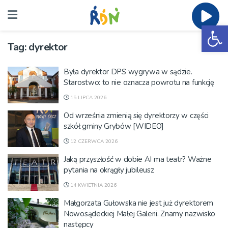
Ot
Tag:
dyrektor
Była dyrektor DPS wygrywa w sądzie.
Starostwo: to nie oznacza powrotu na funkcję
15 LIPCA 2026
Od września zmienią się dyrektorzy w części
szkół gminy Grybów [WIDEO]
12 CZERWCA 2026
Jaką przyszłość w dobie AI ma teatr? Ważne
pytania na okrągły jubileusz
14 KWIETNIA 2026
Małgorzata Gułowska nie jest już dyrektorem
Nowosądeckiej Małej Galerii. Znamy nazwisko
następcy