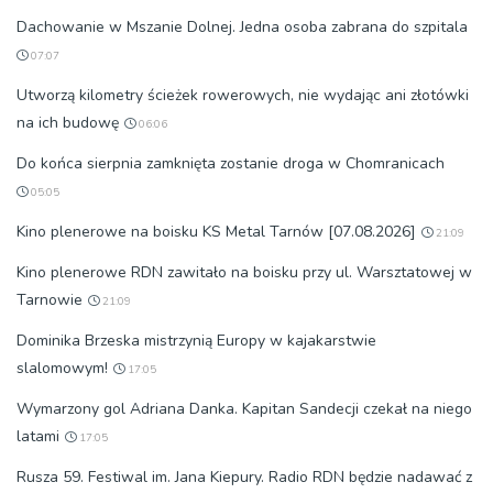
Dachowanie w Mszanie Dolnej. Jedna osoba zabrana do szpitala
07:07
Utworzą kilometry ścieżek rowerowych, nie wydając ani złotówki
na ich budowę
06:06
Do końca sierpnia zamknięta zostanie droga w Chomranicach
05:05
Kino plenerowe na boisku KS Metal Tarnów [07.08.2026]
21:09
Kino plenerowe RDN zawitało na boisku przy ul. Warsztatowej w
Tarnowie
21:09
Dominika Brzeska mistrzynią Europy w kajakarstwie
slalomowym!
17:05
Wymarzony gol Adriana Danka. Kapitan Sandecji czekał na niego
latami
17:05
Rusza 59. Festiwal im. Jana Kiepury. Radio RDN będzie nadawać z