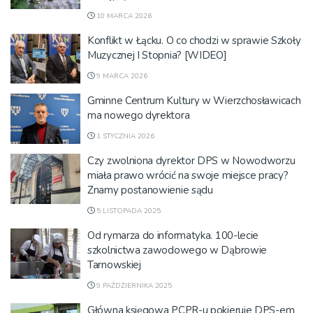
10 MARCA 2026
Konflikt w Łącku. O co chodzi w sprawie Szkoły
Muzycznej I Stopnia? [WIDEO]
9 MARCA 2026
Gminne Centrum Kultury w Wierzchosławicach
ma nowego dyrektora
1 STYCZNIA 2026
Czy zwolniona dyrektor DPS w Nowodworzu
miała prawo wrócić na swoje miejsce pracy?
Znamy postanowienie sądu
5 LISTOPADA 2025
Od rymarza do informatyka. 100-lecie
szkolnictwa zawodowego w Dąbrowie
Tarnowskiej
9 PAŹDZIERNIKA 2025
Główna księgowa PCPR-u pokieruje DPS-em