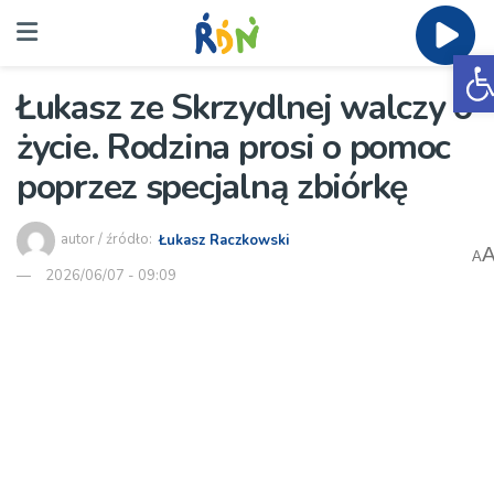
O
Łukasz ze Skrzydlnej walczy o
życie. Rodzina prosi o pomoc
poprzez specjalną zbiórkę
autor / źródło:
Łukasz Raczkowski
A
2026/06/07 - 09:09