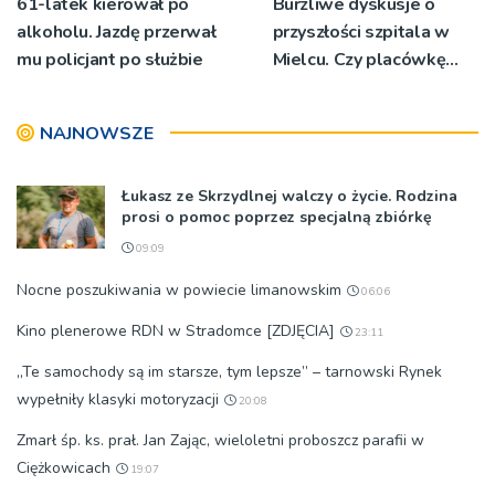
61-latek kierował po
Burzliwe dyskusje o
alkoholu. Jazdę przerwał
przyszłości szpitala w
mu policjant po służbie
Mielcu. Czy placówkę
czeka konsolidacja z
Rzeszowem?
NAJNOWSZE
Łukasz ze Skrzydlnej walczy o życie. Rodzina
prosi o pomoc poprzez specjalną zbiórkę
09:09
Nocne poszukiwania w powiecie limanowskim
06:06
Kino plenerowe RDN w Stradomce [ZDJĘCIA]
23:11
„Te samochody są im starsze, tym lepsze” – tarnowski Rynek
wypełniły klasyki motoryzacji
20:08
Zmarł śp. ks. prał. Jan Zając, wieloletni proboszcz parafii w
Ciężkowicach
19:07