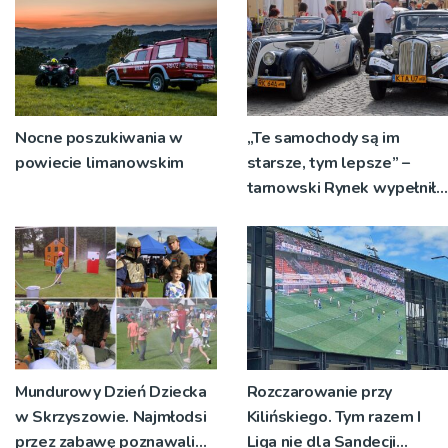
Nocne poszukiwania w
„Te samochody są im
powiecie limanowskim
starsze, tym lepsze” –
tarnowski Rynek wypełniły
klasyki motoryzacji
Mundurowy Dzień Dziecka
Rozczarowanie przy
w Skrzyszowie. Najmłodsi
Kilińskiego. Tym razem I
przez zabawę poznawali
Liga nie dla Sandecji