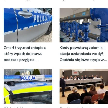
służby mundurowe i
[ZDJĘCIA]
ratunkowe
Zmarł trzyletni chłopiec,
Kiedy powstaną zbiorniki i
który wpadł do stawu
stacja uzdatniania wody?
podczas przyjęcia
Opóźnia się inwestycja w
urodzinowego
Młyńczyskach