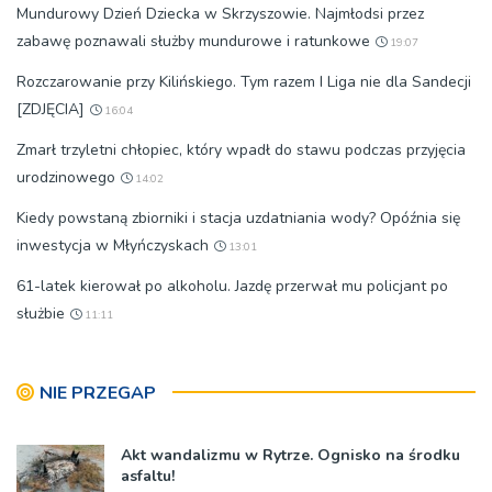
Mundurowy Dzień Dziecka w Skrzyszowie. Najmłodsi przez
zabawę poznawali służby mundurowe i ratunkowe
19:07
Rozczarowanie przy Kilińskiego. Tym razem I Liga nie dla Sandecji
[ZDJĘCIA]
16:04
Zmarł trzyletni chłopiec, który wpadł do stawu podczas przyjęcia
urodzinowego
14:02
Kiedy powstaną zbiorniki i stacja uzdatniania wody? Opóźnia się
inwestycja w Młyńczyskach
13:01
61-latek kierował po alkoholu. Jazdę przerwał mu policjant po
służbie
11:11
NIE PRZEGAP
Akt wandalizmu w Rytrze. Ognisko na środku
asfaltu!