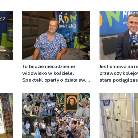
To będzie niecodzienne
Jest umowa na r
widowisko w kościele.
przewozy kolejo
Spektakl oparty o działa św.
stare pociągi za
 nie
Teresy Wielkiej
tabor?