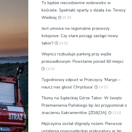
To będzie niecodzienne widowisko w
kościele. Spektakl oparty o działa św. Teresy
Wielkiej
15:03
Jest umowa na regionalne przewozy
kolejowe. Czy stare pociągi zastąpi nowy
tabor?
14:02
Wojnicz rozbuduje parking przy węźle
przesiadkowym. Powstanie ponad 60 miejsc
14:02
Tygodniowy odpust w Przeczycy. 'Maryjo –
naucz nas głosić Chrystusa’
14:02
Tłumy na Sądeckiej Górze Tabor. W święto
Przemienienia Pańskiego bp Jeż przypominał o
znaczeniu Sakramentów [ZDJĘCIA]
13:01
Mężczyzna został dźgnięty nożem. Pierwsze
ustalenia nowosądeckiej prokuratury w tej