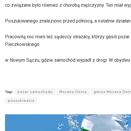
co związane było również z chorobą mężczyzny. Ten miał wyjś
Poszukiwanego znaleziono przed północą, a ostatnie działania
Pracowitą noc mieli też sądeccy strażacy, którzy gasili poża
Pieczkowskiego
w Nowym Sączu, gdzie samochód wypadł z drogi. W obydwu 
Tagi:
pożar samochodu
Mszana Górna
gmina Mszana Dol
poszukiwania