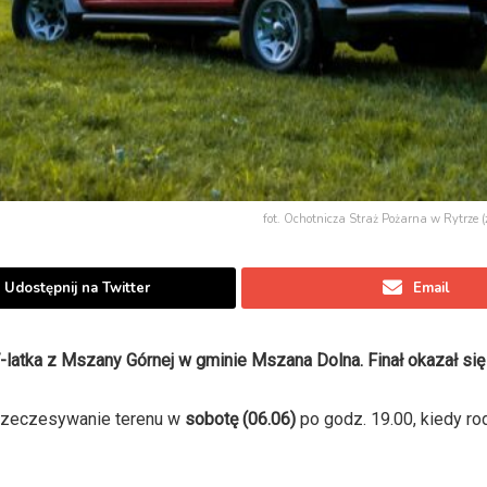
fot. Ochotnicza Straż Pożarna w Rytrze (z
Udostępnij na Twitter
Email
-latka z Mszany Górnej w gminie Mszana Dolna. Finał okazał się
przeczesywanie terenu w
sobotę (06.06)
po godz. 19.00, kiedy ro