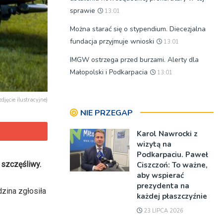
sprawie
13:01
Można starać się o stypendium. Diecezjalna
fundacja przyjmuje wnioski
13:01
IMGW ostrzega przed burzami. Alerty dla
Małopolski i Podkarpacia
13:01
djęcie ilustracyjne)
NIE PRZEGAP
Karol Nawrocki z
wizytą na
Podkarpaciu. Paweł
 szczęśliwy.
Ciszczoń: To ważne,
aby wspierać
prezydenta na
dzina zgłosiła
każdej płaszczyźnie
23 LIPCA 2026