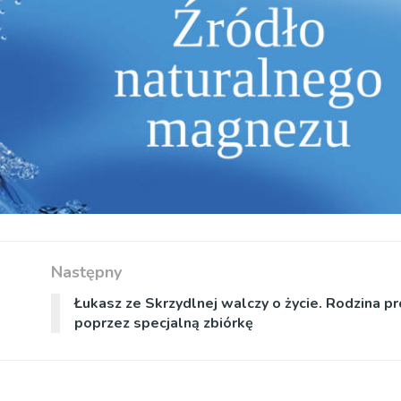
Następny
Łukasz ze Skrzydlnej walczy o życie. Rodzina p
poprzez specjalną zbiórkę