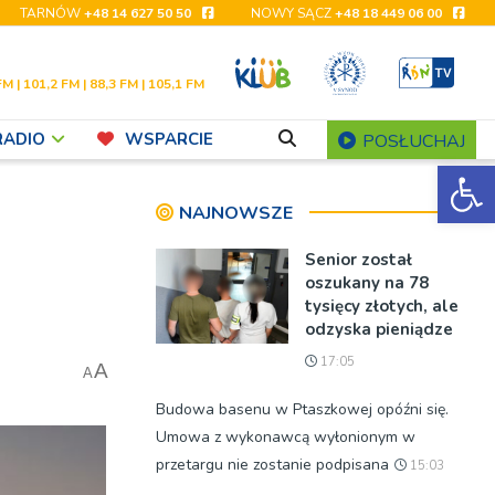
TARNÓW
+48 14 627 50 50
NOWY SĄCZ
+48 18 449 06 00
FM | 101,2 FM | 88,3 FM | 105,1 FM
RADIO
WSPARCIE
POSŁUCHAJ
Ot
NAJNOWSZE
Senior został
oszukany na 78
tysięcy złotych, ale
odzyska pieniądze
17:05
A
A
Budowa basenu w Ptaszkowej opóźni się.
Umowa z wykonawcą wyłonionym w
przetargu nie zostanie podpisana
15:03