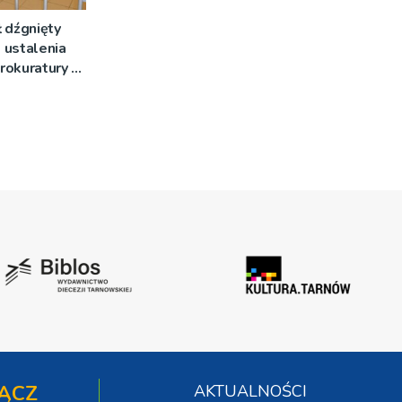
 dźgnięty
 ustalenia
rokuratury w
ĄCZ
AKTUALNOŚCI