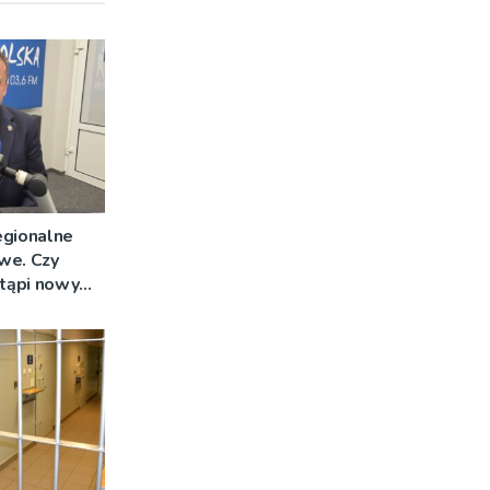
egionalne
we. Czy
stąpi nowy