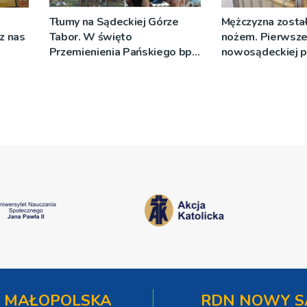
Tłumy na Sądeckiej Górze
Mężczyzna został
cz nas
Tabor. W święto
nożem. Pierwsze
Przemienienia Pańskiego bp
nowosądeckiej p
Jeż przypominał o znaczeniu
tej sprawie
Sakramentów [ZDJĘCIA]
 MAŁOPOLSKA
RDN NOWY S