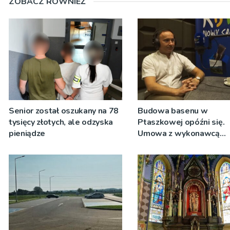
ZOBACZ RÓWNIEŻ
Senior został oszukany na 78
Budowa basenu w
tysięcy złotych, ale odzyska
Ptaszkowej opóźni się.
pieniądze
Umowa z wykonawcą
wyłonionym w przetargu
zostanie podpisana