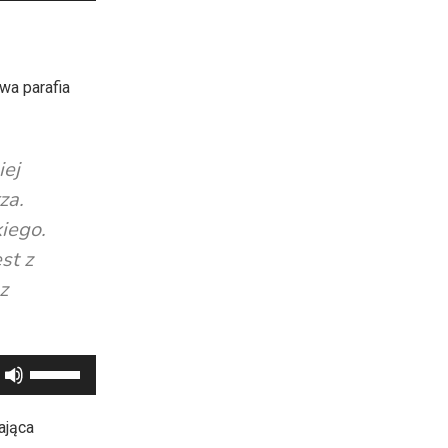
do
góry
oraz
wa parafia
do
dołu
aby
iej
zwiększyć
za.
lub
kiego.
zmniejszyć
st z
głośność.
z
Używaj
strzałek
do
ająca
góry