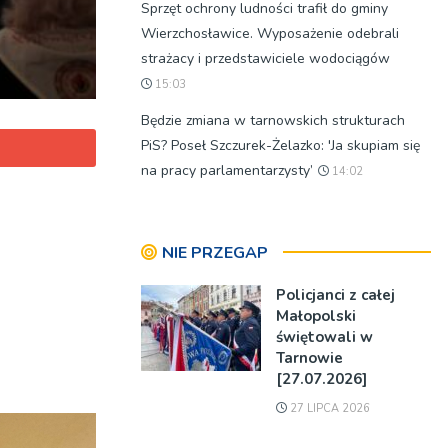
Sprzęt ochrony ludności trafił do gminy
Wierzchosławice. Wyposażenie odebrali
strażacy i przedstawiciele wodociągów
15:03
Będzie zmiana w tarnowskich strukturach
PiS? Poseł Szczurek-Żelazko: 'Ja skupiam się
na pracy parlamentarzysty’
14:02
NIE PRZEGAP
Policjanci z całej
Małopolski
świętowali w
Tarnowie
[27.07.2026]
27 LIPCA 2026