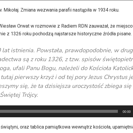
Mikołaj. Zmiana wezwania parafii nastąpiła w 1934 roku.
. Wiesław Orwat w rozmowie z Radiem RDN zauważał, że miejsco
śnie z 1326 roku pochodzą najstarsze historyczne źródła pisane.
lat istnienia. Powstała, prawdopodobnie, w drug
adectwa są z roku 1326, z tzw. spisów świętopietr
Boga, ufali Panu Bogu, należeli do Kościoła Katolic
taj pierwszy krzyż i od tej pory Jezus Chrystus je
zymy się, że ta dzisiejsza uroczystość zbiega się 
Świętej Trójcy.
00:00
 świątyni, oraz tablica pamiątkowa wewnątrz kościoła, upamiętni