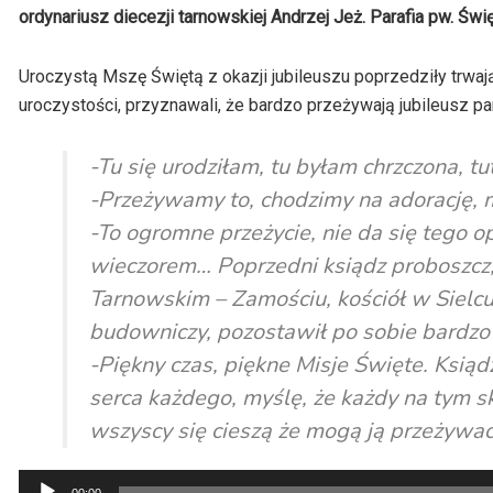
ordynariusz diecezji tarnowskiej Andrzej Jeż. Parafia pw. Świ
Uroczystą Mszę Świętą z okazji jubileuszu poprzedziły trwają
uroczystości, przyznawali, że bardzo przeżywają jubileusz par
-Tu się urodziłam, tu byłam chrzczona, t
-Przeżywamy to, chodzimy na adorację, m
-To ogromne przeżycie, nie da się tego op
wieczorem… Poprzedni ksiądz proboszcz
Tarnowskim – Zamościu, kościół w Sielcu 
budowniczy, pozostawił po sobie bardz
-Piękny czas, piękne Misje Święte. Ksiądz,
serca każdego, myślę, że każdy na tym sk
wszyscy się cieszą że mogą ją przeżywać,
Odtwarzacz