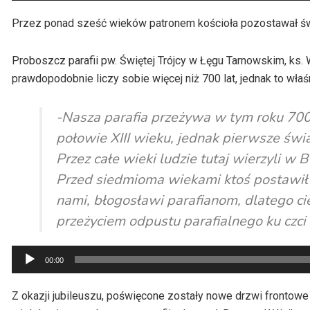
dźwiękowych
Przez ponad sześć wieków patronem kościoła pozostawał św. 
Proboszcz parafii pw. Świętej Trójcy w Łęgu Tarnowskim, ks
prawdopodobnie liczy sobie więcej niż 700 lat, jednak to wła
-Nasza parafia przeżywa w tym roku 700 
połowie XIII wieku, jednak pierwsze świ
Przez całe wieki ludzie tutaj wierzyli w 
Przed siedmioma wiekami ktoś postawił tu
nami, błogosławi parafianom, dlatego cies
przeżyciem odpustu parafialnego ku czci 
Odtwarzacz
00:00
plików
dźwiękowych
Z okazji jubileuszu, poświęcone zostały nowe drzwi frontowe