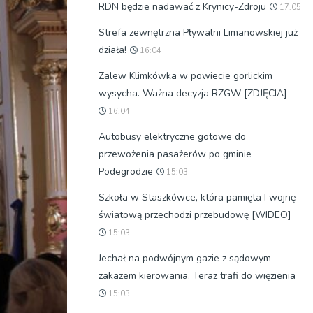
RDN będzie nadawać z Krynicy-Zdroju
17:05
Strefa zewnętrzna Pływalni Limanowskiej już
działa!
16:04
Zalew Klimkówka w powiecie gorlickim
wysycha. Ważna decyzja RZGW [ZDJĘCIA]
16:04
Autobusy elektryczne gotowe do
przewożenia pasażerów po gminie
Podegrodzie
15:03
Szkoła w Staszkówce, która pamięta I wojnę
światową przechodzi przebudowę [WIDEO]
15:03
Jechał na podwójnym gazie z sądowym
zakazem kierowania. Teraz trafi do więzienia
15:03