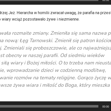
00:00
ej Jeż. Hierarcha w homilii zwracał uwagę, że parafia na przes
o wiary wciąż pozostawało żywe i niezmienne.
wała rozmaite zmiany. Zmieniła się sama nazwa pa
 nową: Łęg Tarnowski. Zmienił się patron kościoł
j. Zmieniali się proboszczowie, ale co najważniejsz
est obecny w naszej parafii. Od siedmiu wieków
 siłą wiary i Bożej miłości. O to trzeba nam nieust
nie, wprowadzanie dzieci w codzienną modlitwę,
wanie rozmów na tematy religijne. Gorąco życzę 
awsze żywa wiara i miłość do Boga, który mieszka
00:00