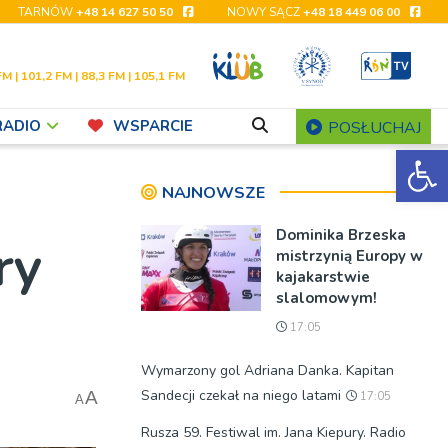
TARNÓW
+48 14 627 50 50
NOWY SĄCZ
+48 18 449 06 00
FM | 101,2 FM | 88,3 FM | 105,1 FM
RADIO
WSPARCIE
POSŁUCHAJ
Ot
NAJNOWSZE
Dominika Brzeska
ry
mistrzynią Europy w
kajakarstwie
slalomowym!
17:05
Wymarzony gol Adriana Danka. Kapitan
Sandecji czekał na niego latami
A
17:05
A
Rusza 59. Festiwal im. Jana Kiepury. Radio