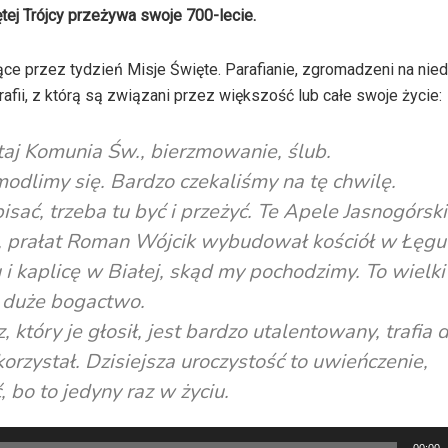
ętej Trójcy przeżywa swoje 700-lecie.
ce przez tydzień Misje Święte. Parafianie, zgromadzeni na nied
afii, z którą są związani przez większość lub całe swoje życie:
utaj Komunia Św., bierzmowanie, ślub.
odlimy się. Bardzo czekaliśmy na tę chwilę.
isać, trzeba tu być i przeżyć. Te Apele Jasnogórsk
, prałat Roman Wójcik wybudował kościół w Łęgu
i kaplicę w Białej, skąd my pochodzimy. To wielki
o duże bogactwo.
 który je głosił, jest bardzo utalentowany, trafia 
orzystał. Dzisiejsza uroczystość to uwieńczenie,
 bo to jedyny raz w życiu.