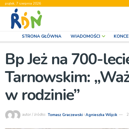
piątek, 7 sierpnia 2026
STRONA GŁÓWNA
WIADOMOŚCI
KONCE
Bp Jeż na 700-leci
Tarnowskim: „Ważn
w rodzinie”
autor / źródło:
Tomasz Graczewski
i
Agnieszka Wójcik
2