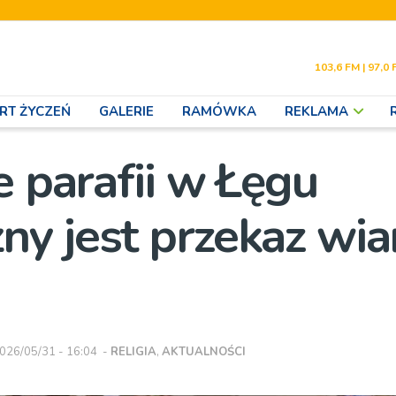
103,6 FM | 97,0 
RT ŻYCZEŃ
GALERIE
RAMÓWKA
REKLAMA
e parafii w Łęgu
y jest przekaz wia
026/05/31 - 16:04
-
RELIGIA
,
AKTUALNOŚCI