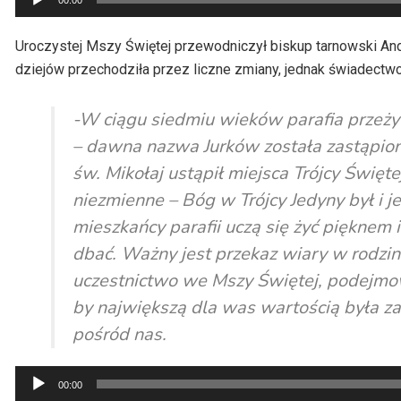
00:00
plików
dźwiękowych
Uroczystej Mszy Świętej przewodniczył biskup tarnowski Andrz
dziejów przechodziła przez liczne zmiany, jednak świadectw
-W ciągu siedmiu wieków parafia przeży
– dawna nazwa Jurków została zastąpiona
św. Mikołaj ustąpił miejsca Trójcy Święte
niezmienne – Bóg w Trójcy Jedyny był i j
mieszkańcy parafii uczą się żyć pięknem i
dbać. Ważny jest przekaz wiary w rodzi
uczestnictwo we Mszy Świętej, podejmo
by największą dla was wartością była z
pośród nas.
Odtwarzacz
00:00
plików