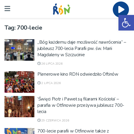
Ot
Tag:
700-lecie
„Bóg każdemu daje możliwość nawrócenia” –
jubileusz 700-lecia Parafii pw. św. Marii
Magdaleny w Szczucinie
26 LIPCA 2026
Plenerowe kino RDN odwiedziło Oftinów
2 LIPCA 2026
’Święci Piotr i Paweł są filarami Kościoła’ –
parafia w Otfinowie przeżywa jubileusz 700-
lecia
29 CZERWCA 2026
700-lecie parafii w Otfinowie także z