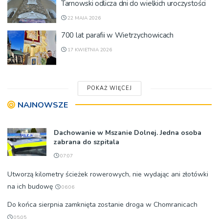
Tarnowski odlicza dni do wielkich uroczystości
22 MAJA 2026
700 lat parafii w Wietrzychowicach
17 KWIETNIA 2026
POKAŻ WIĘCEJ
NAJNOWSZE
Dachowanie w Mszanie Dolnej. Jedna osoba
zabrana do szpitala
07:07
Utworzą kilometry ścieżek rowerowych, nie wydając ani złotówki
na ich budowę
06:06
Do końca sierpnia zamknięta zostanie droga w Chomranicach
05:05