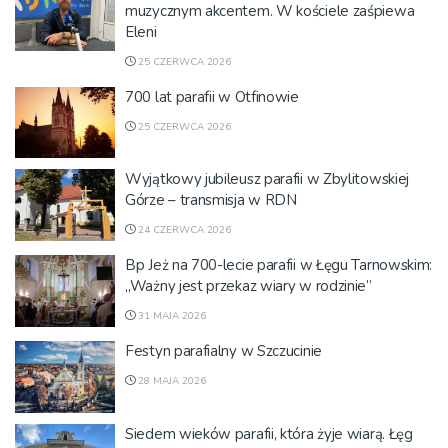
muzycznym akcentem. W kościele zaśpiewa
Eleni
25 CZERWCA 2026
700 lat parafii w Otfinowie
25 CZERWCA 2026
Wyjątkowy jubileusz parafii w Zbylitowskiej
Górze – transmisja w RDN
24 CZERWCA 2026
Bp Jeż na 700-lecie parafii w Łęgu Tarnowskim:
„Ważny jest przekaz wiary w rodzinie”
31 MAJA 2026
Festyn parafialny w Szczucinie
28 MAJA 2026
Siedem wieków parafii, która żyje wiarą. Łęg