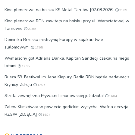
Kino plenerowe na boisku KS Metal Tarnów [07.08.2026]
21:09
Kino plenerowe RDN zawitało na boisku przy ul. Warsztatowej w
Tarnowie
21:09
Dominika Brzeska mistrzynią Europy w kajakarstwie
slalomowym!
17:05
Wymarzony gol Adriana Danka. Kapitan Sandecji czekał na niego
latami
17:05
Rusza 59. Festiwal im. Jana Kiepury. Radio RDN będzie nadawać z
Krynicy-Zdroju
17:05
Strefa zewnętrzna Pływalni Limanowskiej już działa!
16:04
Zalew Klimkówka w powiecie gorlickim wysycha. Ważna decyzja
RZGW [ZDJĘCIA]
16:04