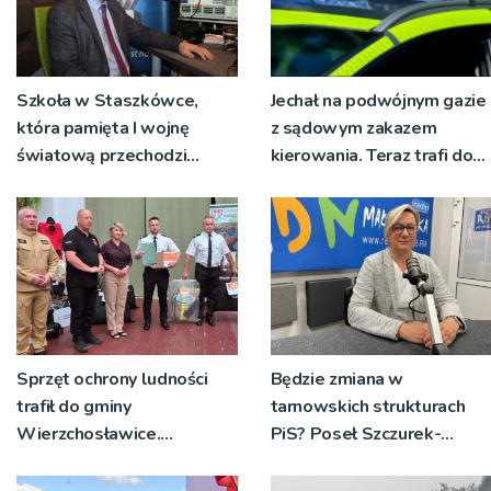
Szkoła w Staszkówce,
Jechał na podwójnym gazie
która pamięta I wojnę
z sądowym zakazem
światową przechodzi
kierowania. Teraz trafi do
przebudowę [WIDEO]
więzienia
Sprzęt ochrony ludności
Będzie zmiana w
trafił do gminy
tarnowskich strukturach
Wierzchosławice.
PiS? Poseł Szczurek-
Wyposażenie odebrali
Żelazko: 'Ja skupiam się na
strażacy i przedstawiciele
pracy parlamentarzysty’