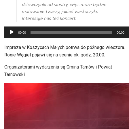
dziewczynki od siostry, więc może będzie
malowanie twarzy, jakieś warkoczyki.
Interesuje nas też koncert.
Odtwarzacz
00:00
00:00
plików
dźwiękowych
Impreza w Koszycach Małych potrwa do późnego wieczora.
Roxie Węgiel pojawi się na scenie ok. godz. 20:00.
Organizatorami wydarzenia są Gmina Tarnów i Powiat
Tarnowski.
Odtwarzacz
video