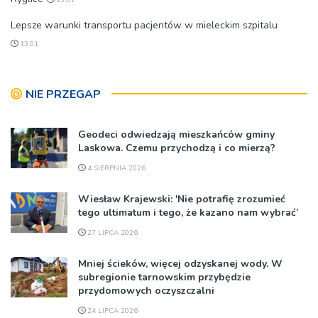
13:01
Lepsze warunki transportu pacjentów w mieleckim szpitalu
13:01
NIE PRZEGAP
Geodeci odwiedzają mieszkańców gminy
Laskowa. Czemu przychodzą i co mierzą?
4 SIERPNIA 2026
Wiesław Krajewski: 'Nie potrafię zrozumieć
tego ultimatum i tego, że kazano nam wybrać’
27 LIPCA 2026
Mniej ścieków, więcej odzyskanej wody. W
subregionie tarnowskim przybędzie
przydomowych oczyszczalni
24 LIPCA 2026