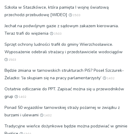
Szkoła w Staszkówce, która pamięta I wojnę światową
przechodzi przebudowę [WIDEO]
15:03
Jechał na podwójnym gazie z sądowym zakazem kierowania.
Teraz trafi do więzienia
15:03
Sprzęt ochrony ludności trafił do gminy Wierzchosławice.
Wyposażenie odebrali strażacy i przedstawiciele wodociągów
15:03
Będzie zmiana w tarnowskich strukturach PiS? Poseł Szczurek-
Żelazko: 'Ja skupiam się na pracy parlamentarzysty’
14:02
Ostatnie odliczanie do PPT. Zapisać można się u przewodników
grup
14:02
Ponad 50 wyjazdów tarnowskiej straży pożarnej w związku z
burzami i ulewami
14:02
Tradycyjne wieńce dożynkowe będzie można podziwiać w gminie
Ryglice