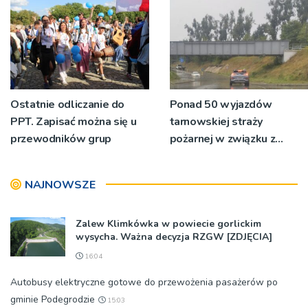
wodociągów
Ostatnie odliczanie do
Ponad 50 wyjazdów
PPT. Zapisać można się u
tarnowskiej straży
przewodników grup
pożarnej w związku z
burzami i ulewami
NAJNOWSZE
Zalew Klimkówka w powiecie gorlickim
wysycha. Ważna decyzja RZGW [ZDJĘCIA]
16:04
Autobusy elektryczne gotowe do przewożenia pasażerów po
gminie Podegrodzie
15:03