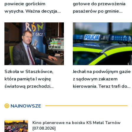
powiecie gorlickim
gotowe do przewożenia
wysycha. Ważna decyzja
pasażerów po gminie
RZGW [ZDJĘCIA]
Podegrodzie
Szkoła w Staszkówce,
Jechał na podwójnym gazie
która pamięta I wojnę
z sądowym zakazem
światową przechodzi
kierowania. Teraz trafi do
przebudowę [WIDEO]
więzienia
NAJNOWSZE
Kino plenerowe na boisku KS Metal Tarnów
[07.08.2026]