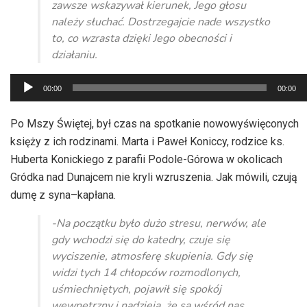
zawsze wskazywał kierunek, Jego głosu
należy słuchać. Dostrzegajcie nade wszystko
to, co wzrasta dzięki Jego obecności i
działaniu.
Odtwarzacz
00:00
00:00
plików
dźwiękowych
Po Mszy Świętej, był czas na spotkanie nowowyświęconych
księży z ich rodzinami. Marta i Paweł Koniccy, rodzice ks.
Huberta Konickiego z parafii Podole-Górowa w okolicach
Gródka nad Dunajcem nie kryli wzruszenia. Jak mówili, czują
dumę z syna–kapłana.
-Na początku było dużo stresu, nerwów, ale
gdy wchodzi się do katedry, czuje się
wyciszenie, atmosferę skupienia. Gdy się
widzi tych 14 chłopców rozmodlonych,
uśmiechniętych, pojawił się spokój
wewnętrzny i nadzieja, że są wśród nas