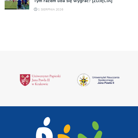
Tym razem uda się wygrać? [ZDJĘCIA]
1 SIERPNIA 2026