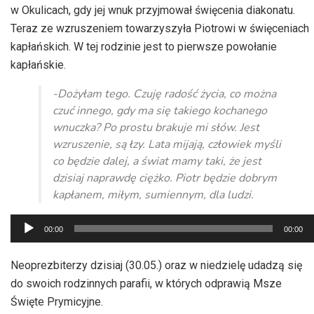
w Okulicach, gdy jej wnuk przyjmował święcenia diakonatu.
Teraz ze wzruszeniem towarzyszyła Piotrowi w święceniach
kapłańskich. W tej rodzinie jest to pierwsze powołanie
kapłańskie.
-Dożyłam tego. Czuję radość życia, co można
czuć innego, gdy ma się takiego kochanego
wnuczka? Po prostu brakuje mi słów. Jest
wzruszenie, są łzy. Lata mijają, człowiek myśli
co będzie dalej, a świat mamy taki, że jest
dzisiaj naprawdę ciężko. Piotr będzie dobrym
kapłanem, miłym, sumiennym, dla ludzi.
Odtwarzacz
00:00
00:00
plików
dźwiękowych
Neoprezbiterzy dzisiaj (30.05.) oraz w niedzielę udadzą się
do swoich rodzinnych parafii, w których odprawią Msze
Święte Prymicyjne.