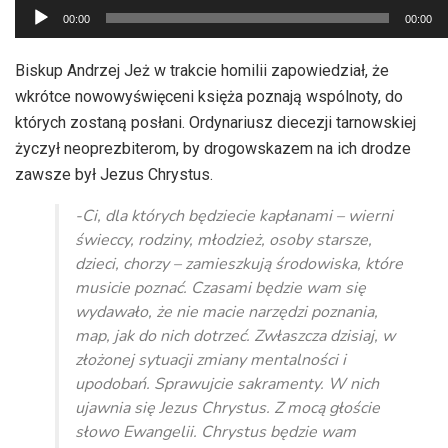
Odtwarzacz
00:00
00:00
plików
dźwiękowych
Biskup Andrzej Jeż w trakcie homilii zapowiedział, że
wkrótce nowowyświęceni księża poznają wspólnoty, do
których zostaną posłani. Ordynariusz diecezji tarnowskiej
życzył neoprezbiterom, by drogowskazem na ich drodze
zawsze był Jezus Chrystus.
-Ci, dla których będziecie kapłanami – wierni
świeccy, rodziny, młodzież, osoby starsze,
dzieci, chorzy – zamieszkują środowiska, które
musicie poznać. Czasami będzie wam się
wydawało, że nie macie narzędzi poznania,
map, jak do nich dotrzeć. Zwłaszcza dzisiaj, w
złożonej sytuacji zmiany mentalności i
upodobań. Sprawujcie sakramenty. W nich
ujawnia się Jezus Chrystus. Z mocą głoście
słowo Ewangelii. Chrystus będzie wam