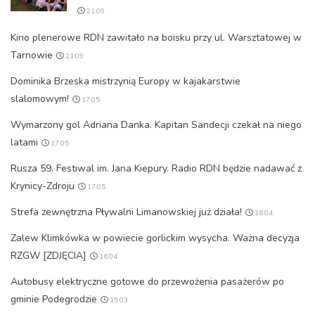
21:09
Kino plenerowe RDN zawitało na boisku przy ul. Warsztatowej w
Tarnowie
21:09
Dominika Brzeska mistrzynią Europy w kajakarstwie
slalomowym!
17:05
Wymarzony gol Adriana Danka. Kapitan Sandecji czekał na niego
latami
17:05
Rusza 59. Festiwal im. Jana Kiepury. Radio RDN będzie nadawać z
Krynicy-Zdroju
17:05
Strefa zewnętrzna Pływalni Limanowskiej już działa!
16:04
Zalew Klimkówka w powiecie gorlickim wysycha. Ważna decyzja
RZGW [ZDJĘCIA]
16:04
Autobusy elektryczne gotowe do przewożenia pasażerów po
gminie Podegrodzie
15:03