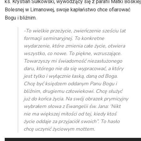
ks. Krystian Sułkowski, wywodzący się z parafii Matki Boskiej
Bolesnej w Limanowej, swoje kapłaństwo chce ofiarować
Bogu i bliźnim.
-To wielkie przeżycie, zwieńczenie sześciu lat
formacji seminaryjnej. To konkretne
wydarzenie, które zmienia całe życie, otwiera
wszystko, co nowe. To piękne, wzruszające.
Towarzyszy mi świadomość niezasłużonego
daru, którego nie da się wypracować, a który
jest tylko i wyłącznie łaską, daną od Boga.
Chcę być księdzem oddanym Panu Bogu i
bliźnim, drugiemu człowiekowi. Chcę służyć
już do końca życia. Na swój obrazek prymicyjny
wybrałem słowa z Ewangelii św. Jana: 'Nikt
nie ma większej miłości od tej, kiedy ktoś
życie oddaje za przyjaciół swoich”. To hasło
chcę uczynić życiowym mottem.