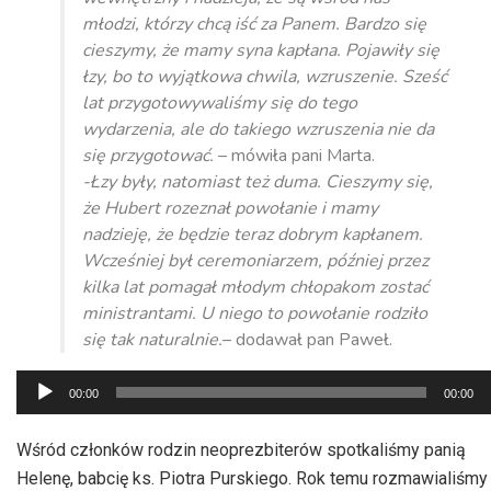
młodzi, którzy chcą iść za Panem. Bardzo się
cieszymy, że mamy syna kapłana. Pojawiły się
łzy, bo to wyjątkowa chwila, wzruszenie. Sześć
lat przygotowywaliśmy się do tego
wydarzenia, ale do takiego wzruszenia nie da
się przygotować.
– mówiła pani Marta.
-Łzy były, natomiast też duma. Cieszymy się,
że Hubert rozeznał powołanie i mamy
nadzieję, że będzie teraz dobrym kapłanem.
Wcześniej był ceremoniarzem, później przez
kilka lat pomagał młodym chłopakom zostać
ministrantami. U niego to powołanie rodziło
się tak naturalnie.
– dodawał pan Paweł.
Odtwarzacz
00:00
00:00
plików
dźwiękowych
Wśród członków rodzin neoprezbiterów spotkaliśmy panią
Helenę, babcię ks. Piotra Purskiego. Rok temu rozmawialiśmy