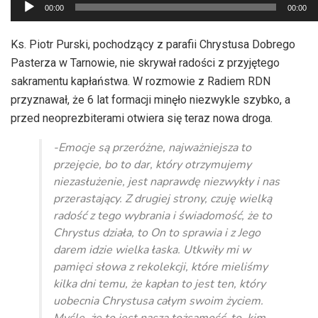
Odtwarzacz
00:00
00:00
plików
dźwiękowych
Ks. Piotr Purski, pochodzący z parafii Chrystusa Dobrego
Pasterza w Tarnowie, nie skrywał radości z przyjętego
sakramentu kapłaństwa. W rozmowie z Radiem RDN
przyznawał, że 6 lat formacji minęło niezwykle szybko, a
przed neoprezbiterami otwiera się teraz nowa droga.
-Emocje są przeróżne, najważniejsza to
przejęcie, bo to dar, który otrzymujemy
niezasłużenie, jest naprawdę niezwykły i nas
przerastający. Z drugiej strony, czuję wielką
radość z tego wybrania i świadomość, że to
Chrystus działa, to On to sprawia i z Jego
darem idzie wielka łaska. Utkwiły mi w
pamięci słowa z rekolekcji, które mieliśmy
kilka dni temu, że kapłan to jest ten, który
uobecnia Chrystusa całym swoim życiem.
Myślę, że to jest nasza tożsamość, to, kim