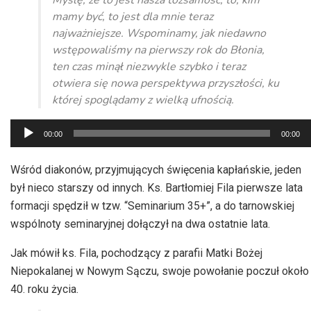
mamy być, to jest dla mnie teraz
najważniejsze. Wspominamy, jak niedawno
wstępowaliśmy na pierwszy rok do Błonia,
ten czas minął niezwykle szybko i teraz
otwiera się nowa perspektywa przyszłości, ku
której spoglądamy z wielką ufnością.
Odtwarzacz
00:00
00:00
plików
dźwiękowych
Wśród diakonów, przyjmujących święcenia kapłańskie, jeden
był nieco starszy od innych. Ks. Bartłomiej Fila pierwsze lata
formacji spędził w tzw. “Seminarium 35+”, a do tarnowskiej
wspólnoty seminaryjnej dołączył na dwa ostatnie lata.
Jak mówił ks. Fila, pochodzący z parafii Matki Bożej
Niepokalanej w Nowym Sączu, swoje powołanie poczuł około
40. roku życia.