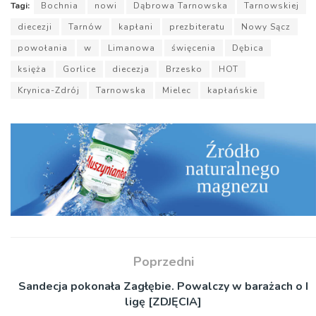
Tagi:
Bochnia
nowi
Dąbrowa Tarnowska
Tarnowskiej
diecezji
Tarnów
kapłani
prezbiteratu
Nowy Sącz
powołania
w
Limanowa
święcenia
Dębica
księża
Gorlice
diecezja
Brzesko
HOT
Krynica-Zdrój
Tarnowska
Mielec
kapłańskie
Poprzedni
Sandecja pokonała Zagłębie. Powalczy w barażach o I
ligę [ZDJĘCIA]