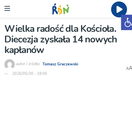
O
Wielka radość dla Kościoła.
Diecezja zyskała 14 nowych
kapłanów
autor / źródło:
Tomasz Graczewski
A
2026/05/30 - 18:06