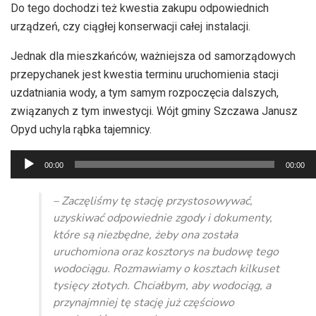
Do tego dochodzi też kwestia zakupu odpowiednich
urządzeń, czy ciągłej konserwacji całej instalacji.
Jednak dla mieszkańców, ważniejsza od samorządowych
przepychanek jest kwestia terminu uruchomienia stacji
uzdatniania wody, a tym samym rozpoczęcia dalszych,
związanych z tym inwestycji. Wójt gminy Szczawa Janusz
Opyd uchyla rąbka tajemnicy.
Odtwarzacz
00:00
00:00
plików
dźwiękowych
– Zaczęliśmy tę stację przystosowywać,
uzyskiwać odpowiednie zgody i dokumenty,
które są niezbędne, żeby ona została
uruchomiona oraz kosztorys na budowę tego
wodociągu. Rozmawiamy o kosztach kilkuset
tysięcy złotych. Chciałbym, aby wodociąg, a
przynajmniej tę stację już częściowo