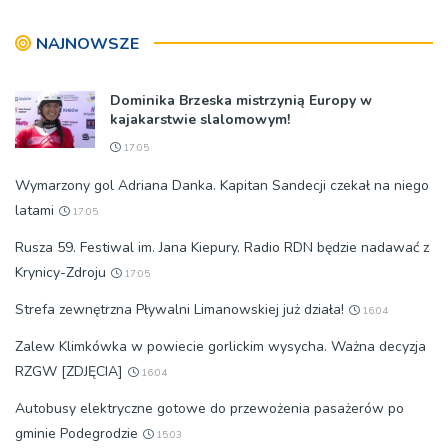
przebudowę [WIDEO]
więzienia
NAJNOWSZE
Dominika Brzeska mistrzynią Europy w
kajakarstwie slalomowym!
17:05
Wymarzony gol Adriana Danka. Kapitan Sandecji czekał na niego
latami
17:05
Rusza 59. Festiwal im. Jana Kiepury. Radio RDN będzie nadawać z
Krynicy-Zdroju
17:05
Strefa zewnętrzna Pływalni Limanowskiej już działa!
16:04
Zalew Klimkówka w powiecie gorlickim wysycha. Ważna decyzja
RZGW [ZDJĘCIA]
16:04
Autobusy elektryczne gotowe do przewożenia pasażerów po
gminie Podegrodzie
15:03