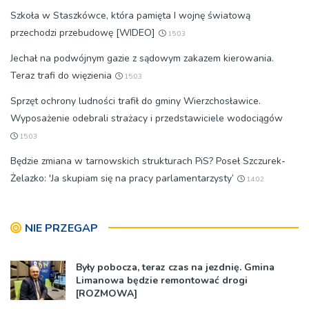
Szkoła w Staszkówce, która pamięta I wojnę światową
przechodzi przebudowę [WIDEO]
15:03
Jechał na podwójnym gazie z sądowym zakazem kierowania.
Teraz trafi do więzienia
15:03
Sprzęt ochrony ludności trafił do gminy Wierzchosławice.
Wyposażenie odebrali strażacy i przedstawiciele wodociągów
15:03
Będzie zmiana w tarnowskich strukturach PiS? Poseł Szczurek-
Żelazko: 'Ja skupiam się na pracy parlamentarzysty’
14:02
NIE PRZEGAP
Były pobocza, teraz czas na jezdnię. Gmina
Limanowa będzie remontować drogi
[ROZMOWA]