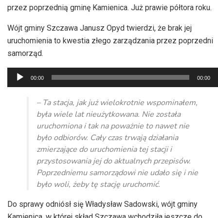
przez poprzednią gminę Kamienica. Już prawie półtora roku.
Wójt gminy Szczawa Janusz Opyd twierdzi, że brak jej
uruchomienia to kwestia złego zarządzania przez poprzedni
samorząd.
Odtwarzacz
00:00
00:00
plików
dźwiękowych
– Ta stacja, jak już wielokrotnie wspominałem,
była wiele lat nieużytkowana. Nie została
uruchomiona i tak na poważnie to nawet nie
było odbiorów. Cały czas trwają działania
zmierzające do uruchomienia tej stacji i
przystosowania jej do aktualnych przepisów.
Poprzedniemu samorządowi nie udało się i nie
było woli, żeby tę stację uruchomić.
Do sprawy odniósł się Władysław Sadowski, wójt gminy
Kamienica, w której skład Szczawa wchodziła jeszcze do