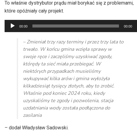
To właśnie dystrybutor prądu miał borykać się z problemami,
które opóźniały cały projekt.
Odtwarzacz
00:00
00:00
plików
dźwiękowych
– Zmieniał trzy razy terminy i przez trzy lata to
trwało. W końcu gmina wzięła sprawy w
swoje ręce i zaczęliśmy uzyskiwać zgody,
którędy ta sieć miała przebiegać. W
niektórych przypadkach musieliśmy
wykupywać kilka arów i gmina wyłożyła
kilkadziesiąt tysięcy złotych, aby to zrobić.
Właśnie pod koniec 2024 roku, kiedy
uzyskaliśmy te zgody i pozwolenia, stacja
uzdatniania wody została podłączona do
zasilania
– dodał Władysław Sadowski.