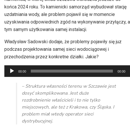
końca 2024 roku. To kamienicki samorząd wybudował stację
uzdatniania wody, ale problem pojawił się w momencie
uzyskiwania odpowiednich zgód na wykonywanie przyłączy, a
tym samym użytkowania samej instalacji.
Władysław Sadowski dodaje, że problemy pojawiły się juz
podczas projektowania samej sieci wodociągowej i
przechodzenia przez konkretne działki. Jakie?
Odtwarzacz
00:00
00:00
plików
dźwiękowych
– Struktura własności terenu w Szczawie jest
dosyć skomplikowana. Jest duże
rozdrobnienie właścicieli i to nie tylko
miejscowych, ale też z Krakowa, czy Śląska. I
problem miał wtedy operator sieci
dystrybucyjnej.