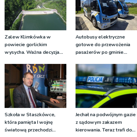
Zalew Klimkówka w
Autobusy elektryczne
powiecie gorlickim
gotowe do przewożenia
wysycha. Ważna decyzja
pasażerów po gminie
RZGW [ZDJĘCIA]
Podegrodzie
Szkoła w Staszkówce,
Jechał na podwójnym gazie
która pamięta I wojnę
z sądowym zakazem
światową przechodzi
kierowania. Teraz trafi do