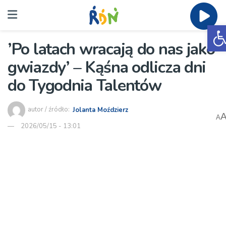
O
’Po latach wracają do nas jako
gwiazdy’ – Kąśna odlicza dni
do Tygodnia Talentów
autor / źródło:
Jolanta Moździerz
A
2026/05/15 - 13:01