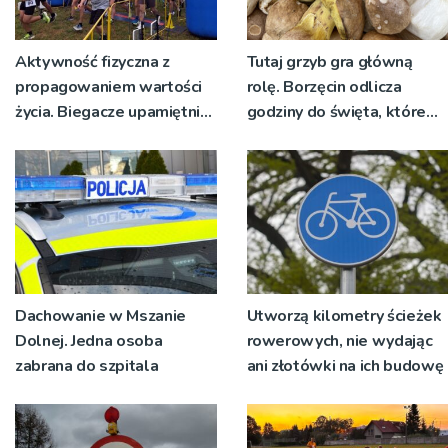
Aktywność fizyczna z
Tutaj grzyb gra główną
propagowaniem wartości
rolę. Borzęcin odlicza
życia. Biegacze upamiętnili
godziny do święta, które
św. Maksymiliana Kolbego
wyrosło na tradycji
pokoleń
Dachowanie w Mszanie
Utworzą kilometry ścieżek
Dolnej. Jedna osoba
rowerowych, nie wydając
zabrana do szpitala
ani złotówki na ich budowę