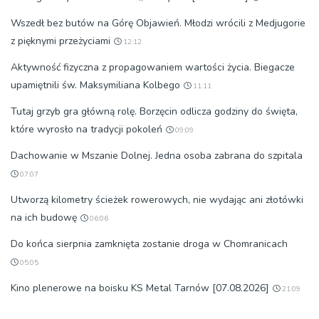
Wszedł bez butów na Górę Objawień. Młodzi wrócili z Medjugorie
z pięknymi przeżyciami
12:12
Aktywność fizyczna z propagowaniem wartości życia. Biegacze
upamiętnili św. Maksymiliana Kolbego
11:11
Tutaj grzyb gra główną rolę. Borzęcin odlicza godziny do święta,
które wyrosło na tradycji pokoleń
09:09
Dachowanie w Mszanie Dolnej. Jedna osoba zabrana do szpitala
07:07
Utworzą kilometry ścieżek rowerowych, nie wydając ani złotówki
na ich budowę
06:06
Do końca sierpnia zamknięta zostanie droga w Chomranicach
05:05
Kino plenerowe na boisku KS Metal Tarnów [07.08.2026]
21:09