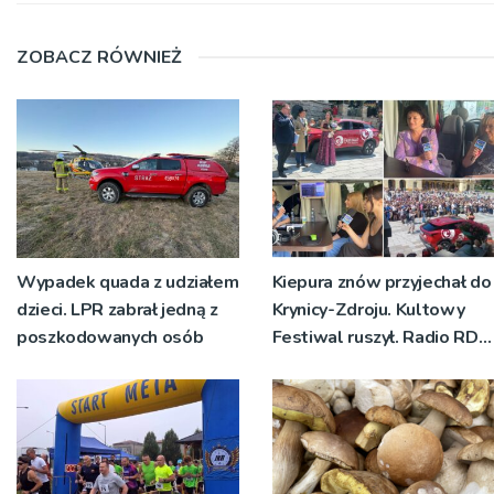
ZOBACZ RÓWNIEŻ
Wypadek quada z udziałem
Kiepura znów przyjechał do
dzieci. LPR zabrał jedną z
Krynicy-Zdroju. Kultowy
poszkodowanych osób
Festiwal ruszył. Radio RDN
nadawało program na
żywo [ZDJĘCIA]