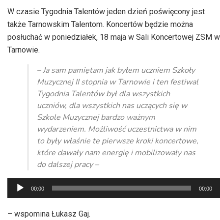
W czasie Tygodnia Talentów jeden dzień poświęcony jest
także Tarnowskim Talentom. Koncertów będzie można
posłuchać w poniedziałek, 18 maja w Sali Koncertowej ZSM w
Tarnowie.
– Ja sam pamiętam jak byłem uczniem Szkoły
Muzycznej II stopnia w Tarnowie i ten festiwal
Tygodnia Talentów był dla wszystkich
uczniów, dla wszystkich nas uczących się w
Szkole Muzycznej bardzo ważnym
wydarzeniem. Możliwość uczestnictwa w nim
to były właśnie te pierwsze kroki koncertowe,
które dawały nam energię i mobilizowały nas
do dalszej pracy –
Odtwarzacz
00:00
00:00
plików
dźwiękowych
– wspomina Łukasz Gaj.