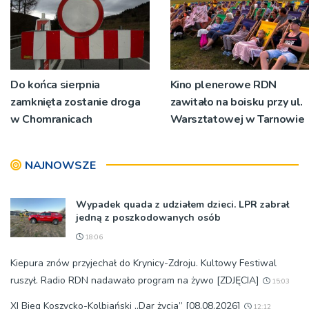
Do końca sierpnia
Kino plenerowe RDN
zamknięta zostanie droga
zawitało na boisku przy ul.
w Chomranicach
Warsztatowej w Tarnowie
NAJNOWSZE
Wypadek quada z udziałem dzieci. LPR zabrał
jedną z poszkodowanych osób
18:06
Kiepura znów przyjechał do Krynicy-Zdroju. Kultowy Festiwal
ruszył. Radio RDN nadawało program na żywo [ZDJĘCIA]
15:03
XI Bieg Koszycko-Kolbiański „Dar życia” [08.08.2026]
12:12