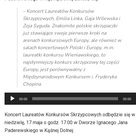
– Koncert Laureatów Konkursów
Skrzypcowych, Emilia Linka, Gaja Wilewska i
Zoja Syguda. Znakomite polskie skrzypaczki
już stawiające swoje pierwsze kroki na
arenach konkursowych Europy, ale również w
salach koncertowych Polski i Europy, m.in.
laureatki konkursu Wieniawskiego, to
najsłynniejszy konkurs skrzypcowy tej części
Europy, jest porównywalny z
Międzynarodowym Konkursem i. Fryderyka
Chopina.
Odtwarzacz
00:00
00:00
plików
dźwiękowych
Koncert Laureatów Konkursów Skrzypcowych odbędzie się w
niedzielę, 17 maja o godz. 17.00 w Dworze Ignacego Jana
Paderewskiego w Kąśnej Dolnej.