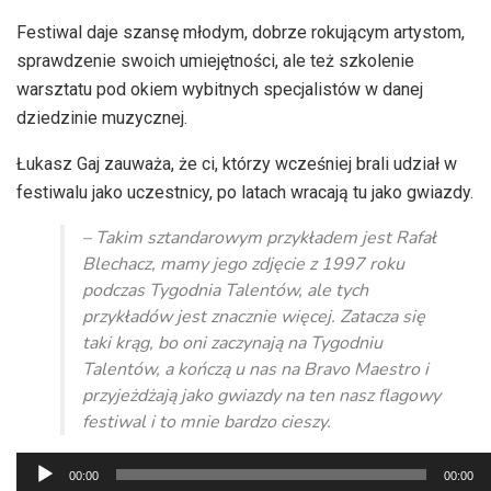
Festiwal daje szansę młodym, dobrze rokującym artystom,
sprawdzenie swoich umiejętności, ale też szkolenie
warsztatu pod okiem wybitnych specjalistów w danej
dziedzinie muzycznej.
Łukasz Gaj zauważa, że ci, którzy wcześniej brali udział w
festiwalu jako uczestnicy, po latach wracają tu jako gwiazdy.
– Takim sztandarowym przykładem jest Rafał
Blechacz, mamy jego zdjęcie z 1997 roku
podczas Tygodnia Talentów, ale tych
przykładów jest znacznie więcej. Zatacza się
taki krąg, bo oni zaczynają na Tygodniu
Talentów, a kończą u nas na Bravo Maestro i
przyjeżdżają jako gwiazdy na ten nasz flagowy
festiwal i to mnie bardzo cieszy.
Odtwarzacz
00:00
00:00