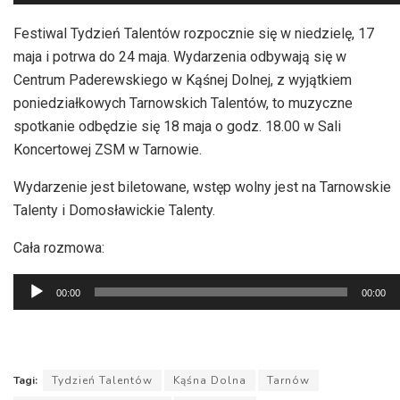
plików
dźwiękowych
Festiwal Tydzień Talentów rozpocznie się w niedzielę, 17
maja i potrwa do 24 maja. Wydarzenia odbywają się w
Centrum Paderewskiego w Kąśnej Dolnej, z wyjątkiem
poniedziałkowych Tarnowskich Talentów, to muzyczne
spotkanie odbędzie się 18 maja o godz. 18.00 w Sali
Koncertowej ZSM w Tarnowie.
Wydarzenie jest biletowane, wstęp wolny jest na Tarnowskie
Talenty i Domosławickie Talenty.
Cała rozmowa:
Odtwarzacz
00:00
00:00
plików
dźwiękowych
Tagi:
Tydzień Talentów
Kąśna Dolna
Tarnów