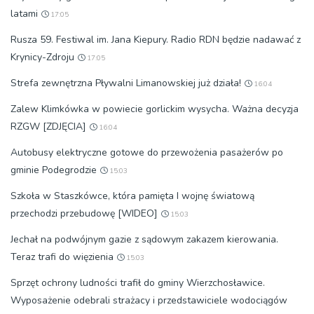
latami
17:05
Rusza 59. Festiwal im. Jana Kiepury. Radio RDN będzie nadawać z
Krynicy-Zdroju
17:05
Strefa zewnętrzna Pływalni Limanowskiej już działa!
16:04
Zalew Klimkówka w powiecie gorlickim wysycha. Ważna decyzja
RZGW [ZDJĘCIA]
16:04
Autobusy elektryczne gotowe do przewożenia pasażerów po
gminie Podegrodzie
15:03
Szkoła w Staszkówce, która pamięta I wojnę światową
przechodzi przebudowę [WIDEO]
15:03
Jechał na podwójnym gazie z sądowym zakazem kierowania.
Teraz trafi do więzienia
15:03
Sprzęt ochrony ludności trafił do gminy Wierzchosławice.
Wyposażenie odebrali strażacy i przedstawiciele wodociągów