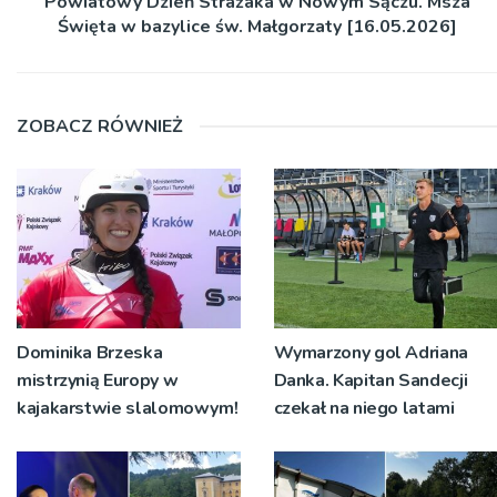
Powiatowy Dzień Strażaka w Nowym Sączu. Msza
Święta w bazylice św. Małgorzaty [16.05.2026]
ZOBACZ RÓWNIEŻ
Dominika Brzeska
Wymarzony gol Adriana
mistrzynią Europy w
Danka. Kapitan Sandecji
kajakarstwie slalomowym!
czekał na niego latami