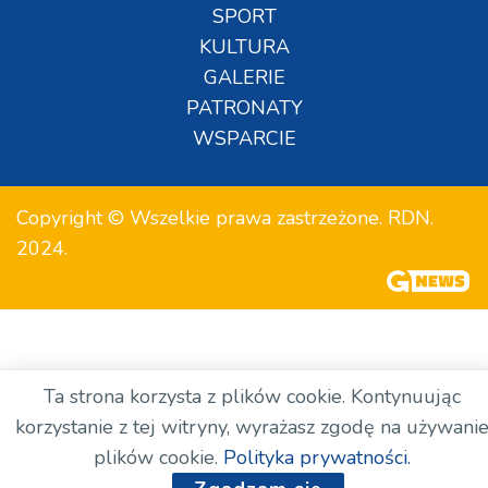
SPORT
KULTURA
GALERIE
PATRONATY
WSPARCIE
Copyright © Wszelkie prawa zastrzeżone. RDN.
2024.
Ta strona korzysta z plików cookie. Kontynuując
korzystanie z tej witryny, wyrażasz zgodę na używani
plików cookie.
Polityka prywatności.