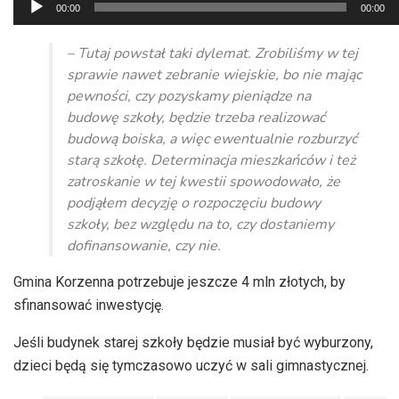
Odtwarzacz
00:00
00:00
plików
dźwiękowych
– Tutaj powstał taki dylemat. Zrobiliśmy w tej
sprawie nawet zebranie wiejskie, bo nie mając
pewności, czy pozyskamy pieniądze na
budowę szkoły, będzie trzeba realizować
budową boiska, a więc ewentualnie rozburzyć
starą szkołę. Determinacja mieszkańców i też
zatroskanie w tej kwestii spowodowało, że
podjąłem decyzję o rozpoczęciu budowy
szkoły, bez względu na to, czy dostaniemy
dofinansowanie, czy nie.
Gmina Korzenna potrzebuje jeszcze 4 mln złotych, by
sfinansować inwestycję.
Jeśli budynek starej szkoły będzie musiał być wyburzony,
dzieci będą się tymczasowo uczyć w sali gimnastycznej.