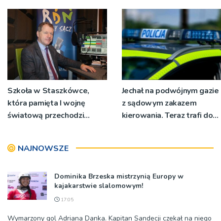
RZGW [ZDJĘCIA]
Podegrodzie
Szkoła w Staszkówce,
Jechał na podwójnym gazie
która pamięta I wojnę
z sądowym zakazem
światową przechodzi
kierowania. Teraz trafi do
przebudowę [WIDEO]
więzienia
NAJNOWSZE
Dominika Brzeska mistrzynią Europy w
kajakarstwie slalomowym!
17:05
Wymarzony gol Adriana Danka. Kapitan Sandecji czekał na niego