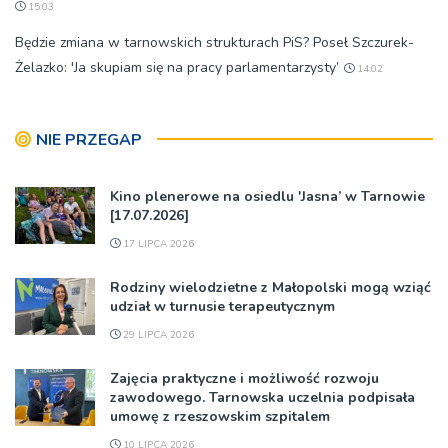
15:03
Będzie zmiana w tarnowskich strukturach PiS? Poseł Szczurek-
Żelazko: 'Ja skupiam się na pracy parlamentarzysty’
14:02
NIE PRZEGAP
Kino plenerowe na osiedlu 'Jasna’ w Tarnowie
[17.07.2026]
17 LIPCA 2026
Rodziny wielodzietne z Małopolski mogą wziąć
udział w turnusie terapeutycznym
29 LIPCA 2026
Zajęcia praktyczne i możliwość rozwoju
zawodowego. Tarnowska uczelnia podpisała
umowę z rzeszowskim szpitalem
10 LIPCA 2026