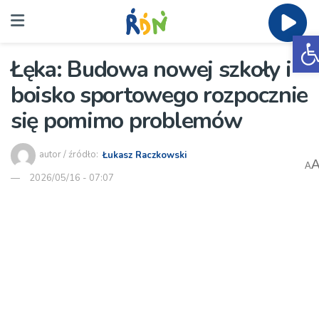
O
Łęka: Budowa nowej szkoły i
boisko sportowego rozpocznie
się pomimo problemów
autor / źródło:
Łukasz Raczkowski
A
2026/05/16 - 07:07