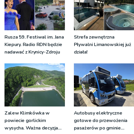
Rusza 59. Festiwal im. Jana
Strefa zewnętrzna
Kiepury. Radio RDN będzie
Pływalni Limanowskiej już
nadawać z Krynicy-Zdroju
działa!
Zalew Klimkówka w
Autobusy elektryczne
powiecie gorlickim
gotowe do przewożenia
wysycha. Ważna decyzja
pasażerów po gminie