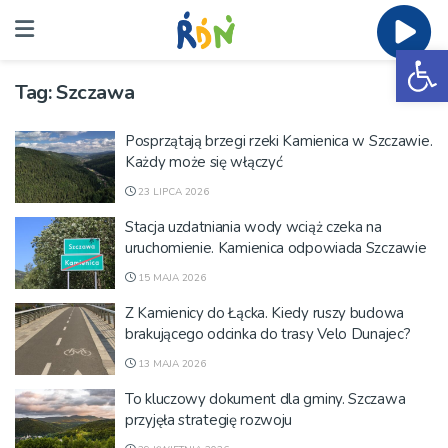
Ot
Tag:
Szczawa
Posprzątają brzegi rzeki Kamienica w Szczawie.
Każdy może się włączyć
23 LIPCA 2026
Stacja uzdatniania wody wciąż czeka na
uruchomienie. Kamienica odpowiada Szczawie
15 MAJA 2026
Z Kamienicy do Łącka. Kiedy ruszy budowa
brakującego odcinka do trasy Velo Dunajec?
13 MAJA 2026
To kluczowy dokument dla gminy. Szczawa
przyjęła strategię rozwoju