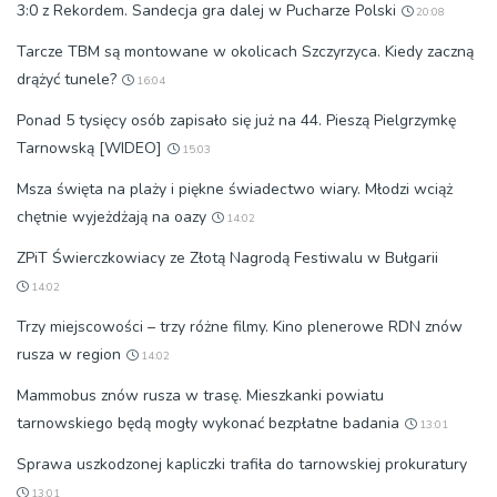
3:0 z Rekordem. Sandecja gra dalej w Pucharze Polski
20:08
Tarcze TBM są montowane w okolicach Szczyrzyca. Kiedy zaczną
drążyć tunele?
16:04
Ponad 5 tysięcy osób zapisało się już na 44. Pieszą Pielgrzymkę
Tarnowską [WIDEO]
15:03
Msza święta na plaży i piękne świadectwo wiary. Młodzi wciąż
chętnie wyjeżdżają na oazy
14:02
ZPiT Świerczkowiacy ze Złotą Nagrodą Festiwalu w Bułgarii
14:02
Trzy miejscowości – trzy różne filmy. Kino plenerowe RDN znów
rusza w region
14:02
Mammobus znów rusza w trasę. Mieszkanki powiatu
tarnowskiego będą mogły wykonać bezpłatne badania
13:01
Sprawa uszkodzonej kapliczki trafiła do tarnowskiej prokuratury
13:01