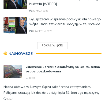
budżetu [WIDEO]
22 MAJA 2025
Był sprzeciw w sprawie podwyżki dla nowego
wójta. Radni zatwierdzili decyzję w tej sprawie
8 KWIETNIA 2025
POKAŻ WIĘCEJ
NAJNOWSZE
Zderzenie karetki z osobówką na DK 75. Jedna
osoba poszkodowana
10:10
Nocna obława w Nowym Sączu zakończona zatrzymaniem.
Policjanci ustalają jak doszło do dźgnięcia 31-letniego mężczyzny
07:07