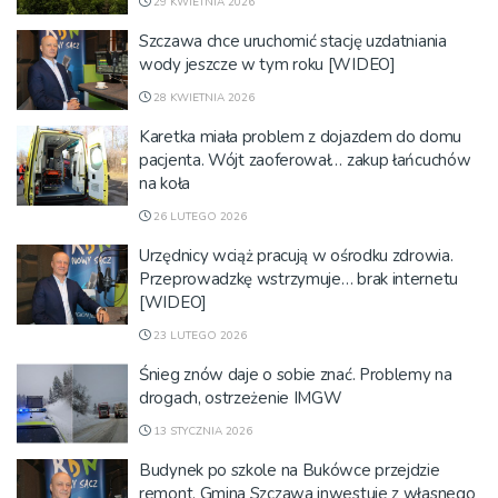
29 KWIETNIA 2026
Szczawa chce uruchomić stację uzdatniania
wody jeszcze w tym roku [WIDEO]
28 KWIETNIA 2026
Karetka miała problem z dojazdem do domu
pacjenta. Wójt zaoferował… zakup łańcuchów
na koła
26 LUTEGO 2026
Urzędnicy wciąż pracują w ośrodku zdrowia.
Przeprowadzkę wstrzymuje… brak internetu
[WIDEO]
23 LUTEGO 2026
Śnieg znów daje o sobie znać. Problemy na
drogach, ostrzeżenie IMGW
13 STYCZNIA 2026
Budynek po szkole na Bukówce przejdzie
remont. Gmina Szczawa inwestuje z własnego