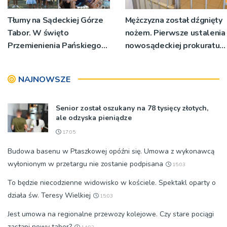
Tłumy na Sądeckiej Górze
Mężczyzna został dźgnięty
Tabor. W święto
nożem. Pierwsze ustalenia
Przemienienia Pańskiego
nowosądeckiej prokuratury
bp Jeż przypominał o
w tej sprawie
znaczeniu Sakramentów
NAJNOWSZE
[ZDJĘCIA]
Senior został oszukany na 78 tysięcy złotych,
ale odzyska pieniądze
17:05
Budowa basenu w Ptaszkowej opóźni się. Umowa z wykonawcą
wyłonionym w przetargu nie zostanie podpisana
15:03
To będzie niecodzienne widowisko w kościele. Spektakl oparty o
działa św. Teresy Wielkiej
15:03
Jest umowa na regionalne przewozy kolejowe. Czy stare pociągi
zastąpi nowy tabor?