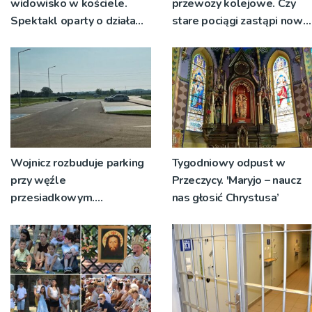
widowisko w kościele.
przewozy kolejowe. Czy
Spektakl oparty o działa
stare pociągi zastąpi nowy
św. Teresy Wielkiej
tabor?
Wojnicz rozbuduje parking
Tygodniowy odpust w
przy węźle
Przeczycy. 'Maryjo – naucz
przesiadkowym.
nas głosić Chrystusa’
Powstanie ponad 60
miejsc