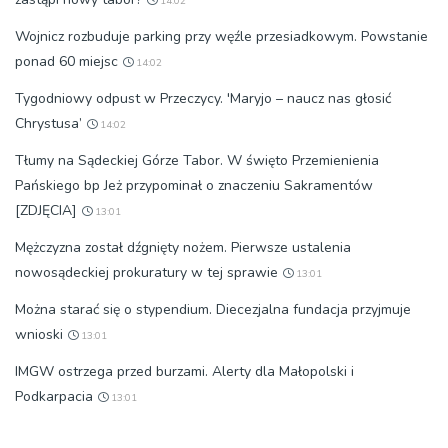
14:02
Wojnicz rozbuduje parking przy węźle przesiadkowym. Powstanie
ponad 60 miejsc
14:02
Tygodniowy odpust w Przeczycy. 'Maryjo – naucz nas głosić
Chrystusa’
14:02
Tłumy na Sądeckiej Górze Tabor. W święto Przemienienia
Pańskiego bp Jeż przypominał o znaczeniu Sakramentów
[ZDJĘCIA]
13:01
Mężczyzna został dźgnięty nożem. Pierwsze ustalenia
nowosądeckiej prokuratury w tej sprawie
13:01
Można starać się o stypendium. Diecezjalna fundacja przyjmuje
wnioski
13:01
IMGW ostrzega przed burzami. Alerty dla Małopolski i
Podkarpacia
13:01