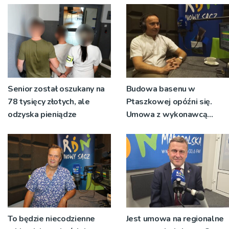
Senior został oszukany na
Budowa basenu w
78 tysięcy złotych, ale
Ptaszkowej opóźni się.
odzyska pieniądze
Umowa z wykonawcą
wyłonionym w przetargu
nie zostanie podpisana
To będzie niecodzienne
Jest umowa na regionalne