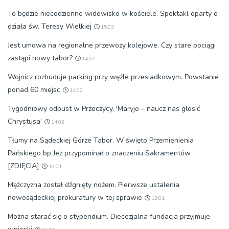
To będzie niecodzienne widowisko w kościele. Spektakl oparty o
działa św. Teresy Wielkiej
15:03
Jest umowa na regionalne przewozy kolejowe. Czy stare pociągi
zastąpi nowy tabor?
14:02
Wojnicz rozbuduje parking przy węźle przesiadkowym. Powstanie
ponad 60 miejsc
14:02
Tygodniowy odpust w Przeczycy. 'Maryjo – naucz nas głosić
Chrystusa’
14:02
Tłumy na Sądeckiej Górze Tabor. W święto Przemienienia
Pańskiego bp Jeż przypominał o znaczeniu Sakramentów
[ZDJĘCIA]
13:01
Mężczyzna został dźgnięty nożem. Pierwsze ustalenia
nowosądeckiej prokuratury w tej sprawie
13:01
Można starać się o stypendium. Diecezjalna fundacja przyjmuje