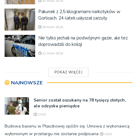
19 MAJA 2026
Pakunek z 2,5 kilogramami narkotyków w
Gorlicach. 24-latek usłyszał zarzuty
18 MAJA 2026
Nie tylko jechali na podwójnym gazie, ale też
doprowadzili do kolizji
12 MAJA 2026
POKAŻ WIĘCEJ
NAJNOWSZE
Senior został oszukany na 78 tysięcy złotych,
ale odzyska pieniądze
17:05
Budowa basenu w Ptaszkowej opóźni się. Umowa z wykonawcą
wyłonionym w przetargu nie zostanie podpisana
15:03