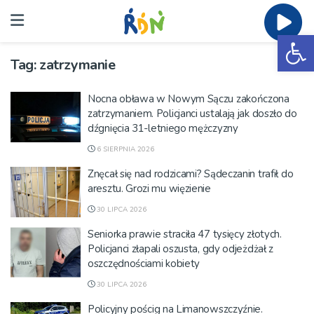
Ot
Tag:
zatrzymanie
Nocna obława w Nowym Sączu zakończona
zatrzymaniem. Policjanci ustalają jak doszło do
dźgnięcia 31-letniego mężczyzny
6 SIERPNIA 2026
Znęcał się nad rodzicami? Sądeczanin trafił do
aresztu. Grozi mu więzienie
30 LIPCA 2026
Seniorka prawie straciła 47 tysięcy złotych.
Policjanci złapali oszusta, gdy odjeżdżał z
oszczędnościami kobiety
30 LIPCA 2026
Policyjny pościg na Limanowszczyźnie.