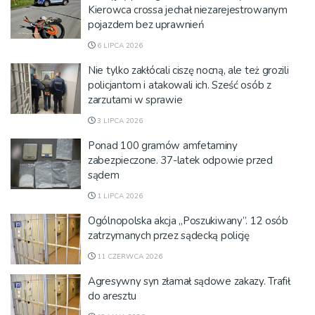
Kierowca crossa jechał niezarejestrowanym
pojazdem bez uprawnień
6 LIPCA 2026
Nie tylko zakłócali ciszę nocną, ale też grozili
policjantom i atakowali ich. Sześć osób z
zarzutami w sprawie
3 LIPCA 2026
Ponad 100 gramów amfetaminy
zabezpieczone. 37-latek odpowie przed
sądem
1 LIPCA 2026
Ogólnopolska akcja „Poszukiwany”. 12 osób
zatrzymanych przez sądecką policję
11 CZERWCA 2026
Agresywny syn złamał sądowe zakazy. Trafił
do aresztu