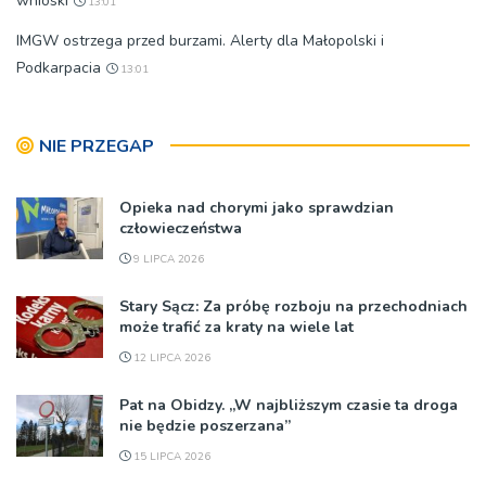
wnioski
13:01
IMGW ostrzega przed burzami. Alerty dla Małopolski i
Podkarpacia
13:01
NIE PRZEGAP
Opieka nad chorymi jako sprawdzian
człowieczeństwa
9 LIPCA 2026
Stary Sącz: Za próbę rozboju na przechodniach
może trafić za kraty na wiele lat
12 LIPCA 2026
Pat na Obidzy. „W najbliższym czasie ta droga
nie będzie poszerzana”
15 LIPCA 2026