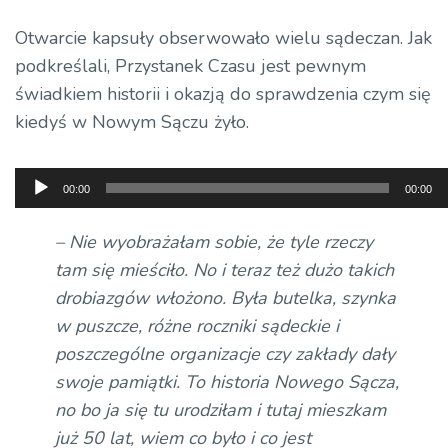
Otwarcie kapsuły obserwowało wielu sądeczan. Jak
podkreślali, Przystanek Czasu jest pewnym
świadkiem historii i okazją do sprawdzenia czym się
kiedyś w Nowym Sączu żyło.
Odtwarzacz
00:00
00:00
plików
dźwiękowych
– Nie wyobrażałam sobie, że tyle rzeczy
tam się mieściło. No i teraz też dużo takich
drobiazgów włożono. Była butelka, szynka
w puszcze, różne roczniki sądeckie i
poszczególne organizacje czy zakłady dały
swoje pamiątki. To historia Nowego Sącza,
no bo ja się tu urodziłam i tutaj mieszkam
już 50 lat,
wiem co było i
co
jest