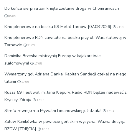
Do końca sierpnia zamknięta zostanie droga w Chomranicach
05:05
Kino plenerowe na boisku KS Metal Tarnów [07.08.2026]
21:09
Kino plenerowe RDN zawitało na boisku przy ul. Warsztatowej w
Tarnowie
21:09
Dominika Brzeska mistrzynią Europy w kajakarstwie
slalomowym!
17:05
Wymarzony gol Adriana Danka. Kapitan Sandecji czekał na niego
latami
17:05
Rusza 59. Festiwal im. Jana Kiepury. Radio RDN będzie nadawać z
Krynicy-Zdroju
17:05
Strefa zewnętrzna Pływalni Limanowskiej już działa!
16:04
Zalew Klimkówka w powiecie gorlickim wysycha. Ważna decyzja
RZGW [ZDJĘCIA]
16:04