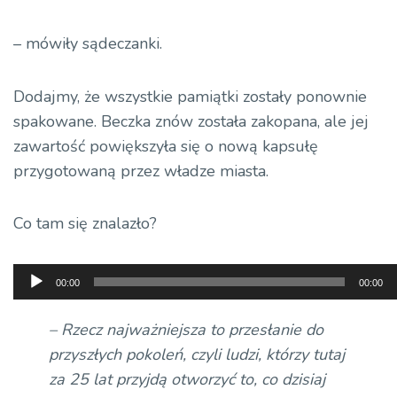
– mówiły sądeczanki.
Dodajmy, że wszystkie pamiątki zostały ponownie
spakowane. Beczka znów została zakopana, ale jej
zawartość powiększyła się o nową kapsułę
przygotowaną przez władze miasta.
Co tam się znalazło?
Odtwarzacz
00:00
00:00
plików
dźwiękowych
– Rzecz najważniejsza to przesłanie do
przyszłych pokoleń, czyli ludzi, którzy tutaj
za 25 lat przyjdą otworzyć to, co dzisiaj