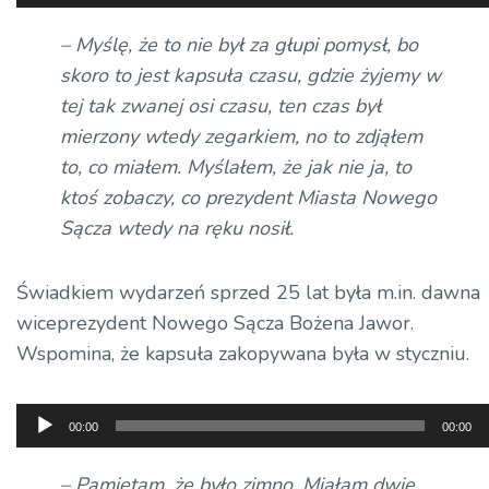
plików
dźwiękowych
– Myślę, że to nie był za głupi pomysł, bo
skoro to jest kapsuła czasu, gdzie żyjemy w
tej tak zwanej osi czasu, ten czas był
mierzony wtedy zegarkiem, no to zdjąłem
to, co miałem. Myślałem, że jak nie ja, to
ktoś zobaczy, co prezydent Miasta Nowego
Sącza wtedy na ręku nosił.
Świadkiem wydarzeń sprzed 25 lat była m.in. dawna
wiceprezydent Nowego Sącza Bożena Jawor.
Wspomina, że kapsuła zakopywana była w styczniu.
Odtwarzacz
00:00
00:00
plików
dźwiękowych
– Pamiętam, że było zimno. Miałam dwie