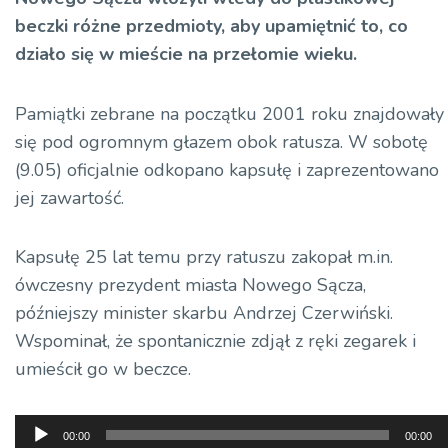
beczki różne przedmioty, aby upamiętnić to, co
działo się w mieście na przełomie wieku.
Pamiątki zebrane na początku 2001 roku znajdowały
się pod ogromnym głazem obok ratusza. W sobotę
(9.05) oficjalnie odkopano kapsułę i zaprezentowano
jej zawartość.
Kapsułę 25 lat temu przy ratuszu zakopał m.in.
ówczesny prezydent miasta Nowego Sącza,
późniejszy minister skarbu Andrzej Czerwiński.
Wspominał, że spontanicznie zdjął z ręki zegarek i
umieścił go w beczce.
Odtwarzacz
00:00
00:00