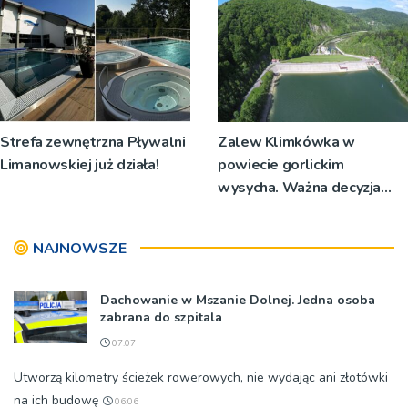
Strefa zewnętrzna Pływalni
Zalew Klimkówka w
Limanowskiej już działa!
powiecie gorlickim
wysycha. Ważna decyzja
RZGW [ZDJĘCIA]
NAJNOWSZE
Dachowanie w Mszanie Dolnej. Jedna osoba
zabrana do szpitala
07:07
Utworzą kilometry ścieżek rowerowych, nie wydając ani złotówki
na ich budowę
06:06