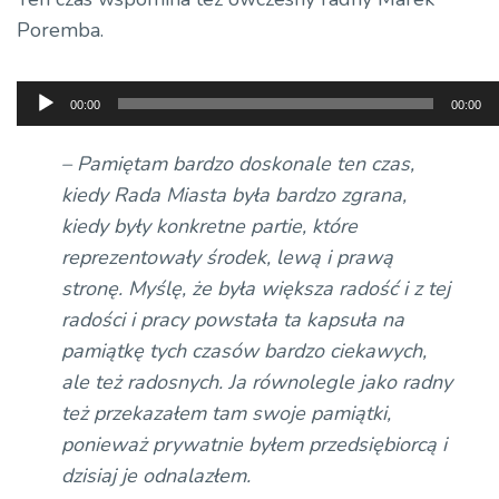
Poremba
.
Odtwarzacz
00:00
00:00
plików
dźwiękowych
– Pamiętam bardzo doskonale ten czas,
kiedy Rada Miasta była bardzo zgrana,
kiedy były konkretne partie, które
reprezentowały środek, lewą i prawą
stronę. Myślę, że była większa radość i z tej
radości i pracy powstała ta kapsuła na
pamiątkę tych czasów bardzo ciekawych,
ale też radosnych. Ja równolegle jako radny
też przekazałem tam swoje pamiątki,
ponieważ prywatnie byłem przedsiębiorcą i
dzisiaj je odnalazłem.