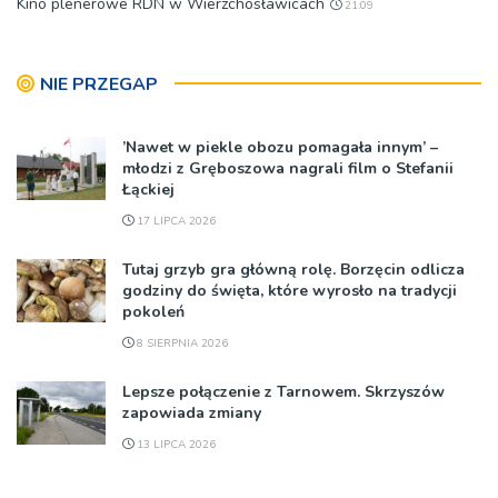
Kino plenerowe RDN w Wierzchosławicach
21:09
NIE PRZEGAP
’Nawet w piekle obozu pomagała innym’ –
młodzi z Gręboszowa nagrali film o Stefanii
Łąckiej
17 LIPCA 2026
Tutaj grzyb gra główną rolę. Borzęcin odlicza
godziny do święta, które wyrosło na tradycji
pokoleń
8 SIERPNIA 2026
Lepsze połączenie z Tarnowem. Skrzyszów
zapowiada zmiany
13 LIPCA 2026