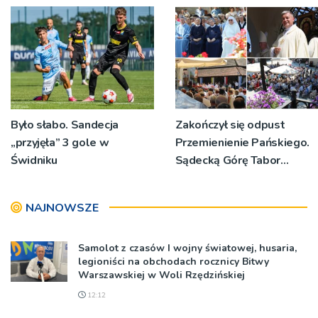
Było słabo. Sandecja
Zakończył się odpust
„przyjęła” 3 gole w
Przemienienie Pańskiego.
Świdniku
Sądecką Górę Tabor
odwiedziły tłumy
pielgrzymów
NAJNOWSZE
Samolot z czasów I wojny światowej, husaria,
legioniści na obchodach rocznicy Bitwy
Warszawskiej w Woli Rzędzińskiej
12:12