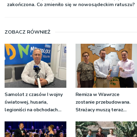
zakończona. Co zmieniło się w nowosądeckim ratuszu?
ZOBACZ RÓWNIEŻ
Samolot z czasów I wojny
Remiza w Wawrzce
światowej, husaria,
zostanie przebudowana.
legioniści na obchodach
Strażacy muszą teraz
rocznicy Bitwy
wyjeżdżać z garażu
Warszawskiej w Woli
wozem, żeby mieć miejsce
Rzędzińskiej
do przebierania na akcję