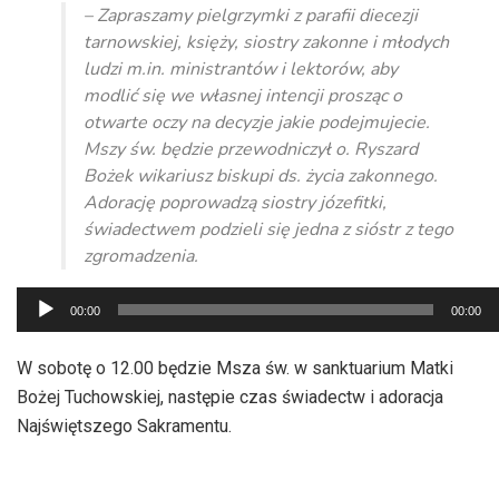
– Zapraszamy pielgrzymki z parafii diecezji
tarnowskiej, księży, siostry zakonne i młodych
ludzi m.in. ministrantów i lektorów, aby
modlić się we własnej intencji prosząc o
otwarte oczy na decyzje jakie podejmujecie.
Mszy św. będzie przewodniczył o. Ryszard
Bożek wikariusz biskupi ds. życia zakonnego.
Adorację poprowadzą siostry józefitki,
świadectwem podzieli się jedna z sióstr z tego
zgromadzenia.
Odtwarzacz
00:00
00:00
plików
dźwiękowych
W sobotę o 12.00 będzie Msza św. w sanktuarium Matki
Bożej Tuchowskiej, następie czas świadectw i adoracja
Najświętszego Sakramentu.