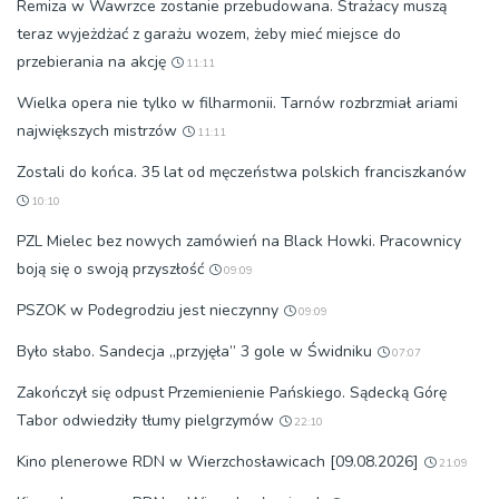
Remiza w Wawrzce zostanie przebudowana. Strażacy muszą
teraz wyjeżdżać z garażu wozem, żeby mieć miejsce do
przebierania na akcję
11:11
Wielka opera nie tylko w filharmonii. Tarnów rozbrzmiał ariami
największych mistrzów
11:11
Zostali do końca. 35 lat od męczeństwa polskich franciszkanów
10:10
PZL Mielec bez nowych zamówień na Black Howki. Pracownicy
boją się o swoją przyszłość
09:09
PSZOK w Podegrodziu jest nieczynny
09:09
Było słabo. Sandecja „przyjęła” 3 gole w Świdniku
07:07
Zakończył się odpust Przemienienie Pańskiego. Sądecką Górę
Tabor odwiedziły tłumy pielgrzymów
22:10
Kino plenerowe RDN w Wierzchosławicach [09.08.2026]
21:09