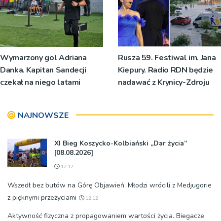
Wymarzony gol Adriana
Rusza 59. Festiwal im. Jana
Danka. Kapitan Sandecji
Kiepury. Radio RDN będzie
czekał na niego latami
nadawać z Krynicy-Zdroju
NAJNOWSZE
XI Bieg Koszycko-Kolbiański „Dar życia”
[08.08.2026]
12:12
Wszedł bez butów na Górę Objawień. Młodzi wrócili z Medjugorie
z pięknymi przeżyciami
12:12
Aktywność fizyczna z propagowaniem wartości życia. Biegacze