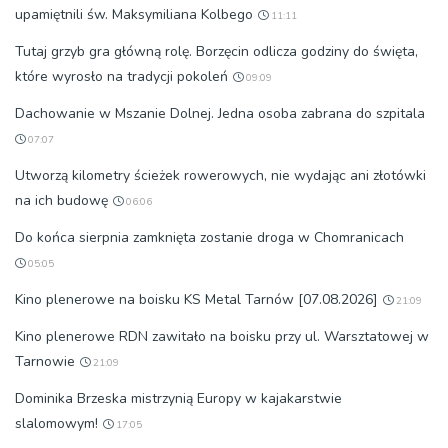
upamiętnili św. Maksymiliana Kolbego
11:11
Tutaj grzyb gra główną rolę. Borzęcin odlicza godziny do święta,
które wyrosło na tradycji pokoleń
09:09
Dachowanie w Mszanie Dolnej. Jedna osoba zabrana do szpitala
07:07
Utworzą kilometry ścieżek rowerowych, nie wydając ani złotówki
na ich budowę
06:06
Do końca sierpnia zamknięta zostanie droga w Chomranicach
05:05
Kino plenerowe na boisku KS Metal Tarnów [07.08.2026]
21:09
Kino plenerowe RDN zawitało na boisku przy ul. Warsztatowej w
Tarnowie
21:09
Dominika Brzeska mistrzynią Europy w kajakarstwie
slalomowym!
17:05