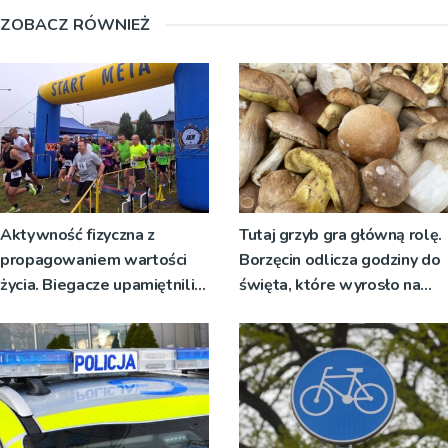
ZOBACZ RÓWNIEŻ
Aktywność fizyczna z
Tutaj grzyb gra główną rolę.
propagowaniem wartości
Borzęcin odlicza godziny do
życia. Biegacze upamiętnili
święta, które wyrosło na
św. Maksymiliana Kolbego
tradycji pokoleń