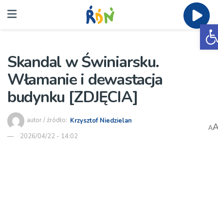
O
Skandal w Świniarsku.
Włamanie i dewastacja
budynku [ZDJĘCIA]
autor / źródło:
Krzysztof Niedzielan
A
2026/04/22 - 14:02