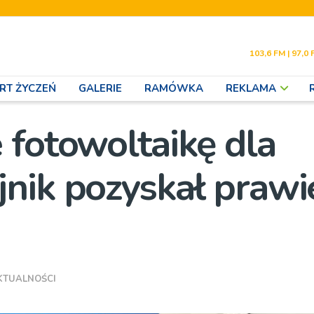
103,6 FM | 97,0 
RT ŻYCZEŃ
GALERIE
RAMÓWKA
REKLAMA
 fotowoltaikę dla
nik pozyskał prawi
KTUALNOŚCI