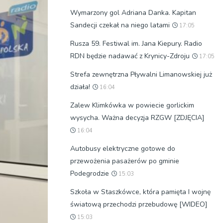
Wymarzony gol Adriana Danka. Kapitan
Sandecji czekał na niego latami
17:05
Rusza 59. Festiwal im. Jana Kiepury. Radio
RDN będzie nadawać z Krynicy-Zdroju
17:05
Strefa zewnętrzna Pływalni Limanowskiej już
działa!
16:04
Zalew Klimkówka w powiecie gorlickim
wysycha. Ważna decyzja RZGW [ZDJĘCIA]
16:04
Autobusy elektryczne gotowe do
przewożenia pasażerów po gminie
Podegrodzie
15:03
Szkoła w Staszkówce, która pamięta I wojnę
światową przechodzi przebudowę [WIDEO]
15:03