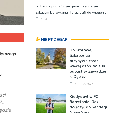
Jechał na podwójnym gazie z sądowym
zakazem kierowania. Teraz trafi do więzienia
15:03
NIE PRZEGAP
Do Królowej
większego
Szkaplerza
przybywa coraz
więcej osób. Wielki
odpust w Zawadzie
6
k. Dębicy
15 LIPCA 2026
ści
Kiedyś był w FC
ła
Barcelonie. Goku
dołączył do Sandecji
ędzie
Nowy Sącz