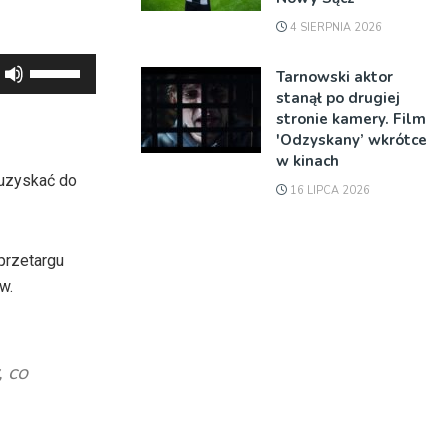
4 SIERPNIA 2026
Używaj
Tarnowski aktor
strzałek
stanął po drugiej
stronie kamery. Film
do
'Odzyskany’ wkrótce
góry
w kinach
oraz
 uzyskać do
16 LIPCA 2026
do
dołu
aby
przetargu
zwiększyć
w.
lub
zmniejszyć
głośność.
 co