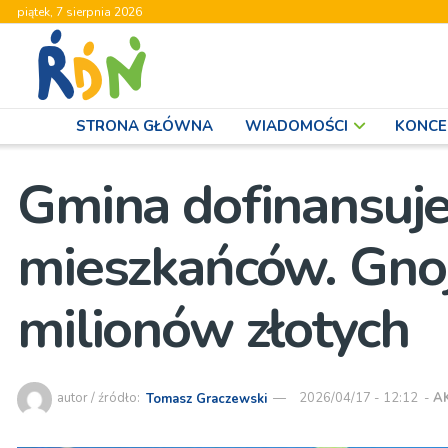
piątek, 7 sierpnia 2026
STRONA GŁÓWNA
WIADOMOŚCI
KONCE
Gmina dofinansuje
mieszkańców. Gnoj
milionów złotych
autor / źródło:
Tomasz Graczewski
2026/04/17 - 12:12
-
A