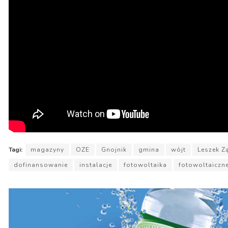
Tagi:
magazyny
OZE
Gnojnik
gmina
wójt
Leszek Z
dofinansowanie
instalacje
fotowoltaika
fotowoltaiczn