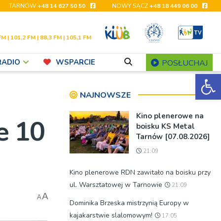
TARNÓW
+48 14 627 50 50
NOWY SĄCZ
+48 18 449 06 00
FM | 101,2 FM | 88,3 FM | 105,1 FM
RADIO
WSPARCIE
POSŁUCHAJ
Ot
NAJNOWSZE
Kino plenerowe na
e 10
boisku KS Metal
Tarnów [07.08.2026]
21:09
Kino plenerowe RDN zawitało na boisku przy
ul. Warsztatowej w Tarnowie
21:09
A
A
Dominika Brzeska mistrzynią Europy w
kajakarstwie slalomowym!
17:05