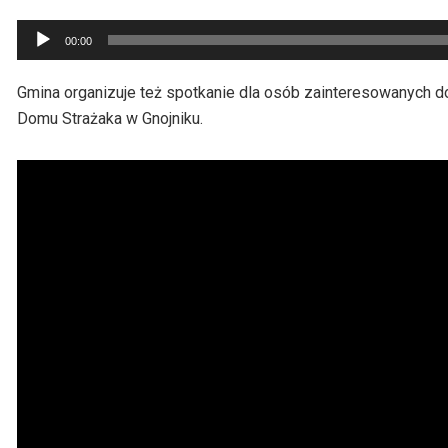
Odtwarzacz
00:00
plików
dźwiękowych
Gmina organizuje też spotkanie dla osób zainteresowanych d
Domu Strażaka w Gnojniku.