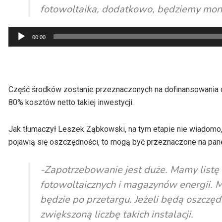
fotowoltaika, dodatkowo, będziemy mon
Odtwarzacz
00:00
plików
dźwiękowych
Część środków zostanie przeznaczonych na dofinansowania d
80% kosztów netto takiej inwestycji.
Jak tłumaczył Leszek Ząbkowski, na tym etapie nie wiadomo, i
pojawią się oszczędności, to mogą być przeznaczone na pane
-Zapotrzebowanie jest duże. Mamy listę 
fotowoltaicznych i magazynów energii. 
będzie po przetargu. Jeżeli będą oszczę
zwiększoną liczbę takich instalacji.