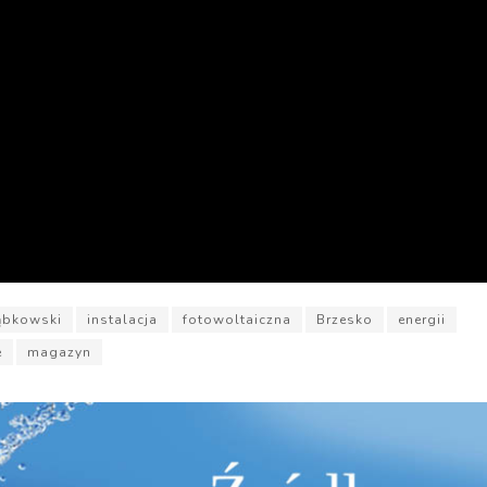
ąbkowski
instalacja
fotowoltaiczna
Brzesko
energii
e
magazyn