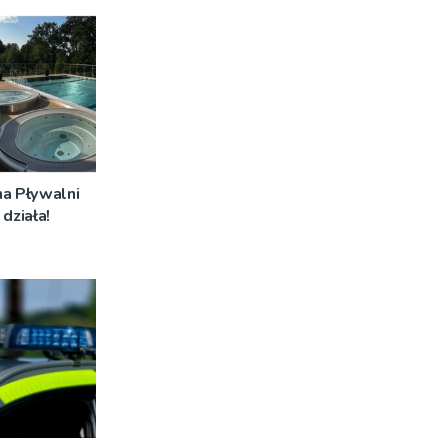
na Pływalni
działa!