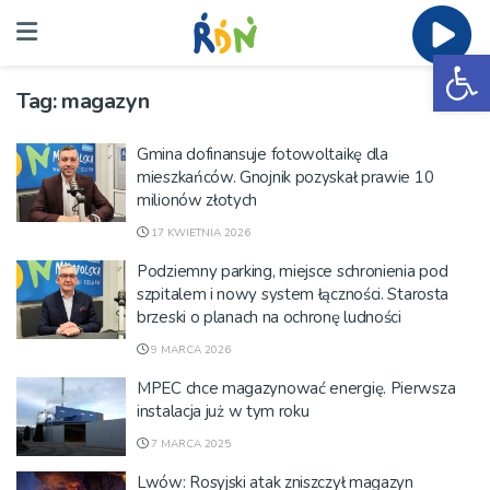
Ot
Tag:
magazyn
Gmina dofinansuje fotowoltaikę dla
mieszkańców. Gnojnik pozyskał prawie 10
milionów złotych
17 KWIETNIA 2026
Podziemny parking, miejsce schronienia pod
szpitalem i nowy system łączności. Starosta
brzeski o planach na ochronę ludności
9 MARCA 2026
MPEC chce magazynować energię. Pierwsza
instalacja już w tym roku
7 MARCA 2025
Lwów: Rosyjski atak zniszczył magazyn