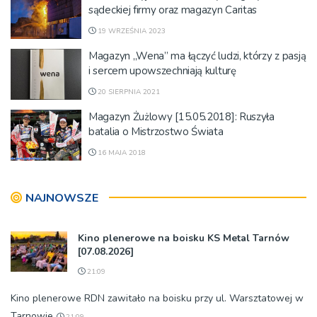
sądeckiej firmy oraz magazyn Caritas
19 WRZEŚNIA 2023
Magazyn „Wena” ma łączyć ludzi, którzy z pasją
i sercem upowszechniają kulturę
20 SIERPNIA 2021
Magazyn Żużlowy [15.05.2018]: Ruszyła
batalia o Mistrzostwo Świata
16 MAJA 2018
NAJNOWSZE
Kino plenerowe na boisku KS Metal Tarnów
[07.08.2026]
21:09
Kino plenerowe RDN zawitało na boisku przy ul. Warsztatowej w
Tarnowie