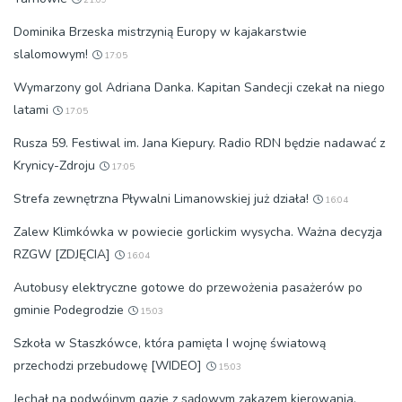
21:09
Dominika Brzeska mistrzynią Europy w kajakarstwie
slalomowym!
17:05
Wymarzony gol Adriana Danka. Kapitan Sandecji czekał na niego
latami
17:05
Rusza 59. Festiwal im. Jana Kiepury. Radio RDN będzie nadawać z
Krynicy-Zdroju
17:05
Strefa zewnętrzna Pływalni Limanowskiej już działa!
16:04
Zalew Klimkówka w powiecie gorlickim wysycha. Ważna decyzja
RZGW [ZDJĘCIA]
16:04
Autobusy elektryczne gotowe do przewożenia pasażerów po
gminie Podegrodzie
15:03
Szkoła w Staszkówce, która pamięta I wojnę światową
przechodzi przebudowę [WIDEO]
15:03
Jechał na podwójnym gazie z sądowym zakazem kierowania.