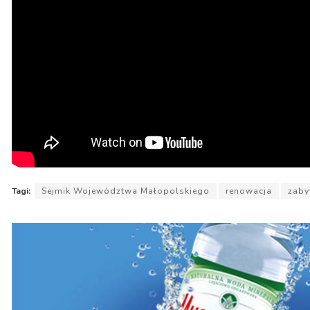
Tagi:
Sejmik Województwa Małopolskiego
renowacja
zaby