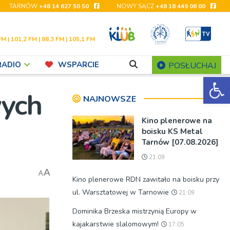
TARNÓW
+48 14 627 50 50
NOWY SĄCZ
+48 18 449 06 00
FM | 101,2 FM | 88,3 FM | 105,1 FM
RADIO
WSPARCIE
POSŁUCHAJ
Ot
wych
NAJNOWSZE
Kino plenerowe na
boisku KS Metal
Tarnów [07.08.2026]
21:09
A
A
Kino plenerowe RDN zawitało na boisku przy
ul. Warsztatowej w Tarnowie
21:09
Dominika Brzeska mistrzynią Europy w
kajakarstwie slalomowym!
17:05