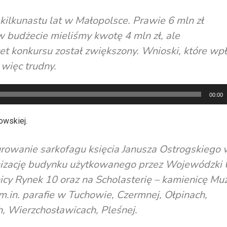
kilkunastu lat w Małopolsce. Prawie 6 mln zł
w budżecie mieliśmy kwotę 4 mln zł, ale
et konkursu został zwiększony. Wnioski, które wp
więc trudny.
00:00
nowskiej.
rowanie sarkofagu księcia Janusza Ostrogskiego 
nizację budynku użytkowanego przez Wojewódzki 
cy Rynek 10 oraz na Scholasterię – kamienicę M
m.in. parafie w Tuchowie, Czermnej, Ołpinach,
, Wierzchosławicach, Pleśnej.