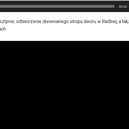
00:00
ztynie, odtworzenie drewnianego stropu dworu w Radlnej, a tak
ch.