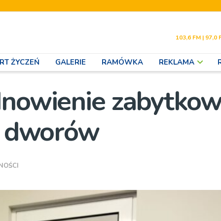
103,6 FM | 97,0 
RT ŻYCZEŃ
GALERIE
RAMÓWKA
REKLAMA
dnowienie zabytko
 i dworów
NOŚCI