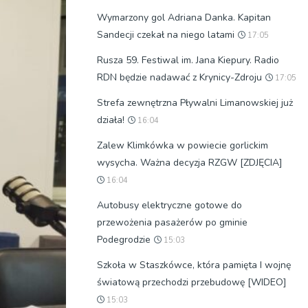
Wymarzony gol Adriana Danka. Kapitan
Sandecji czekał na niego latami
17:05
Rusza 59. Festiwal im. Jana Kiepury. Radio
RDN będzie nadawać z Krynicy-Zdroju
17:05
Strefa zewnętrzna Pływalni Limanowskiej już
działa!
16:04
Zalew Klimkówka w powiecie gorlickim
wysycha. Ważna decyzja RZGW [ZDJĘCIA]
16:04
Autobusy elektryczne gotowe do
przewożenia pasażerów po gminie
Podegrodzie
15:03
Szkoła w Staszkówce, która pamięta I wojnę
światową przechodzi przebudowę [WIDEO]
15:03