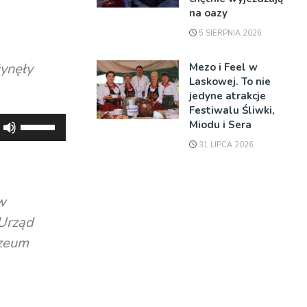
na oazy
5 SIERPNIA 2026
łynęły
Mezo i Feel w
Laskowej. To nie
jedyne atrakcje
Festiwalu Śliwki,
Używaj
Miodu i Sera
strzałek
31 LIPCA 2026
do
góry
oraz
w
do
Urząd
dołu
uzeum
aby
zwiększyć
lub
zmniejszyć