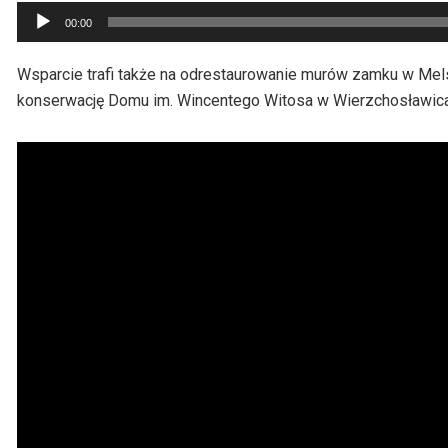
Odtwarzacz
00:00
plików
dźwiękowych
Wsparcie trafi także na odrestaurowanie murów zamku w Mels
konserwację Domu im. Wincentego Witosa w Wierzchosławica