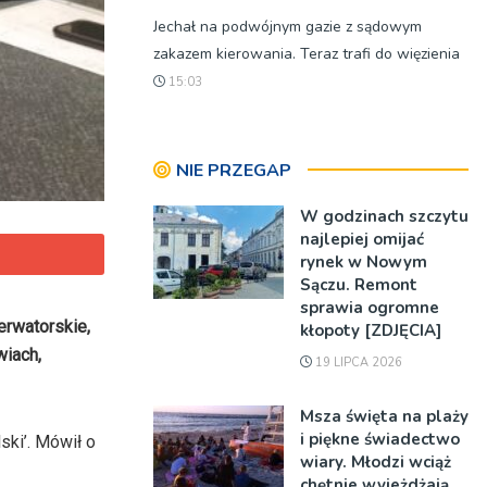
Jechał na podwójnym gazie z sądowym
zakazem kierowania. Teraz trafi do więzienia
15:03
NIE PRZEGAP
W godzinach szczytu
najlepiej omijać
rynek w Nowym
Sączu. Remont
sprawia ogromne
erwatorskie,
kłopoty [ZDJĘCIA]
wiach,
19 LIPCA 2026
Msza święta na plaży
i piękne świadectwo
ki’. Mówił o
wiary. Młodzi wciąż
chętnie wyjeżdżają