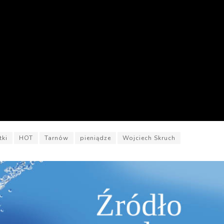
tki
HOT
Tarnów
pieniądze
Wojciech Skruch