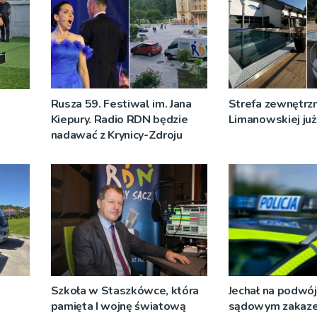
Rusza 59. Festiwal im. Jana
Strefa zewnętrz
Kiepury. Radio RDN będzie
Limanowskiej już 
nadawać z Krynicy-Zdroju
Szkoła w Staszkówce, która
Jechał na podwój
a
pamięta I wojnę światową
sądowym zakaz