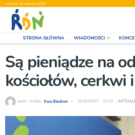
sobota, 8 sierpnia 2026
STRONA GŁÓWNA
WIADOMOŚCI
KONCE
Są pieniądze na o
kościołów, cerkwi
autor / źródło:
Ewa Biedroń
2026/04/07 - 10:10
-
AKTUAL