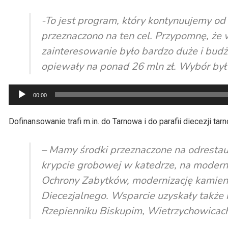
-To jest program, który kontynuujemy od 
przeznaczono na ten cel. Przypomnę, że 
zainteresowanie było bardzo duże i budż
opiewały na ponad 26 mln zł. Wybór był 
Odtwarzacz
00:00
plików
dźwiękowych
Dofinansowanie trafi m.in. do Tarnowa i do parafii diecezji tar
– Mamy środki przeznaczone na odrestau
krypcie grobowej w katedrze, na moder
Ochrony Zabytków, modernizację kamieni
Diecezjalnego. Wsparcie uzyskały także 
Rzepienniku Biskupim, Wietrzychowicach