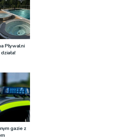
na Pływalni
działa!
nym gazie z
em