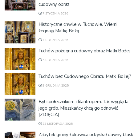
cudowny obraz
7 STYCZNIA 2026
Historyczne chwile w Tuchowie. Wierni
żegnają Matkę Bożą
7 STYCZNIA 2026
Tuchów pożegna cudowny obraz Matki Bożej
5 STYCZNIA 2026
Tuchów bez Cudownego Obrazu Matki Bożej?
9 GRUDNIA 2025
Był społecznikiem i filantropem. Tak wygląda
jego grób. Mieszkańcy chcą go odnowić
[ZDJĘCIA]
22 LISTOPADA 2025
Zabytek gminy Łukowica odzyskał dawny blask