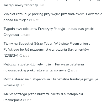
zastąpi nowy tabor?
14:02
Wojnicz rozbuduje parking przy węźle przesiadkowym. Powstanie
ponad 60 miejsc
14:02
Tygodniowy odpust w Przeczycy. 'Maryjo – naucz nas głosić
Chrystusa’
14:02
Tłumy na Sądeckiej Górze Tabor. W święto Przemienienia
Pańskiego bp Jeż przypominał o znaczeniu Sakramentów
[ZDJĘCIA]
13:01
Mężczyzna został dźgnięty nożem. Pierwsze ustalenia
nowosądeckiej prokuratury w tej sprawie
13:01
Można starać się o stypendium. Diecezjalna fundacja przyjmuje
wnioski
13:01
IMGW ostrzega przed burzami. Alerty dla Małopolski i
Podkarpacia
13:01