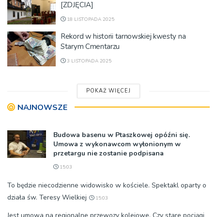
[ZDJĘCIA]
18 LISTOPADA 2025
Rekord w historii tarnowskiej kwesty na
Starym Cmentarzu
3 LISTOPADA 2025
POKAŻ WIĘCEJ
NAJNOWSZE
Budowa basenu w Ptaszkowej opóźni się.
Umowa z wykonawcom wyłonionym w
przetargu nie zostanie podpisana
15:03
To będzie niecodzienne widowisko w kościele. Spektakl oparty o
działa św. Teresy Wielkiej
15:03
Jest umowa na regionalne przewozy kolejowe. Czy stare pociągi