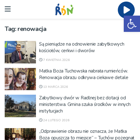
Ot
Tag:
renowacja
Są pieniądze na odnowienie zabytkowych
kościołów, cerkwi i dworów
7 KWIETNIA 2026
Matka Boża Tuchowska nabrała rumieńców.
Renowacja obrazu odkrywa ciekawe detale
13 MARCA 2026
Zabytkowy dwór w Radlnej bez dotacji od
ministerstwa. Gmina szuka środków w innych
instytucjach
24 LUTEGO 2026
„Odprawienie obrazu nie oznacza, że Matka
Boża opuszcza to miejsce” – Tuchów pożegnał