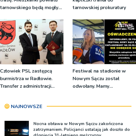
tarnowskiego będą mogły
tarnowskiej prokuratury
wykonać bezpłatne badania
Człowiek PSL zastępcą
Festiwal na stadionie w
burmistrza w Radłowie.
Nowym Sączu został
Transfer z administracji
odwołany. Mamy
rządowej do samorządowej
oświadczenia
organizatorów i spółki NIK
NAJNOWSZE
Nocna obława w Nowym Sączu zakończona
zatrzymaniem. Policjanci ustalają jak doszło do
dźgnięcia 31-letniego mężczyzny