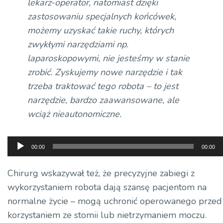
lekarz-operator, natomiast dzięki
zastosowaniu specjalnych końcówek,
możemy uzyskać takie ruchy, których
zwykłymi narzędziami np.
laparoskopowymi, nie jesteśmy w stanie
zrobić. Zyskujemy nowe narzędzie i tak
trzeba traktować tego robota – to jest
narzędzie, bardzo zaawansowane, ale
wciąż nieautonomiczne.
Odtwarzacz
00:00
00:00
plików
dźwiękowych
Chirurg wskazywał też, że precyzyjne zabiegi z
wykorzystaniem robota dają szansę pacjentom na
normalne życie – mogą uchronić operowanego przed
korzystaniem ze stomii lub nietrzymaniem moczu.