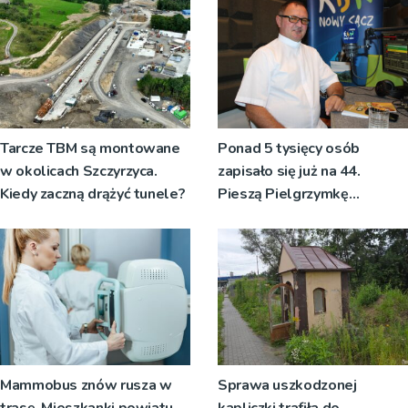
dźgnięcia 31-letniego
mężczyzny
Tarcze TBM są montowane
Ponad 5 tysięcy osób
w okolicach Szczyrzyca.
zapisało się już na 44.
Kiedy zaczną drążyć tunele?
Pieszą Pielgrzymkę
Tarnowską [WIDEO]
Mammobus znów rusza w
Sprawa uszkodzonej
trasę. Mieszkanki powiatu
kapliczki trafiła do