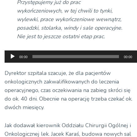
Przystępujemy już do prac
wykończeniowych, w tej chwili to tynki,
wylewki, prace wykończeniowe wewnątrz,
posadzki, stolarka, windy i sale operacyjne.
Nie jest to jeszcze ostatni etap prac.
Odtwarzacz
00:00
00:00
plików
dźwiękowych
Dyrektor szpitala szacuje, że dla pacjentów
onkologicznych zakwalifikowanych do leczenia
operacyjnego, czas oczekiwania na zabieg skróci się
do ok. 40 dni. Obecnie na operację trzeba czekać ok.
dwóch miesięcy.
Jak dodawał kierownik Oddziału Chirurgii Ogólnej i
Onkologicznej lek. Jacek Karaś, budowa nowych sal