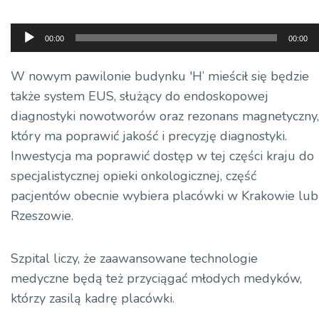
Odtwarzacz
00:00
00:00
plików
dźwiękowych
W nowym pawilonie budynku 'H’ mieścił się będzie
także system EUS, służący do endoskopowej
diagnostyki nowotworów oraz rezonans magnetyczny,
który ma poprawić jakość i precyzję diagnostyki.
Inwestycja ma poprawić dostęp w tej części kraju do
specjalistycznej opieki onkologicznej, część
pacjentów obecnie wybiera placówki w Krakowie lub
Rzeszowie.
Szpital liczy, że zaawansowane technologie
medyczne będą też przyciągać młodych medyków,
którzy zasilą kadrę placówki.