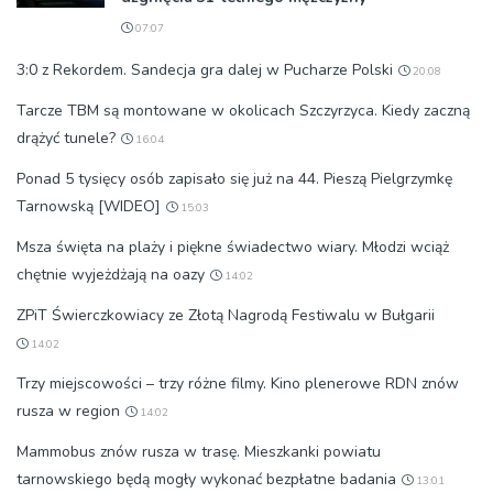
07:07
3:0 z Rekordem. Sandecja gra dalej w Pucharze Polski
20:08
Tarcze TBM są montowane w okolicach Szczyrzyca. Kiedy zaczną
drążyć tunele?
16:04
Ponad 5 tysięcy osób zapisało się już na 44. Pieszą Pielgrzymkę
Tarnowską [WIDEO]
15:03
Msza święta na plaży i piękne świadectwo wiary. Młodzi wciąż
chętnie wyjeżdżają na oazy
14:02
ZPiT Świerczkowiacy ze Złotą Nagrodą Festiwalu w Bułgarii
14:02
Trzy miejscowości – trzy różne filmy. Kino plenerowe RDN znów
rusza w region
14:02
Mammobus znów rusza w trasę. Mieszkanki powiatu
tarnowskiego będą mogły wykonać bezpłatne badania
13:01