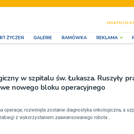
103,6 FM | 97,0 
RT ŻYCZEŃ
GALERIE
RAMÓWKA
REKLAMA
giczny w szpitalu św. Łukasza. Ruszyły pr
we nowego bloku operacyjnego
na operacje, rozwinięta zostanie diagnostyka onkologiczna, a szp
 zabiegi z wykorzystaniem zaawansowanego robota ...