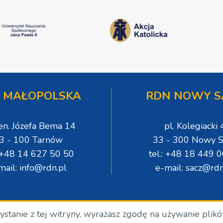
 MAŁOPOLSKA
RDN NOWY S
gen. Józefa Bema 14
pl. Kolegiacki 
3 - 100 Tarnów
33 - 300 Nowy S
: +48 14 627 50 50
tel.: +48 18 449 
mail: info@rdn.pl
e-mail: sacz@rdn
zystanie z tej witryny, wyrażasz zgodę na używanie plik
.