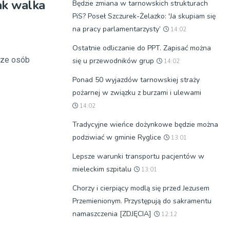
jak walka
Będzie zmiana w tarnowskich strukturach
PiS? Poseł Szczurek-Żelazko: 'Ja skupiam się
na pracy parlamentarzysty’
14:02
Ostatnie odliczanie do PPT. Zapisać można
dze osób
się u przewodników grup
14:02
Ponad 50 wyjazdów tarnowskiej straży
pożarnej w związku z burzami i ulewami
14:02
Tradycyjne wieńce dożynkowe będzie można
podziwiać w gminie Ryglice
13:01
Lepsze warunki transportu pacjentów w
mieleckim szpitalu
13:01
Chorzy i cierpiący modlą się przed Jezusem
Przemienionym. Przystępują do sakramentu
namaszczenia [ZDJĘCIA]
12:12