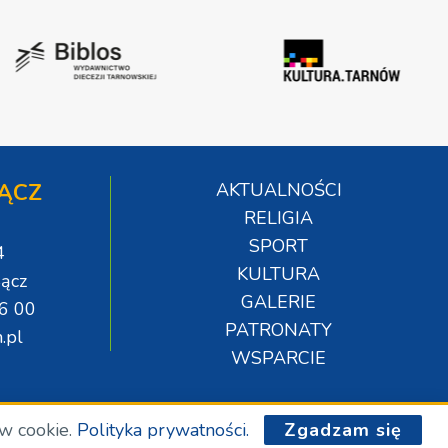
ĄCZ
AKTUALNOŚCI
RELIGIA
SPORT
4
KULTURA
ącz
GALERIE
06 00
PATRONATY
.pl
WSPARCIE
ów cookie.
Polityka prywatności.
Zgadzam się