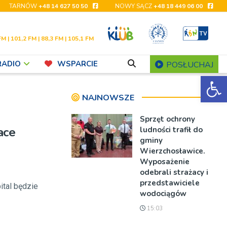
TARNÓW
+48 14 627 50 50
NOWY SĄCZ
+48 18 449 06 00
FM | 101,2 FM | 88,3 FM | 105,1 FM
RADIO
WSPARCIE
POSŁUCHAJ
Ot
NAJNOWSZE
Sprzęt ochrony
ace
ludności trafił do
gminy
Wierzchosławice.
Wyposażenie
odebrali strażacy i
przedstawiciele
ital będzie
wodociągów
15:03