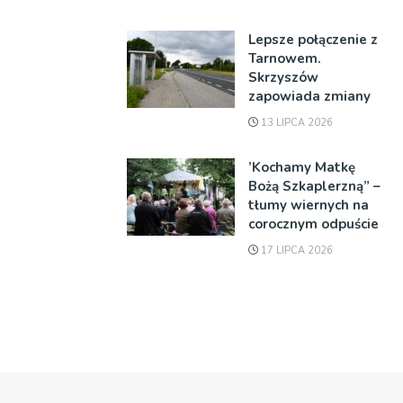
Lepsze połączenie z
Tarnowem.
Skrzyszów
zapowiada zmiany
13 LIPCA 2026
’Kochamy Matkę
Bożą Szkaplerzną” –
tłumy wiernych na
corocznym odpuście
17 LIPCA 2026