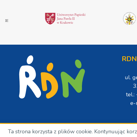
RDN
ul. 
3
tel.
e-
Ta strona korzysta z plików cookie. Kontynuując kor
Copyright © Wszelkie prawa zastrzeżone. RDN. 2024