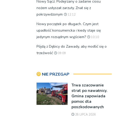
Nowy Sącz: Podejrzany o zadanie ciosu
nożem usłyszał zarzuty. Znał się z
pokrzywdzonym
12:12
Nowy początek po długach. Czym jest
upadłość konsumencka i kiedy staje się
jedynym rozsądnym wyjściem?
10:10
Pójdą z Dębicy do Zawady, aby modlić się o
trzeźwość
09:09
NIE PRZEGAP
Trwa szacowanie
strat po nawałnicy.
Gmina zapowiada
pomoc dla
poszkodowanych
28 LIPCA 2026