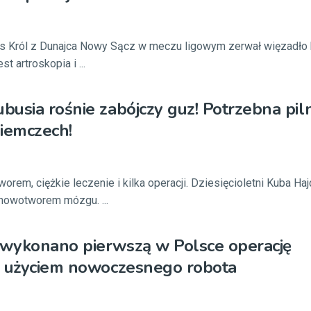
leks Król z Dunajca Nowy Sącz w meczu ligowym zerwał więzadł
st artroskopia i ...
usia rośnie zabójczy guz! Potrzebna pil
iemczech!
worem, ciężkie leczenie i kilka operacji. Dziesięcioletni Kuba Haj
 nowotworem mózgu. ...
wykonano pierwszą w Polsce operację
z użyciem nowoczesnego robota