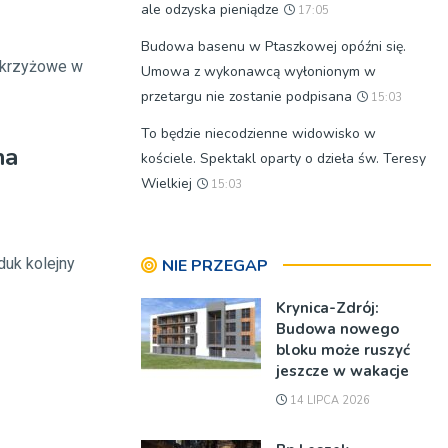
ale odzyska pieniądze
17:05
Budowa basenu w Ptaszkowej opóźni się.
o krzyżowe w
Umowa z wykonawcą wyłonionym w
przetargu nie zostanie podpisana
15:03
To będzie niecodzienne widowisko w
na
kościele. Spektakl oparty o dzieła św. Teresy
Wielkiej
15:03
duk kolejny
NIE PRZEGAP
Krynica-Zdrój:
Budowa nowego
bloku może ruszyć
jeszcze w wakacje
14 LIPCA 2026