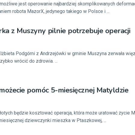
możliwe jest operowanie najbardziej skomplikowanych deformacj
iem robota MazorX, jedynego takiego w Polsce i ...
rka z Muszyny pilnie potrzebuje operacji
 Elżbieta Podgórni z Andrzejówki w gminie Muszyna zerwała wię
szybko wrócić do zdrowia. ...
możecie pomóc 5-miesięcznej Matyldzie
złotych będzie kosztować operacja, która może uratować życie M
iesięcznej dziewczynki mieszka w Ptaszkowej, ...