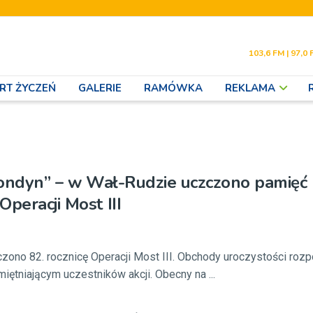
103,6 FM | 97,0 
RT ŻYCZEŃ
GALERIE
RAMÓWKA
REKLAMA
 Londyn” – w Wał-Rudzie uczczono pamięć
peracji Most III
no 82. rocznicę Operacji Most III. Obchody uroczystości rozp
ętniającym uczestników akcji. Obecny na ...