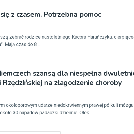
 się z czasem. Potrzebna pomoc
 muszą zebrać rodzice nastoletniego Kacpra Harańczyka, cierpiąc
. Mają czas do 8 ...
Niemczech szansą dla niespełna dwuletn
i Rzędzińskiej na złagodzenie choroby
łym okołoporowym udarze niedokrwiennym prawej półkuli mózgu 
około 30 napadów padaczki dziennie. Olek ...