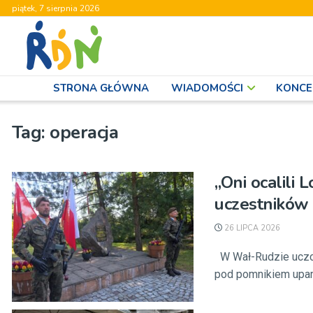
piątek, 7 sierpnia 2026
STRONA GŁÓWNA
WIADOMOŚCI
KONCE
Tag:
operacja
„Oni ocalili
uczestników O
26 LIPCA 2026
W Wał-Rudzie uczczo
pod pomnikiem upami