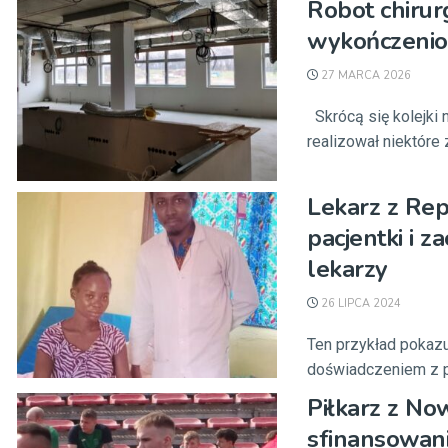
Robot chirur
wykończenio
27 MARCA 2026
Skrócą się kolejki 
realizował niektóre
Lekarz z Rep
pacjentki i z
lekarzy
26 LIPCA 2024
Ten przykład pokazu
doświadczeniem z p
Piłkarz z No
sfinansowani