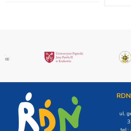
RDN
ul. 
3
tel.