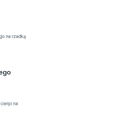
ego na rzadką
iego
cierpi na