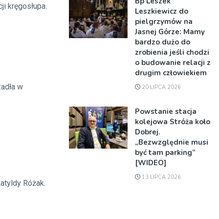
Bp Leszek
i kręgosłupa.
Leszkiewicz do
pielgrzymów na
Jasnej Górze: Mamy
bardzo dużo do
zrobienia jeśli chodzi
o budowanie relacji z
drugim człowiekiem
zadła w
20 LIPCA 2026
Powstanie stacja
kolejowa Stróża koło
Dobrej.
„Bezwzględnie musi
być tam parking”
[WIDEO]
13 LIPCA 2026
atyldy Różak.