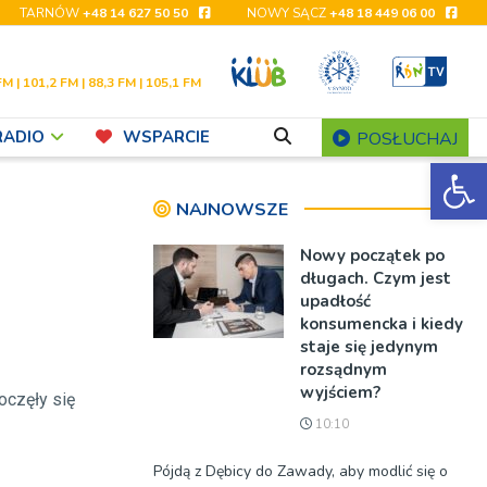
TARNÓW
+48 14 627 50 50
NOWY SĄCZ
+48 18 449 06 00
FM | 101,2 FM | 88,3 FM | 105,1 FM
RADIO
WSPARCIE
POSŁUCHAJ
Ot
NAJNOWSZE
Nowy początek po
długach. Czym jest
upadłość
konsumencka i kiedy
staje się jedynym
rozsądnym
wyjściem?
oczęły się
10:10
Pójdą z Dębicy do Zawady, aby modlić się o