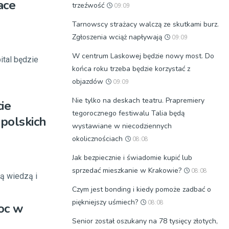
ace
trzeźwość
09:09
Tarnowscy strażacy walczą ze skutkami burz.
Zgłoszenia wciąż napływają
09:09
W centrum Laskowej będzie nowy most. Do
ital będzie
końca roku trzeba będzie korzystać z
objazdów
09:09
Nie tylko na deskach teatru. Prapremiery
ie
tegorocznego festiwalu Talia będą
 polskich
wystawiane w niecodziennych
okolicznościach
08:08
Jak bezpiecznie i świadomie kupić lub
sprzedać mieszkanie w Krakowie?
08:08
ją wiedzą i
Czym jest bonding i kiedy pomoże zadbać o
piękniejszy uśmiech?
08:08
oc w
Senior został oszukany na 78 tysięcy złotych,