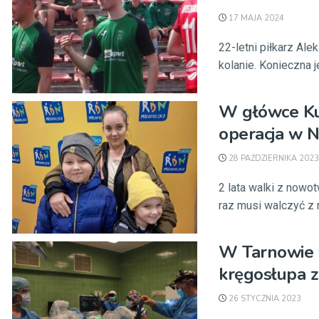
17 MAJA 2024
22-letni piłkarz A
kolanie. Konieczna je
W główce Kub
operacja w N
28 PAŹDZIERNIKA 2023
2 lata walki z nowot
raz musi walczyć z
W Tarnowie 
kręgosłupa 
26 STYCZNIA 2023