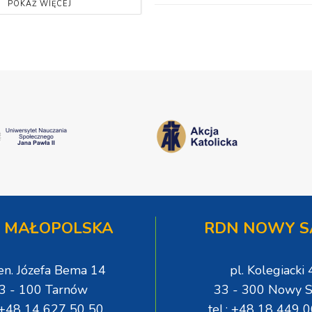
POKAŻ WIĘCEJ
 MAŁOPOLSKA
RDN NOWY S
gen. Józefa Bema 14
pl. Kolegiacki 
3 - 100 Tarnów
33 - 300 Nowy S
: +48 14 627 50 50
tel.: +48 18 449 