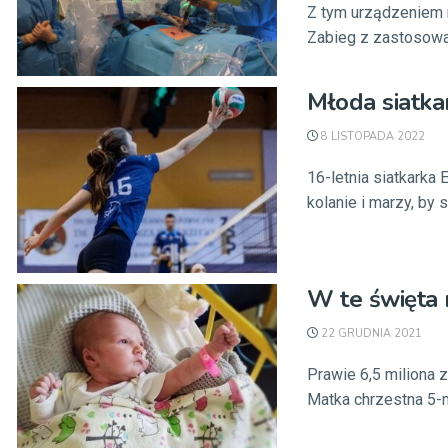
Z tym urządzeniem 
Zabieg z zastosowan
Młoda siatka
8 LISTOPADA 2022
16-letnia siatkarka
kolanie i marzy, by 
W te święta 
22 GRUDNIA 2021
Prawie 6,5 miliona 
Matka chrzestna 5-m