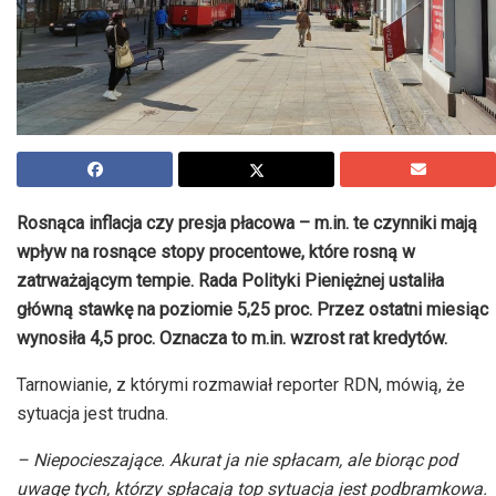
Rosnąca inflacja czy presja płacowa – m.in. te czynniki mają
wpływ na rosnące stopy procentowe, które rosną w
zatrważającym tempie. Rada Polityki Pieniężnej ustaliła
główną stawkę na poziomie 5,25 proc. Przez ostatni miesiąc
wynosiła 4,5 proc. Oznacza to m.in. wzrost rat kredytów.
Tarnowianie, z którymi rozmawiał reporter RDN, mówią, że
sytuacja jest trudna.
– Niepocieszające. Akurat ja nie spłacam, ale biorąc pod
uwagę tych, którzy spłacają top sytuacja jest podbramkowa.