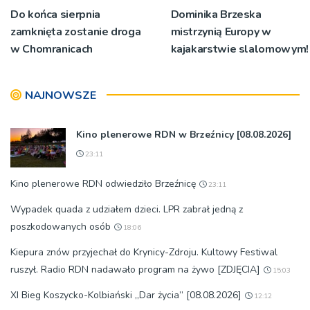
Do końca sierpnia
Dominika Brzeska
zamknięta zostanie droga
mistrzynią Europy w
w Chomranicach
kajakarstwie slalomowym!
NAJNOWSZE
Kino plenerowe RDN w Brzeźnicy [08.08.2026]
23:11
Kino plenerowe RDN odwiedziło Brzeźnicę
23:11
Wypadek quada z udziałem dzieci. LPR zabrał jedną z
poszkodowanych osób
18:06
Kiepura znów przyjechał do Krynicy-Zdroju. Kultowy Festiwal
ruszył. Radio RDN nadawało program na żywo [ZDJĘCIA]
15:03
XI Bieg Koszycko-Kolbiański „Dar życia” [08.08.2026]
12:12