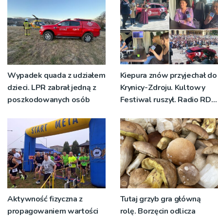
Wypadek quada z udziałem
Kiepura znów przyjechał do
dzieci. LPR zabrał jedną z
Krynicy-Zdroju. Kultowy
poszkodowanych osób
Festiwal ruszył. Radio RDN
nadawało program na
żywo [ZDJĘCIA]
Aktywność fizyczna z
Tutaj grzyb gra główną
propagowaniem wartości
rolę. Borzęcin odlicza