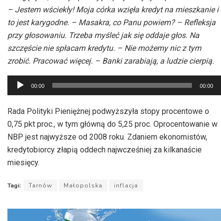
– Jestem wściekły! Moja córka wzięła kredyt na mieszkanie i
to jest karygodne. – Masakra, co Panu powiem? – Refleksja
przy głosowaniu. Trzeba myśleć jak się oddaje głos. Na
szczęście nie spłacam kredytu. – Nie możemy nic z tym
zrobić. Pracować więcej. – Banki zarabiają, a ludzie cierpią.
Odtwarzacz
00:00
00:00
plików
dźwiękowych
Rada Polityki Pieniężnej podwyższyła stopy procentowe o
0,75 pkt proc., w tym główną do 5,25 proc. Oprocentowanie w
NBP jest najwyższe od 2008 roku. Zdaniem ekonomistów,
kredytobiorcy złapią oddech najwcześniej za kilkanaście
miesięcy.
Tagi:
Tarnów
Małopolska
inflacja