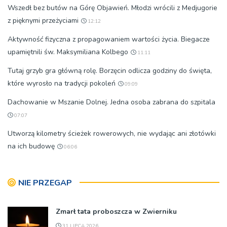
Wszedł bez butów na Górę Objawień. Młodzi wrócili z Medjugorie
z pięknymi przeżyciami
12:12
Aktywność fizyczna z propagowaniem wartości życia. Biegacze
upamiętnili św. Maksymiliana Kolbego
11:11
Tutaj grzyb gra główną rolę. Borzęcin odlicza godziny do święta,
które wyrosło na tradycji pokoleń
09:09
Dachowanie w Mszanie Dolnej. Jedna osoba zabrana do szpitala
07:07
Utworzą kilometry ścieżek rowerowych, nie wydając ani złotówki
na ich budowę
06:06
NIE PRZEGAP
Zmarł tata proboszcza w Zwierniku
31 LIPCA 2026