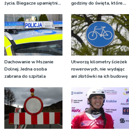
życia. Biegacze upamiętnili
godziny do święta, które
św. Maksymiliana Kolbego
wyrosło na tradycji
pokoleń
Dachowanie w Mszanie
Utworzą kilometry ścieżek
Dolnej. Jedna osoba
rowerowych, nie wydając
zabrana do szpitala
ani złotówki na ich budowę