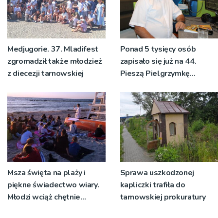
Medjugorie. 37. Mladifest
Ponad 5 tysięcy osób
zgromadził także młodzież
zapisało się już na 44.
z diecezji tarnowskiej
Pieszą Pielgrzymkę
Tarnowską [WIDEO]
Msza święta na plaży i
Sprawa uszkodzonej
piękne świadectwo wiary.
kapliczki trafiła do
Młodzi wciąż chętnie
tarnowskiej prokuratury
wyjeżdżają na oazy