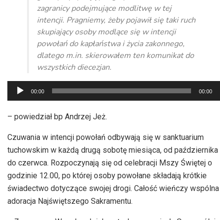
zagranicy podejmujące modlitwę w tej
intencji. Pragniemy, żeby pojawił się taki ruch
skupiający osoby modlące się w intencji
powołań do kapłaństwa i życia zakonnego,
dlatego m.in. skierowałem ten komunikat do
wszystkich diecezjan.
Odtwarzacz
00:00
00:00
plików
dźwiękowych
– powiedział bp Andrzej Jeż.
Czuwania w intencji powołań odbywają się w sanktuarium
tuchowskim w każdą drugą sobotę miesiąca, od października
do czerwca. Rozpoczynają się od celebracji Mszy Świętej o
godzinie 12.00, po której osoby powołane składają krótkie
świadectwo dotyczące swojej drogi. Całość wieńczy wspólna
adoracja Najświętszego Sakramentu.