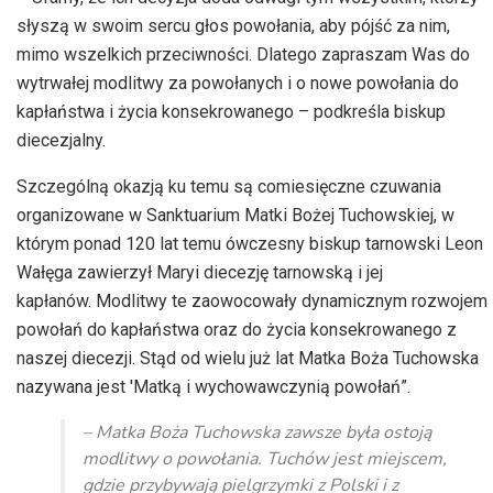
słyszą w swoim sercu głos powołania, aby pójść za nim,
mimo wszelkich przeciwności. Dlatego zapraszam Was do
wytrwałej modlitwy za powołanych i o nowe powołania do
kapłaństwa i życia konsekrowanego – podkreśla biskup
diecezjalny.
Szczególną okazją ku temu są comiesięczne czuwania
organizowane w Sanktuarium Matki Bożej Tuchowskiej, w
którym ponad 120 lat temu ówczesny biskup tarnowski Leon
Wałęga zawierzył Maryi diecezję tarnowską i jej
kapłanów. Modlitwy te zaowocowały dynamicznym rozwojem
powołań do kapłaństwa oraz do życia konsekrowanego z
naszej diecezji. Stąd od wielu już lat Matka Boża Tuchowska
nazywana jest 'Matką i wychowawczynią powołań”.
– Matka Boża Tuchowska zawsze była ostoją
modlitwy o powołania. Tuchów jest miejscem,
gdzie przybywają pielgrzymki z Polski i z