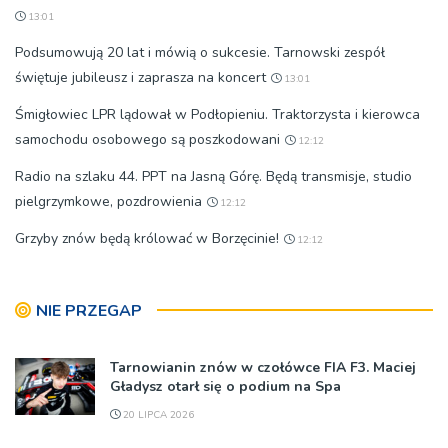
13:01
Podsumowują 20 lat i mówią o sukcesie. Tarnowski zespół
świętuje jubileusz i zaprasza na koncert
13:01
Śmigłowiec LPR lądował w Podłopieniu. Traktorzysta i kierowca
samochodu osobowego są poszkodowani
12:12
Radio na szlaku 44. PPT na Jasną Górę. Będą transmisje, studio
pielgrzymkowe, pozdrowienia
12:12
Grzyby znów będą królować w Borzęcinie!
12:12
NIE PRZEGAP
Tarnowianin znów w czołówce FIA F3. Maciej
Gładysz otarł się o podium na Spa
20 LIPCA 2026