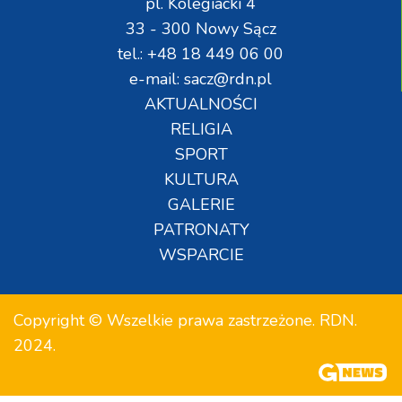
pl. Kolegiacki 4
33 - 300 Nowy Sącz
tel.: +48 18 449 06 00
e-mail: sacz@rdn.pl
AKTUALNOŚCI
RELIGIA
SPORT
KULTURA
GALERIE
PATRONATY
WSPARCIE
Copyright © Wszelkie prawa zastrzeżone. RDN.
2024.