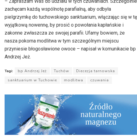
– Zapraszam Was do udziału w tych czuwaniach. Szczególnie
zachęcam każdą wspólnotę parafialną, aby odbyła
pielgrzymkę do tuchowskiego sanktuarium, włączając się w tę
wyjątkową nowennę, by prosić o powołania kapłańskie i
zakonne zwłaszcza ze swojej parafii. Ufamy bowiem, że
nasza pokorna modlitwa w tym szczególnym miejscu
przyniesie błogosławione owoce – napisał w komunikacie bp
Andrzej Jeż.
Tagi:
bp Andrzej Jeż
Tuchów
Diecezja tarnowska
sanktuarium w Tuchowie
modlitwa
czuwania