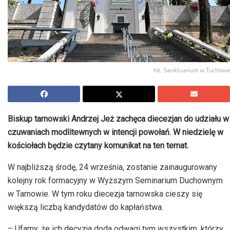
fot. Sanktuarium w Tuchowie
Biskup tarnowski Andrzej Jeż zachęca diecezjan do udziału w
czuwaniach modlitewnych w intencji powołań. W niedzielę w
kościołach będzie czytany komunikat na ten temat.
W najbliższą środę, 24 września, zostanie zainaugurowany
kolejny rok formacyjny w Wyższym Seminarium Duchownym
w Tarnowie. W tym roku diecezja tarnowska cieszy się
większą liczbą kandydatów do kapłaństwa.
– Ufamy, że ich decyzja doda odwagi tym wszystkim, którzy