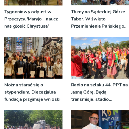
Tygodniowy odpust w
Tłumy na Sądeckiej Górze
Przeczycy. 'Maryjo – naucz
Tabor. W święto
nas głosić Chrystusa’
Przemienienia Pańskiego
bp Jeż przypominał o
znaczeniu Sakramentów
[ZDJĘCIA]
Można starać się o
Radio na szlaku 44. PPT na
stypendium. Diecezjalna
Jasną Górę. Będą
fundacja przyjmuje wnioski
transmisje, studio
pielgrzymkowe,
pozdrowienia