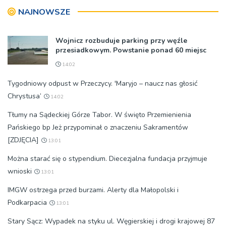
NAJNOWSZE
Wojnicz rozbuduje parking przy węźle
przesiadkowym. Powstanie ponad 60 miejsc
14:02
Tygodniowy odpust w Przeczycy. 'Maryjo – naucz nas głosić
Chrystusa’
14:02
Tłumy na Sądeckiej Górze Tabor. W święto Przemienienia
Pańskiego bp Jeż przypominał o znaczeniu Sakramentów
[ZDJĘCIA]
13:01
Można starać się o stypendium. Diecezjalna fundacja przyjmuje
wnioski
13:01
IMGW ostrzega przed burzami. Alerty dla Małopolski i
Podkarpacia
13:01
Stary Sącz: Wypadek na styku ul. Węgierskiej i drogi krajowej 87