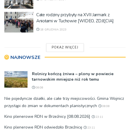
Całe rodziny przybyły na XVII Jarmark z
Aniołami w Tuchowie [WIDEO, ZDJĘCIA]
18 GRUDNIA 2023
POKAŻ WIĘCEJ
NAJNOWSZE
Rolnicy kończą żniwa – plony w powiecie
tarnowskim mniejsze niż rok temu
08:08
Nie pojedyncze działki, ale całe trzy miejscowości. Gmina Wojnicz
przystąpi do zmian w dokumentach planistycznych
08:08
Kino plenerowe RDN w Brzeźnicy [08.08.2026]
23:11
Kino plenerowe RDN odwiedziło Brzeźnicę
23:11