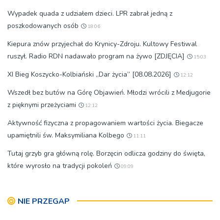
Wypadek quada z udziałem dzieci. LPR zabrał jedną z
poszkodowanych osób
18:06
Kiepura znów przyjechał do Krynicy-Zdroju. Kultowy Festiwal
ruszył. Radio RDN nadawało program na żywo [ZDJĘCIA]
15:03
XI Bieg Koszycko-Kolbiański „Dar życia” [08.08.2026]
12:12
Wszedł bez butów na Górę Objawień. Młodzi wrócili z Medjugorie
z pięknymi przeżyciami
12:12
Aktywność fizyczna z propagowaniem wartości życia. Biegacze
upamiętnili św. Maksymiliana Kolbego
11:11
Tutaj grzyb gra główną rolę. Borzęcin odlicza godziny do święta,
które wyrosło na tradycji pokoleń
09:09
NIE PRZEGAP