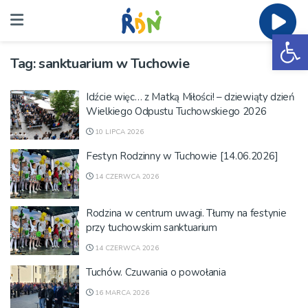
Ot
Tag:
sanktuarium w Tuchowie
Idźcie więc… z Matką Miłości! – dziewiąty dzień
Wielkiego Odpustu Tuchowskiego 2026
10 LIPCA 2026
Festyn Rodzinny w Tuchowie [14.06.2026]
14 CZERWCA 2026
Rodzina w centrum uwagi. Tłumy na festynie
przy tuchowskim sanktuarium
14 CZERWCA 2026
Tuchów. Czuwania o powołania
16 MARCA 2026