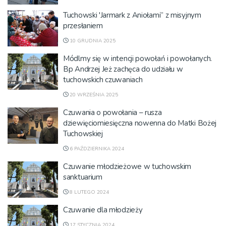
Tuchowski 'Jarmark z Aniołami” z misyjnym
przesłaniem
10 GRUDNIA 2025
Módlmy się w intencji powołań i powołanych.
Bp Andrzej Jeż zachęca do udziału w
tuchowskich czuwaniach
20 WRZEŚNIA 2025
Czuwania o powołania – rusza
dziewięciomiesięczna nowenna do Matki Bożej
Tuchowskiej
6 PAŹDZIERNIKA 2024
Czuwanie młodzieżowe w tuchowskim
sanktuarium
8 LUTEGO 2024
Czuwanie dla młodzieży
17 STYCZNIA 2024