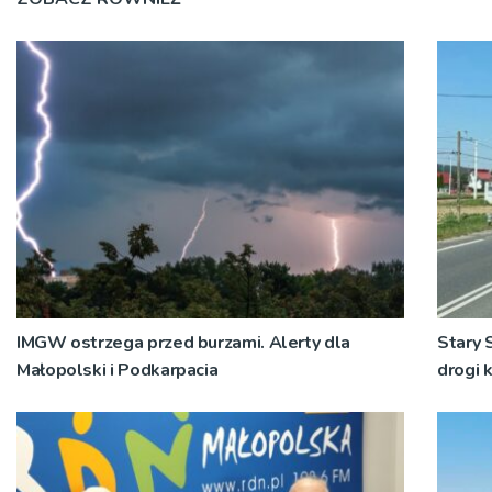
IMGW ostrzega przed burzami. Alerty dla
Stary 
Małopolski i Podkarpacia
drogi 