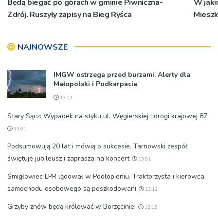
Będą biegać po górach w gminie Piwniczna-
W jaki
Zdrój. Ruszyły zapisy na Bieg Ryśca
Mieszk
NAJNOWSZE
IMGW ostrzega przed burzami. Alerty dla
Małopolski i Podkarpacia
13:01
Stary Sącz: Wypadek na styku ul. Węgierskiej i drogi krajowej 87
13:01
Podsumowują 20 lat i mówią o sukcesie. Tarnowski zespół
świętuje jubileusz i zaprasza na koncert
13:01
Śmigłowiec LPR lądował w Podłopieniu. Traktorzysta i kierowca
samochodu osobowego są poszkodowani
12:12
Grzyby znów będą królować w Borzęcinie!
12:12