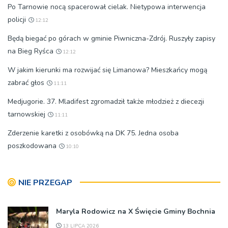
Po Tarnowie nocą spacerował cielak. Nietypowa interwencja
policji
12:12
Będą biegać po górach w gminie Piwniczna-Zdrój. Ruszyły zapisy
na Bieg Ryśca
12:12
W jakim kierunki ma rozwijać się Limanowa? Mieszkańcy mogą
zabrać głos
11:11
Medjugorie. 37. Mladifest zgromadził także młodzież z diecezji
tarnowskiej
11:11
Zderzenie karetki z osobówką na DK 75. Jedna osoba
poszkodowana
10:10
NIE PRZEGAP
Maryla Rodowicz na X Święcie Gminy Bochnia
13 LIPCA 2026