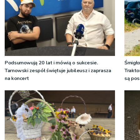
Podsumowują 20 lat i mówią o sukcesie.
Śmigło
Tarnowski zespół świętuje jubileusz i zaprasza
Trakto
na koncert
są po