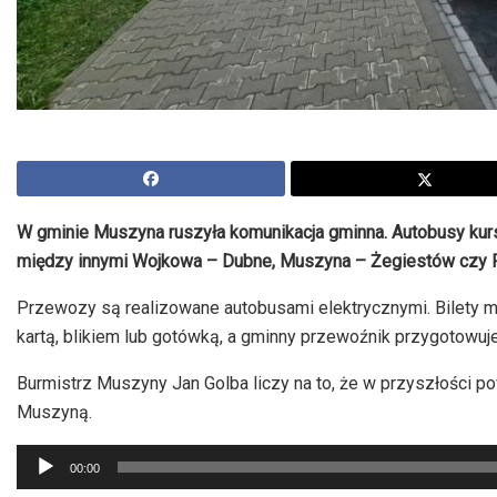
W gminie Muszyna ruszyła komunikacja gminna. Autobusy kursuj
między innymi Wojkowa – Dubne, Muszyna – Żegiestów czy 
Przewozy są realizowane autobusami elektrycznymi. Bilety m
kartą, blikiem lub gotówką, a gminny przewoźnik przygotowuj
Burmistrz Muszyny Jan Golba liczy na to, że w przyszłości p
Muszyną.
Odtwarzacz
00:00
plików