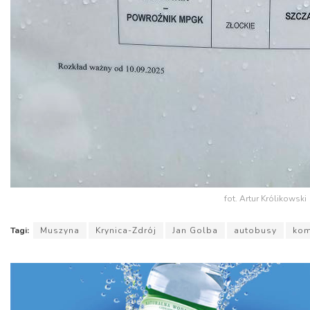
fot. Artur Królikowski
Tagi:
Muszyna
Krynica-Zdrój
Jan Golba
autobusy
kom