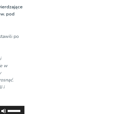
wierdzające
św. pod
stawili po
i
ie w
y
rosnąć.
i i
Używaj