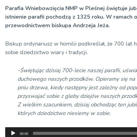
Parafia Wniebowzięcia NMP w Pleśnej świętuje jub
istnienie parafii pochodzą z 1325 roku.
W ramach o
przewodnictwem biskupa Andrzeja Jeża.
Biskup ordynariusz w homilii podkreślał, że 700 lat his
sobie dziedzictwo wiary i tradycji.
-Świętując dzisiaj 700-lecie naszej parafii, uśw
duchowego naszych przodków. Opieramy się na tyc
pniu drzewa, kiedy następny jest zależny od po
przyswajać sobie z gleby dziejów naszych przodkó
Z wielkim szacunkiem, dzisiaj obchodząc ten jubil
których dziedzictwo niesiemy w sobie.
Odtwarzacz
00:00