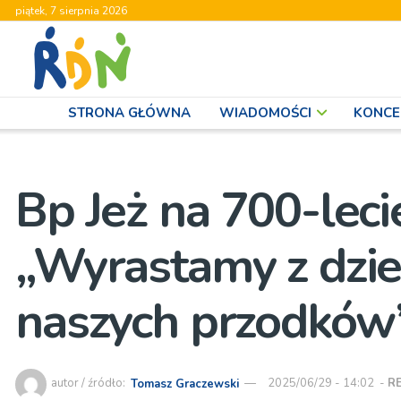
piątek, 7 sierpnia 2026
STRONA GŁÓWNA
WIADOMOŚCI
KONCE
Bp Jeż na 700-lecie
„Wyrastamy z dzie
naszych przodków
autor / źródło:
Tomasz Graczewski
2025/06/29 - 14:02
-
R