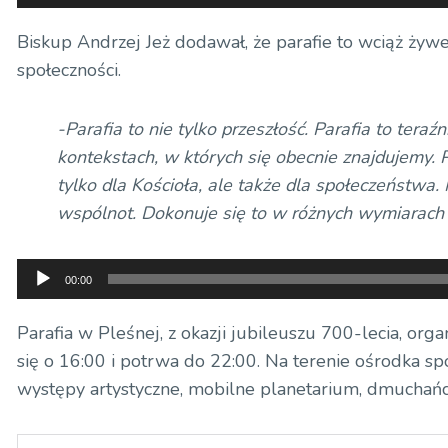
plików
dźwiękowych
Biskup Andrzej Jeż dodawał, że parafie to wciąż żywe
społeczności.
-Parafia to nie tylko przeszłość. Parafia to teraźn
kontekstach, w których się obecnie znajdujemy. 
tylko dla Kościoła, ale także dla społeczeństwa.
wspólnot. Dokonuje się to w różnych wymiarach 
Odtwarzacz
00:00
plików
dźwiękowych
Parafia w Pleśnej, z okazji jubileuszu 700-lecia, orga
się o 16:00 i potrwa do 22:00. Na terenie ośrodka 
występy artystyczne, mobilne planetarium, dmuchańce