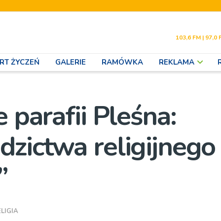
103,6 FM | 97,0 
RT ŻYCZEŃ
GALERIE
RAMÓWKA
REKLAMA
 parafii Pleśna:
dzictwa religijnego
”
ELIGIA