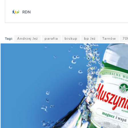
Tagi:
Andrzej Jeż
parafia
biskup
bp Jeż
Tarnów
70