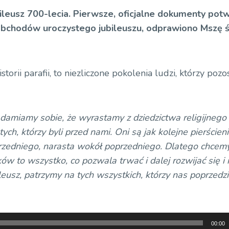
ileusz 700-lecia. Pierwsze, oficjalne dokumenty pot
bchodów uroczystego jubileuszu, odprawiono Mszę 
torii parafii, to niezliczone pokolenia ludzi, którzy pozo
iadamiamy sobie, że wyrastamy z dziedzictwa religijnego 
h, którzy byli przed nami. Oni są jak kolejne pierścien
przedniego, narasta wokół poprzedniego. Dlatego chcem
w to wszystko, co pozwala trwać i dalej rozwijać się i 
eusz, patrzymy na tych wszystkich, którzy nas poprzedzil
00:00