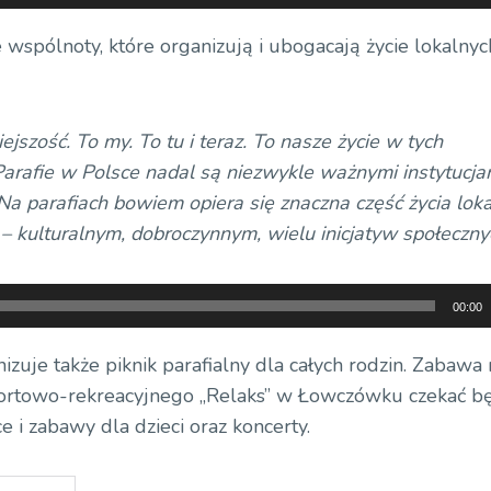
 wspólnoty, które organizują i ubogacają życie lokalnyc
iejszość. To my. To tu i teraz. To nasze życie w tych
Parafie w Polsce nadal są niezwykle ważnymi instytucjam
 Na parafiach bowiem opiera się znaczna część życia lok
– kulturalnym, dobroczynnym, wielu inicjatyw społeczny
00:00
nizuje także piknik parafialny dla całych rodzin. Zabawa
sportowo-rekreacyjnego „Relaks” w Łowczówku czekać b
 i zabawy dla dzieci oraz koncerty.