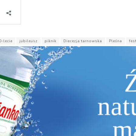
0-lecie
jubileusz
piknik
Diecezja tarnowska
Pleśna
fes