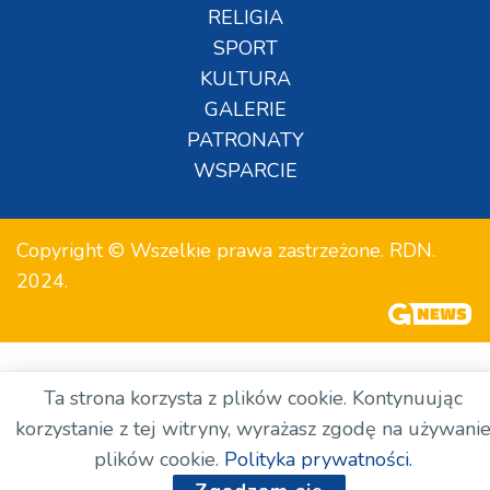
RELIGIA
SPORT
KULTURA
GALERIE
PATRONATY
WSPARCIE
Copyright © Wszelkie prawa zastrzeżone. RDN.
2024.
Ta strona korzysta z plików cookie. Kontynuując
korzystanie z tej witryny, wyrażasz zgodę na używani
plików cookie.
Polityka prywatności.