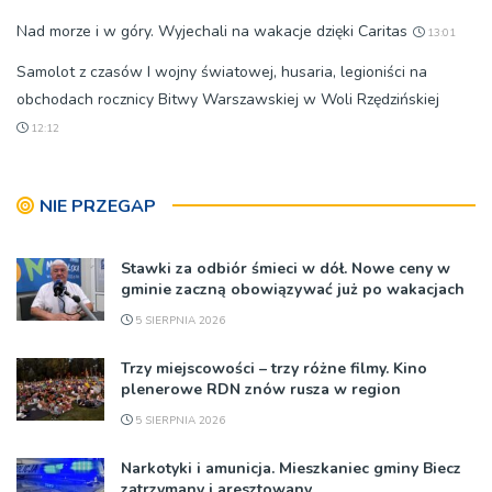
Nad morze i w góry. Wyjechali na wakacje dzięki Caritas
13:01
Samolot z czasów I wojny światowej, husaria, legioniści na
obchodach rocznicy Bitwy Warszawskiej w Woli Rzędzińskiej
12:12
NIE PRZEGAP
Stawki za odbiór śmieci w dół. Nowe ceny w
gminie zaczną obowiązywać już po wakacjach
5 SIERPNIA 2026
Trzy miejscowości – trzy różne filmy. Kino
plenerowe RDN znów rusza w region
5 SIERPNIA 2026
Narkotyki i amunicja. Mieszkaniec gminy Biecz
zatrzymany i aresztowany