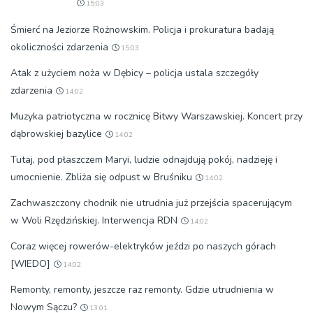
15:03
Śmierć na Jeziorze Rożnowskim. Policja i prokuratura badają
okoliczności zdarzenia
15:03
Atak z użyciem noża w Dębicy – policja ustala szczegóły
zdarzenia
14:02
Muzyka patriotyczna w rocznicę Bitwy Warszawskiej. Koncert przy
dąbrowskiej bazylice
14:02
Tutaj, pod płaszczem Maryi, ludzie odnajdują pokój, nadzieję i
umocnienie. Zbliża się odpust w Bruśniku
14:02
Zachwaszczony chodnik nie utrudnia już przejścia spacerującym
w Woli Rzędzińskiej. Interwencja RDN
14:02
Coraz więcej rowerów-elektryków jeździ po naszych górach
[WIEDO]
14:02
Remonty, remonty, jeszcze raz remonty. Gdzie utrudnienia w
Nowym Sączu?
13:01