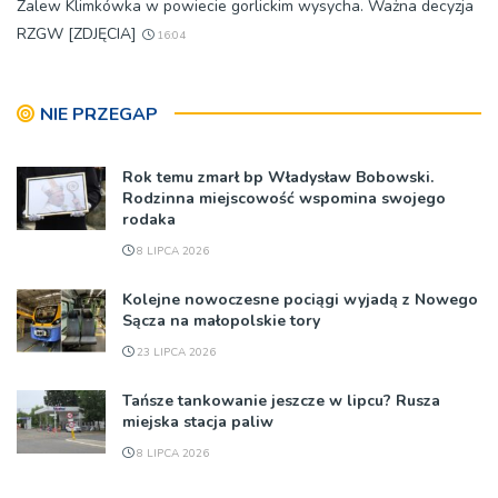
Zalew Klimkówka w powiecie gorlickim wysycha. Ważna decyzja
RZGW [ZDJĘCIA]
16:04
NIE PRZEGAP
Rok temu zmarł bp Władysław Bobowski.
Rodzinna miejscowość wspomina swojego
rodaka
8 LIPCA 2026
Kolejne nowoczesne pociągi wyjadą z Nowego
Sącza na małopolskie tory
23 LIPCA 2026
Tańsze tankowanie jeszcze w lipcu? Rusza
miejska stacja paliw
8 LIPCA 2026