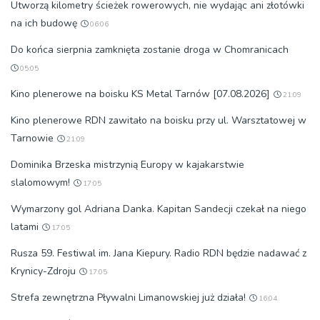
Utworzą kilometry ścieżek rowerowych, nie wydając ani złotówki
na ich budowę
06:06
Do końca sierpnia zamknięta zostanie droga w Chomranicach
05:05
Kino plenerowe na boisku KS Metal Tarnów [07.08.2026]
21:09
Kino plenerowe RDN zawitało na boisku przy ul. Warsztatowej w
Tarnowie
21:09
Dominika Brzeska mistrzynią Europy w kajakarstwie
slalomowym!
17:05
Wymarzony gol Adriana Danka. Kapitan Sandecji czekał na niego
latami
17:05
Rusza 59. Festiwal im. Jana Kiepury. Radio RDN będzie nadawać z
Krynicy-Zdroju
17:05
Strefa zewnętrzna Pływalni Limanowskiej już działa!
16:04