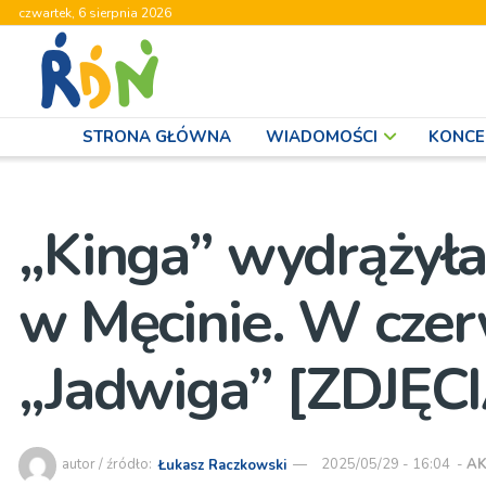
czwartek, 6 sierpnia 2026
STRONA GŁÓWNA
WIADOMOŚCI
KONCE
„Kinga” wydrążyła
w Męcinie. W czer
„Jadwiga” [ZDJĘC
autor / źródło:
Łukasz Raczkowski
2025/05/29 - 16:04
-
AK