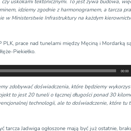
 czy uskokami tektonicznymi. To jest żywa budowa, wię
terminem, idziemy zgodnie z harmonogramem, a tarcza pra
ie w Ministerstwie Infrastruktury na każdym kierownict
KP PLK, prace nad tunelami między Męciną i Mordarką s
łęże-Piekiełko.
00:00
ziemy zdobywać doświadczenia, które będziemy wykorzy
jekt to jest 20 tuneli o łącznej długości ponad 30 kilom
ncjonalnej technologii, ale to doświadczenie, które tu t
ć tarcza Jadwiga ogłoszone mają być już ostatnie, brak