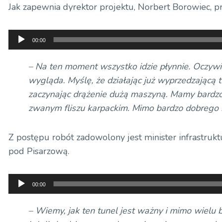
Jak zapewnia dyrektor projektu, Norbert Borowiec, pr
Odtwarzacz
00:00
plików
dźwiękowych
– Na ten moment wszystko idzie płynnie. Oczywi
wygląda. Myślę, że działając już wyprzedzającą 
zaczynając drążenie dużą maszyną. Mamy bardz
zwanym fliszu karpackim. Mimo bardzo dobrego r
Z postępu robót zadowolony jest minister infrastruk
pod Pisarzową.
Odtwarzacz
00:00
plików
dźwiękowych
– Wiemy, jak ten tunel jest ważny i mimo wielu