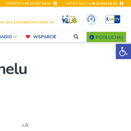
TARNÓW
+48 14 627 50 50
NOWY SĄCZ
+48 18 449 06 00
FM | 101,2 FM | 88,3 FM | 105,1 FM
RADIO
WSPARCIE
POSŁUCHAJ
Ot
nelu
A
A