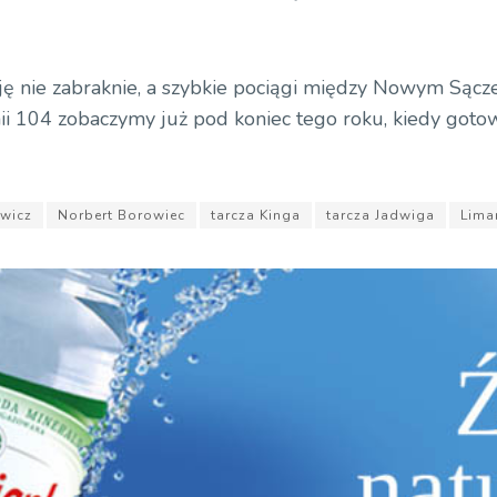
cję nie zabraknie, a szybkie pociągi między Nowym Sącz
i 104 zobaczymy już pod koniec tego roku, kiedy goto
awicz
Norbert Borowiec
tarcza Kinga
tarcza Jadwiga
Lim