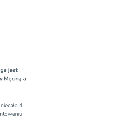
ga jest
y Męciną a
 niecałe 4
ontowaniu