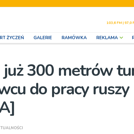
103,6 FM | 97,0 
RT ŻYCZEŃ
GALERIE
RAMÓWKA
REKLAMA
 już 300 metrów tu
wcu do pracy ruszy
IA]
TUALNOŚCI