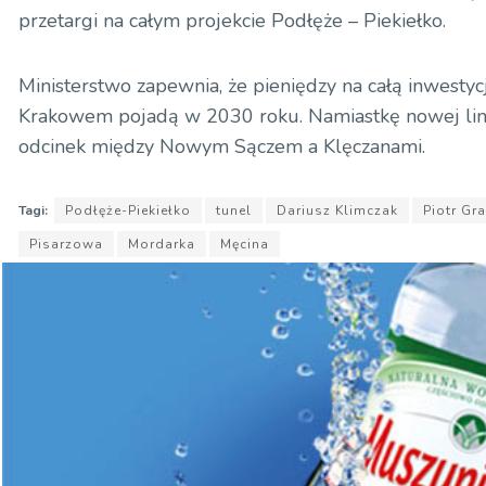
przetargi na całym projekcie Podłęże – Piekiełko.
Ministerstwo zapewnia, że pieniędzy na całą inwesty
Krakowem pojadą w 2030 roku. Namiastkę nowej lini
odcinek między Nowym Sączem a Klęczanami.
Tagi:
Podłęże-Piekiełko
tunel
Dariusz Klimczak
Piotr Gr
Pisarzowa
Mordarka
Męcina