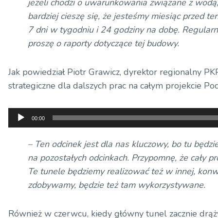
jeżeli chodzi o uwarunkowania związane z wodą,
bardziej cieszę się, że jesteśmy miesiąc przed 
7 dni w tygodniu i 24 godziny na dobę. Regularn
proszę o raporty dotyczące tej budowy.
Jak powiedział Piotr Grawicz, dyrektor regionalny P
strategiczne dla dalszych prac na całym projekcie Pod
Odtwarzacz
00:00
plików
dźwiękowych
– Ten odcinek jest dla nas kluczowy, bo tu będ
na pozostałych odcinkach. Przypomnę, że cały pro
Te tunele będziemy realizować też w innej, konwe
zdobywamy, będzie też tam wykorzystywane.
Również w czerwcu, kiedy główny tunel zacznie drąży