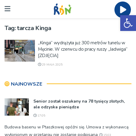
Ot
Tag:
tarcza Kinga
„Kinga” wydrążyła już 300 metrów tunelu w
Męcinie. W czerwcu do pracy ruszy „Jadwiga”
[ZDJĘCIA]
29 MAJA 2025
NAJNOWSZE
Senior został oszukany na 78 tysięcy złotych,
ale odzyska pieniądze
17:05
Budowa basenu w Ptaszkowej opóźni się. Umowa z wykonawcą
wyłonionym w przetargu nie zostanie podpisana
15:03