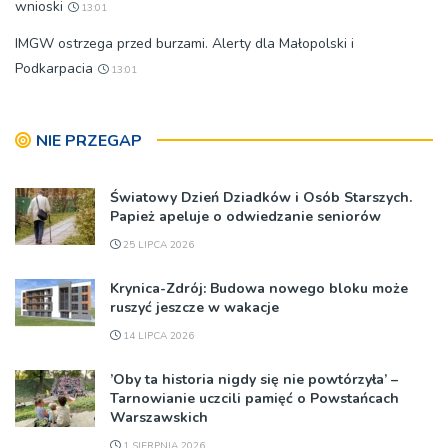
wnioski
13:01
IMGW ostrzega przed burzami. Alerty dla Małopolski i
Podkarpacia
13:01
NIE PRZEGAP
Światowy Dzień Dziadków i Osób Starszych.
Papież apeluje o odwiedzanie seniorów
25 LIPCA 2026
Krynica-Zdrój: Budowa nowego bloku może
ruszyć jeszcze w wakacje
14 LIPCA 2026
’Oby ta historia nigdy się nie powtórzyła’ –
Tarnowianie uczcili pamięć o Powstańcach
Warszawskich
1 SIERPNIA 2026