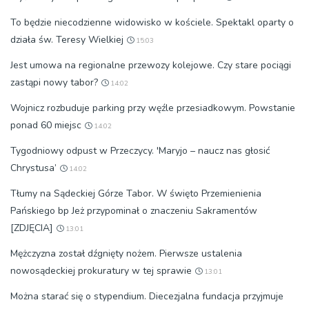
To będzie niecodzienne widowisko w kościele. Spektakl oparty o
działa św. Teresy Wielkiej
15:03
Jest umowa na regionalne przewozy kolejowe. Czy stare pociągi
zastąpi nowy tabor?
14:02
Wojnicz rozbuduje parking przy węźle przesiadkowym. Powstanie
ponad 60 miejsc
14:02
Tygodniowy odpust w Przeczycy. 'Maryjo – naucz nas głosić
Chrystusa’
14:02
Tłumy na Sądeckiej Górze Tabor. W święto Przemienienia
Pańskiego bp Jeż przypominał o znaczeniu Sakramentów
[ZDJĘCIA]
13:01
Mężczyzna został dźgnięty nożem. Pierwsze ustalenia
nowosądeckiej prokuratury w tej sprawie
13:01
Można starać się o stypendium. Diecezjalna fundacja przyjmuje