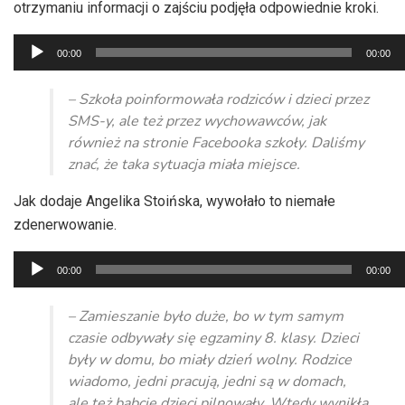
otrzymaniu informacji o zajściu podjęła odpowiednie kroki.
Odtwarzacz
00:00
00:00
plików
dźwiękowych
– Szkoła poinformowała rodziców i dzieci przez
SMS-y, ale też przez wychowawców, jak
również na stronie Facebooka szkoły. Daliśmy
znać, że taka sytuacja miała miejsce.
Jak dodaje Angelika Stoińska, wywołało to niemałe
zdenerwowanie.
Odtwarzacz
00:00
00:00
plików
dźwiękowych
– Zamieszanie było duże, bo w tym samym
czasie odbywały się egzaminy 8. klasy. Dzieci
były w domu, bo miały dzień wolny. Rodzice
wiadomo, jedni pracują, jedni są w domach,
ale też babcie dzieci pilnowały. Wtedy wynikła