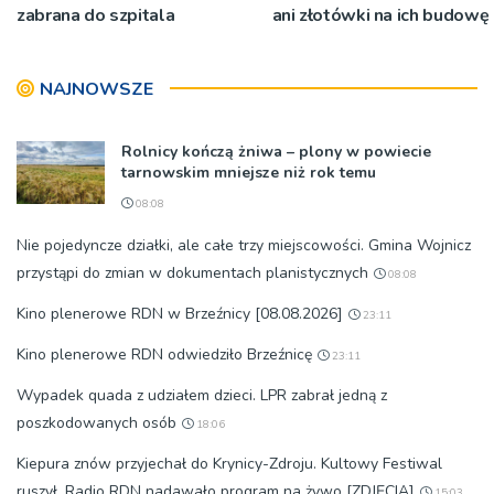
zabrana do szpitala
ani złotówki na ich budowę
NAJNOWSZE
Rolnicy kończą żniwa – plony w powiecie
tarnowskim mniejsze niż rok temu
08:08
Nie pojedyncze działki, ale całe trzy miejscowości. Gmina Wojnicz
przystąpi do zmian w dokumentach planistycznych
08:08
Kino plenerowe RDN w Brzeźnicy [08.08.2026]
23:11
Kino plenerowe RDN odwiedziło Brzeźnicę
23:11
Wypadek quada z udziałem dzieci. LPR zabrał jedną z
poszkodowanych osób
18:06
Kiepura znów przyjechał do Krynicy-Zdroju. Kultowy Festiwal
ruszył. Radio RDN nadawało program na żywo [ZDJĘCIA]
15:03