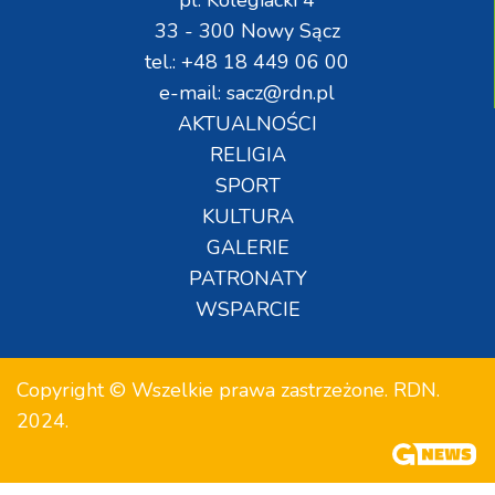
33 - 300 Nowy Sącz
tel.: +48 18 449 06 00
e-mail: sacz@rdn.pl
AKTUALNOŚCI
RELIGIA
SPORT
KULTURA
GALERIE
PATRONATY
WSPARCIE
Copyright © Wszelkie prawa zastrzeżone. RDN.
2024.