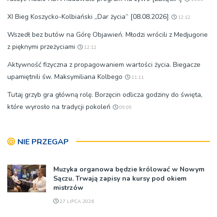
XI Bieg Koszycko-Kolbiański „Dar życia” [08.08.2026]
12:12
Wszedł bez butów na Górę Objawień. Młodzi wrócili z Medjugorie
z pięknymi przeżyciami
12:12
Aktywność fizyczna z propagowaniem wartości życia. Biegacze
upamiętnili św. Maksymiliana Kolbego
11:11
Tutaj grzyb gra główną rolę. Borzęcin odlicza godziny do święta,
które wyrosło na tradycji pokoleń
09:09
NIE PRZEGAP
Muzyka organowa będzie królować w Nowym
Sączu. Trwają zapisy na kursy pod okiem
mistrzów
27 LIPCA 2026