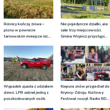
Rolnicy kończą żniwa –
Nie pojedyncze działki, ale
plony w powiecie
całe trzy miejscowości.
tarnowskim mniejsze niż
Gmina Wojnicz przystąpi
rok temu
do zmian w dokumentach
planistycznych
Wypadek quada z udziałem
Kiepura znów przyjechał do
dzieci. LPR zabrał jedną z
Krynicy-Zdroju. Kultowy
poszkodowanych osób
Festiwal ruszył. Radio RDN
nadawało program na