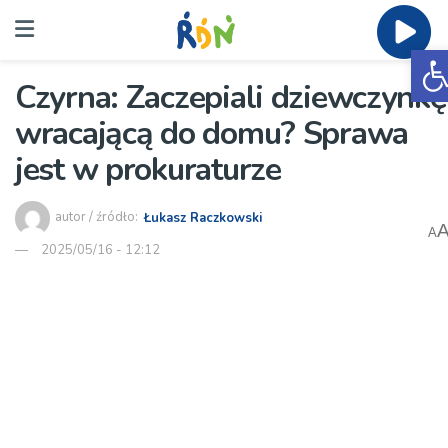
O
Czyrna: Zaczepiali dziewczynkę
wracającą do domu? Sprawa
jest w prokuraturze
autor / źródło:
Łukasz Raczkowski
A
2025/05/16 - 12:12