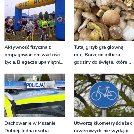
żywo [ZDJĘCIA]
Aktywność fizyczna z
Tutaj grzyb gra główną
propagowaniem wartości
rolę. Borzęcin odlicza
życia. Biegacze upamiętnili
godziny do święta, które
św. Maksymiliana Kolbego
wyrosło na tradycji
pokoleń
Dachowanie w Mszanie
Utworzą kilometry ścieżek
Dolnej. Jedna osoba
rowerowych, nie wydając