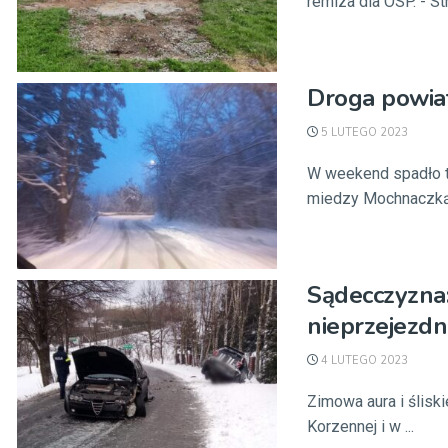
remiza dla OSP. - Str
Droga powia
5 LUTEGO 2023
W weekend spadło tu
miedzy Mochnaczką 
Sądecczyzna:
nieprzejezdn
4 LUTEGO 2023
Zimowa aura i ślisk
Korzennej i w ...