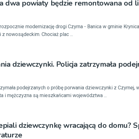
ca dwa powiaty będzie remontowana od l
ozpocznie modernizację drogi Czyrna - Banica w gminie Krynica-
i z nowosądeckim. Chociaż plac ...
ia dziewczynki. Policja zatrzymała pode
rzymała podejrzanych o próbę porwania dziewczynki z Czyrnej, 
eta i mężczyzna są mieszkańcami województwa ...
epiali dziewczynkę wracającą do domu? 
raturze