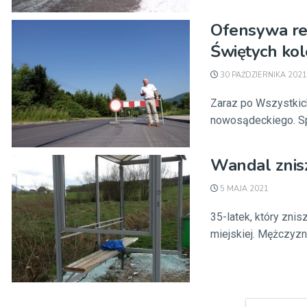
Ofensywa re
Świętych kol
30 PAŹDZIERNIKA 2021
Zaraz po Wszystkich
nowosądeckiego. Spra
Wandal znisz
5 MAJA 2021
35-latek, który znis
miejskiej. Mężczyzn