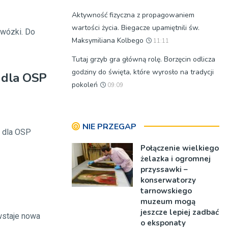
Aktywność fizyczna z propagowaniem
wartości życia. Biegacze upamiętnili św.
dwózki. Do
Maksymiliana Kolbego
11:11
Tutaj grzyb gra główną rolę. Borzęcin odlicza
godziny do święta, które wyrosło na tradycji
ę dla OSP
pokoleń
09:09
NIE PRZEGAP
y dla OSP
Połączenie wielkiego
żelazka i ogromnej
przyssawki –
konserwatorzy
tarnowskiego
muzeum mogą
jeszcze lepiej zadbać
wstaje nowa
o eksponaty