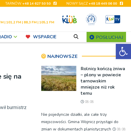
TARNÓW
+48 14 627 50 50
NOWY SĄCZ
+48 18 449 06 00
FM | 101,2 FM | 88,3 FM | 105,1 FM
RADIO
WSPARCIE
POSŁUCHAJ
Ot
NAJNOWSZE
Rolnicy kończą żniwa
 się na
– plony w powiecie
tarnowskim
mniejsze niż rok
temu
08:08
ówił burmistrz
Nie pojedyncze działki, ale całe trzy
miejscowości. Gmina Wojnicz przystąpi do
zmian w dokumentach planistycznych
08:08