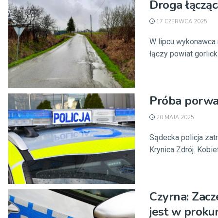
Droga łączą
17 CZERWCA 2025
W lipcu wykonawca r
łączy powiat gorlick
Próba porwan
20 MAJA 2025
Sądecka policja zat
Krynica Zdrój. Kobi
Czyrna: Zacz
jest w proku