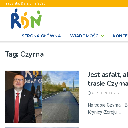
niedziela, 9 sierpnia 2026
STRONA GŁÓWNA
WIADOMOŚCI
KONCE
Tag:
Czyrna
Jest asfalt, 
trasie Czyr
4 LISTOPADA 2025
Na trasie Czyrna - B
Krynicy-Zdroju, ...