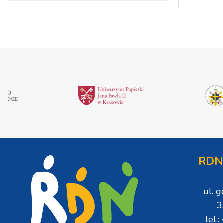
RDN
ul. 
3
tel.