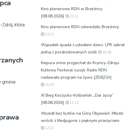
ipca
Kino plenerowe RDN w Brzeźnicy
[08.08.2026]
23:11
Zdrój, która
Kino plenerowe RDN odwiedziło Brzeźnicę
23:11
Wypadek quada z udziałem dzieci. LPR zabrał
jedną z poszkodowanych osób
18:06
jrzanych
Kiepura znów przyjechał do Krynicy-Zdroju.
Kultowy Festiwal ruszył. Radio RDN
nadawało program na żywo [ZDJĘCIA]
w gminie
15:03
XI Bieg Koszycko-Kolbiański „Dar życia”
[08.08.2026]
12:12
Wszedł bez butów na Górę Objawień. Młodzi
Sprawa
wrócili z Medjugorie z pięknymi przeżyciami
12:12