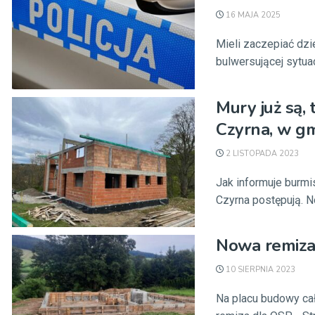
16 MAJA 2025
Mieli zaczepiać dz
bulwersującej sytuac
Mury już są,
Czyrna, w gm
2 LISTOPADA 2023
Jak informuje burmi
Czyrna postępują. N
Nowa remiza
10 SIERPNIA 2023
Na placu budowy cał