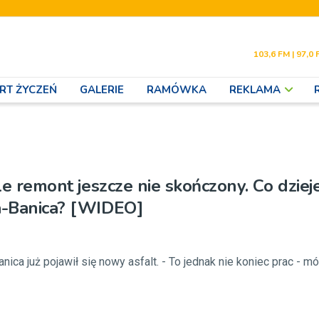
103,6 FM | 97,0 
RT ŻYCZEŃ
GALERIE
RAMÓWKA
REKLAMA
ale remont jeszcze nie skończony. Co dzieje
na-Banica? [WIDEO]
anica już pojawił się nowy asfalt. - To jednak nie koniec prac - m