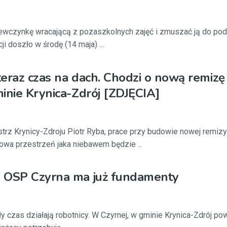
iewczynkę wracającą z pozaszkolnych zajęć i zmuszać ją do po
ji doszło w środę (14 maja) ...
 teraz czas na dach. Chodzi o nową remiz
inie Krynica-Zdrój [ZDJĘCIA]
strz Krynicy-Zdroju Piotr Ryba, prace przy budowie nowej remiz
owa przestrzeń jaka niebawem będzie ...
 OSP Czyrna ma już fundamenty
y czas działają robotnicy. W Czyrnej, w gminie Krynica-Zdrój po