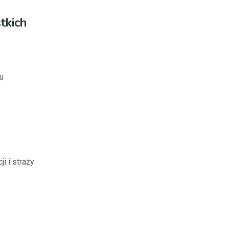
tkich
u
i i straży