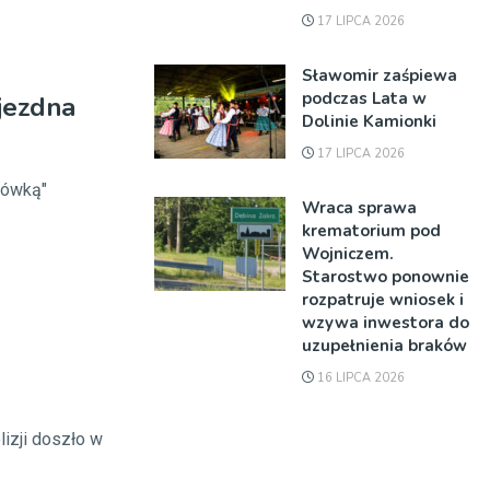
17 LIPCA 2026
Sławomir zaśpiewa
podczas Lata w
jezdna
Dolinie Kamionki
17 LIPCA 2026
tówką"
Wraca sprawa
krematorium pod
Wojniczem.
Starostwo ponownie
rozpatruje wniosek i
wzywa inwestora do
uzupełnienia braków
16 LIPCA 2026
lizji doszło w