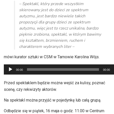
– Spektakl, który przede wszystkim
skierowany jest do dzieci ze spektrum
autyzmu, jest bardzo niewiele takich
propozycji dla grupy dzieci ze spektrum
autyzmu, więc jest to rzecz unikalna, bardzo
pięknie zrobiona, spektakl, w którym bawimy
się kształtem, brzmieniem, ruchem i
charakterem wybranych liter –
mówi kurator sztuki w CSM w Tarnowie Karolina Wójs.
Odtwarzacz
00:00
00:00
plików
dźwiękowych
Przed spektaklem będzie można wejść za kulisy, poznać
scenę, czy rekwizyty aktorów.
Na spektakl można przyjść w pojedynkę lub całą grupą.
Odbędzie się w piątek, 16 maja o godz. 11.00 w Centrum