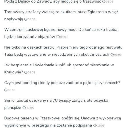
Pójdą z Dębicy do Zawady, aby modlić się o trzeźwość
09:09
Tarnowscy strażacy walczą ze skutkami burz. Zgłoszenia wciąż
napływają
09:09
W centrum Laskowej będzie nowy most. Do końca roku trzeba
będzie korzystać z objazdów
09:09
Nie tylko na deskach teatru. Prapremiery tegorocznego festiwalu
Talia będą wystawiane w niecodziennych okolicznościach
08:08
Jak bezpiecznie i świadomie kupić lub sprzedać mieszkanie w
Krakowie?
08:08
Czym jest bonding i kiedy pomoże zadbać o piękniejszy uśmiech?
08:08
Senior został oszukany na 78 tysięcy złotych, ale odzyska
pieniądze
17:05
Budowa basenu w Ptaszkowej opóźni się. Umowa z wykonawcą
wyłonionym w przetargu nie zostanie podpisana
15:03