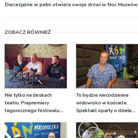
Diecezjalne w pełni otwiera swoje drzwi w Noc Muzeów
ZOBACZ RÓWNIEŻ
Nie tylko na deskach
To będzie niecodzienne
teatru. Prapremiery
widowisko w kościele.
tegorocznego festiwalu
Spektakl oparty o dzieła
Talia będą wystawiane w
św. Teresy Wielkiej
niecodziennych
okolicznościach