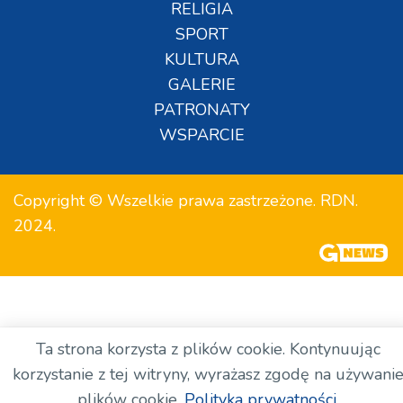
RELIGIA
SPORT
KULTURA
GALERIE
PATRONATY
WSPARCIE
Copyright © Wszelkie prawa zastrzeżone. RDN.
2024.
Ta strona korzysta z plików cookie. Kontynuując
korzystanie z tej witryny, wyrażasz zgodę na używani
plików cookie.
Polityka prywatności.