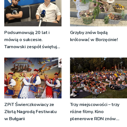
Podsumowują 20 lat i
Grzyby znów będą
mówią o sukcesie.
królować w Borzęcinie!
Tarnowski zespół świętuje
jubileusz i zaprasza na
koncert
ZPiT Świerczkowiacy ze
Trzy miejscowości – trzy
Złotą Nagrodą Festiwalu
różne filmy. Kino
w Bułgarii
plenerowe RDN znów
rusza w region