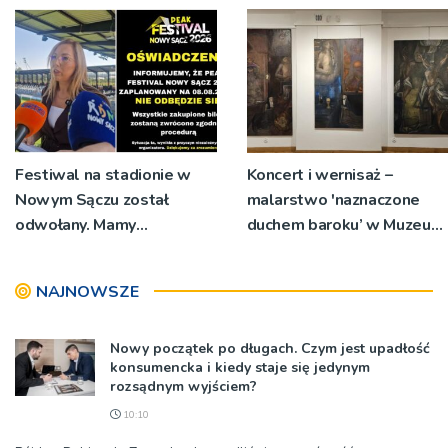
Festiwal na stadionie w
Koncert i wernisaż –
Nowym Sączu został
malarstwo 'naznaczone
odwołany. Mamy
duchem baroku’ w Muzeum
oświadczenia
Diecezjalnym
organizatorów i spółki NIK
NAJNOWSZE
Nowy początek po długach. Czym jest upadłość
konsumencka i kiedy staje się jedynym
rozsądnym wyjściem?
10:10