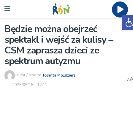
O
Będzie można obejrzeć
spektakl i wejść za kulisy –
CSM zaprasza dzieci ze
spektrum autyzmu
autor / źródło:
Jolanta Moździerz
A
2025/05/15 - 12:12