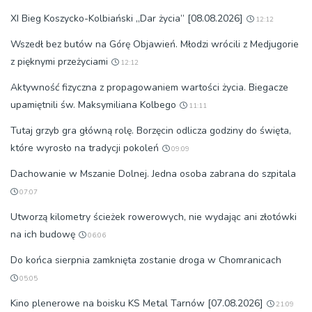
XI Bieg Koszycko-Kolbiański „Dar życia” [08.08.2026]
12:12
Wszedł bez butów na Górę Objawień. Młodzi wrócili z Medjugorie
z pięknymi przeżyciami
12:12
Aktywność fizyczna z propagowaniem wartości życia. Biegacze
upamiętnili św. Maksymiliana Kolbego
11:11
Tutaj grzyb gra główną rolę. Borzęcin odlicza godziny do święta,
które wyrosło na tradycji pokoleń
09:09
Dachowanie w Mszanie Dolnej. Jedna osoba zabrana do szpitala
07:07
Utworzą kilometry ścieżek rowerowych, nie wydając ani złotówki
na ich budowę
06:06
Do końca sierpnia zamknięta zostanie droga w Chomranicach
05:05
Kino plenerowe na boisku KS Metal Tarnów [07.08.2026]
21:09