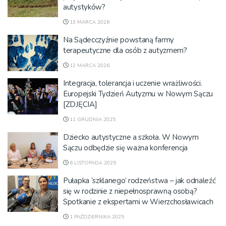
autystyków?
13 MARCA 2026
Na Sądecczyźnie powstaną farmy
terapeutyczne dla osób z autyzmem?
12 MARCA 2026
Integracja, tolerancja i uczenie wrażliwości.
Europejski Tydzień Autyzmu w Nowym Sączu
[ZDJĘCIA]
11 GRUDNIA 2025
Dziecko autystyczne a szkoła. W Nowym
Sączu odbędzie się ważna konferencja
6 LISTOPADA 2025
Pułapka ‘szklanego’ rodzeństwa – jak odnaleźć
się w rodzinie z niepełnosprawną osobą?
Spotkanie z ekspertami w Wierzchosławicach
1 PAŹDZIERNIKA 2025