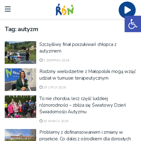
Ot
Tag:
autyzm
Szczęśliwy finał poszukiwań chłopca z
autyzmem
2 SIERPNIA 2026
Rodziny wielodzietne z Małopolski mogą wziąć
udział w turnusie terapeutycznym
29 LIPCA 2026
To nie choroba, lecz część ludzkiej
różnorodności – zbliża się Światowy Dzień
Świadomości Autyzmu
30 MARCA 2026
Problemy z dofinansowaniem i zmiany w
projekcie. Co dalej z ośrodkiem dla dorosłych