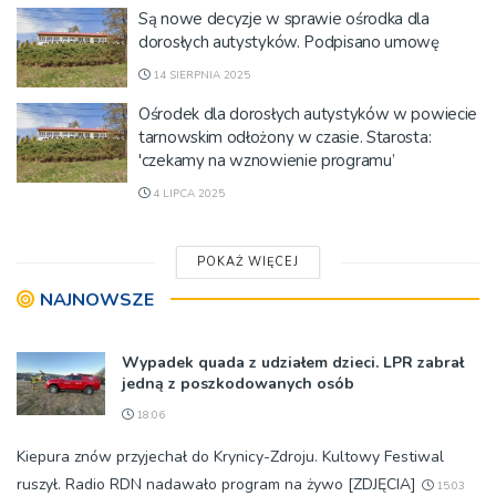
Są nowe decyzje w sprawie ośrodka dla
dorosłych autystyków. Podpisano umowę
14 SIERPNIA 2025
Ośrodek dla dorosłych autystyków w powiecie
tarnowskim odłożony w czasie. Starosta:
'czekamy na wznowienie programu’
4 LIPCA 2025
POKAŻ WIĘCEJ
NAJNOWSZE
Wypadek quada z udziałem dzieci. LPR zabrał
jedną z poszkodowanych osób
18:06
Kiepura znów przyjechał do Krynicy-Zdroju. Kultowy Festiwal
ruszył. Radio RDN nadawało program na żywo [ZDJĘCIA]
15:03