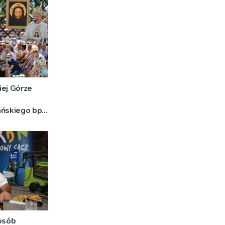
iej Górze
ańskiego bp
o znaczeniu
DJĘCIA]
 osób