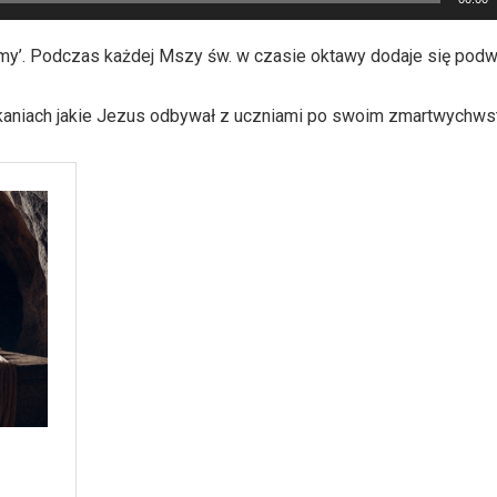
smy’. Podczas każdej Mszy św. w czasie oktawy dodaje się podwó
kaniach jakie Jezus odbywał z uczniami po swoim zmartwychwst