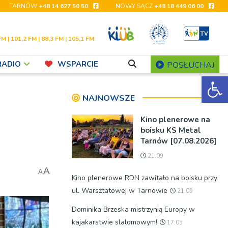
TARNÓW
+48 14 627 50 50
NOWY SĄCZ
+48 18 449 06 00
FM | 101,2 FM | 88,3 FM | 105,1 FM
RADIO
WSPARCIE
POSŁUCHAJ
Ot
NAJNOWSZE
Kino plenerowe na
boisku KS Metal
Tarnów [07.08.2026]
21:09
A
A
Kino plenerowe RDN zawitało na boisku przy
ul. Warsztatowej w Tarnowie
21:09
Dominika Brzeska mistrzynią Europy w
kajakarstwie slalomowym!
17:05