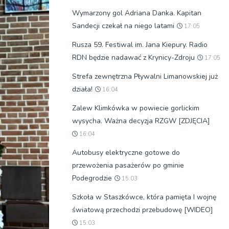
Wymarzony gol Adriana Danka. Kapitan
Sandecji czekał na niego latami
17:05
Rusza 59. Festiwal im. Jana Kiepury. Radio
RDN będzie nadawać z Krynicy-Zdroju
17:05
Strefa zewnętrzna Pływalni Limanowskiej już
działa!
16:04
Zalew Klimkówka w powiecie gorlickim
wysycha. Ważna decyzja RZGW [ZDJĘCIA]
16:04
Autobusy elektryczne gotowe do
przewożenia pasażerów po gminie
Podegrodzie
15:03
Szkoła w Staszkówce, która pamięta I wojnę
światową przechodzi przebudowę [WIDEO]
15:03