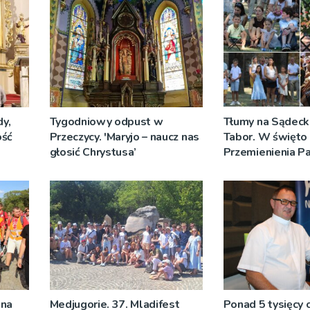
y,
Tygodniowy odpust w
Tłumy na Sądeck
ość
Przeczycy. 'Maryjo – naucz nas
Tabor. W święto
głosić Chrystusa’
Przemienienia P
Jeż przypominał 
Sakramentów [Z
 na
Medjugorie. 37. Mladifest
Ponad 5 tysięcy