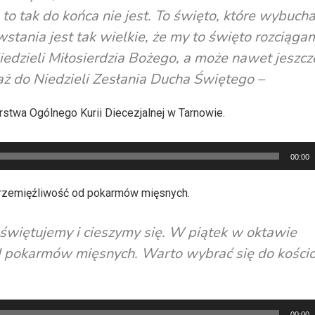
 to tak do końca nie jest. To święto, które wybuch
tania jest tak wielkie, że my to święto rozciąga
edzieli Miłosierdzia Bożego, a może nawet jeszcz
 aż do Niedzieli Zesłania Ducha Świętego –
stwa Ogólnego Kurii Diecezjalnej w Tarnowie.
00:00
rzemięźliwość od pokarmów mięsnych.
o świętujemy i cieszymy się. W piątek w oktawie
d pokarmów mięsnych. Warto wybrać się do kościo
00:00