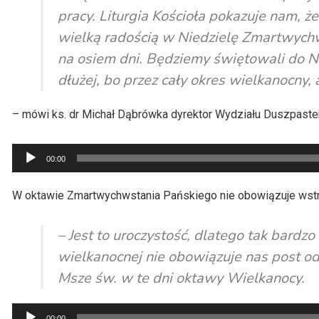
pracy. Liturgia Kościoła pokazuje nam, że
wielką radością w Niedzielę Zmartwychws
na osiem dni. Będziemy świętowali do Ni
dłużej, bo przez cały okres wielkanocny,
– mówi ks. dr Michał Dąbrówka dyrektor Wydziału Duszpaster
Odtwarzacz
00:00
plików
dźwiękowych
W oktawie Zmartwychwstania Pańskiego nie obowiązuje wst
– Jest to uroczystość, dlatego tak bardz
wielkanocnej nie obowiązuje nas post o
Msze św. w te dni oktawy Wielkanocy.
Odtwarzacz
00:00