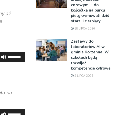
zdrowym’ – do
a
kościółka na burku
my aż
pielgrzymowali dziś
e
starsi i cierpiący
18 LIPCA 2026
Zestawy do
laboratoriów AI w
gminie Korzenna. W
Używaj
szkołach będą
strzałek
rozwijać
kompetencje cyfrowe
do
góry
9 LIPCA 2026
oraz
do
ła na
dołu
aby
zwiększyć
Używaj
lub