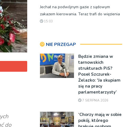
Jechał na podwójnym gazie z sądowym
zakazem kierowania. Teraz trafi do więzienia
15:03
NIE PRZEGAP
Będzie zmiana w
tarnowskich
strukturach PiS?
Poseł Szczurek-
Żelazko: 'Ja skupiam
się na pracy
parlamentarzysty’
7 SIERPNIA 2026
‘Chorzy mają w sobie
tych
pokój, którego
ać do
brakuje osobom