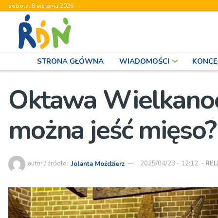
sobota, 8 sierpnia 2026
STRONA GŁÓWNA
WIADOMOŚCI
KONCE
Oktawa Wielkanoc
można jeść mięso?
autor / źródło:
Jolanta Moździerz
2025/04/23 - 12:12
-
REL