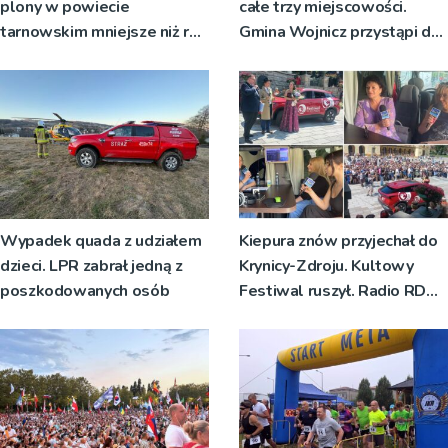
plony w powiecie
całe trzy miejscowości.
tarnowskim mniejsze niż rok
Gmina Wojnicz przystąpi do
temu
zmian w dokumentach
planistycznych
Wypadek quada z udziałem
Kiepura znów przyjechał do
dzieci. LPR zabrał jedną z
Krynicy-Zdroju. Kultowy
poszkodowanych osób
Festiwal ruszył. Radio RDN
nadawało program na żywo
[ZDJĘCIA]