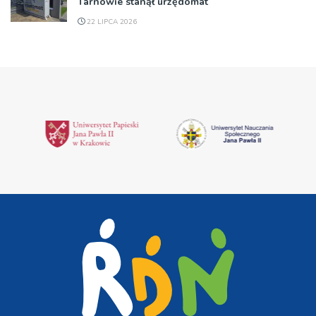
Tarnowie stanął urzędomat
22 LIPCA 2026