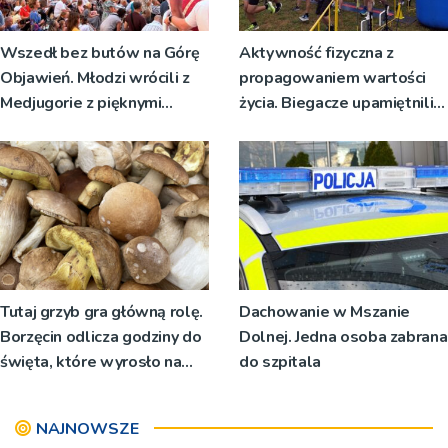
Wszedł bez butów na Górę
Aktywność fizyczna z
Objawień. Młodzi wrócili z
propagowaniem wartości
Medjugorie z pięknymi
życia. Biegacze upamiętnili
przeżyciami
św. Maksymiliana Kolbego
Tutaj grzyb gra główną rolę.
Dachowanie w Mszanie
Borzęcin odlicza godziny do
Dolnej. Jedna osoba zabrana
święta, które wyrosło na
do szpitala
tradycji pokoleń
NAJNOWSZE