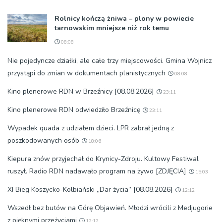
Rolnicy kończą żniwa – plony w powiecie
tarnowskim mniejsze niż rok temu
08:08
Nie pojedyncze działki, ale całe trzy miejscowości. Gmina Wojnicz
przystąpi do zmian w dokumentach planistycznych
08:08
Kino plenerowe RDN w Brzeźnicy [08.08.2026]
23:11
Kino plenerowe RDN odwiedziło Brzeźnicę
23:11
Wypadek quada z udziałem dzieci. LPR zabrał jedną z
poszkodowanych osób
18:06
Kiepura znów przyjechał do Krynicy-Zdroju. Kultowy Festiwal
ruszył. Radio RDN nadawało program na żywo [ZDJĘCIA]
15:03
XI Bieg Koszycko-Kolbiański „Dar życia” [08.08.2026]
12:12
Wszedł bez butów na Górę Objawień. Młodzi wrócili z Medjugorie
z pięknymi przeżyciami
12:12