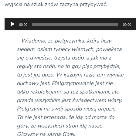
wyjścia na szlak znów zaczyna przybywać.
Odtwarzacz
00:00
00:00
plików
dźwiękowych
– Wiadomo, że pielgrzymka, która liczy
siedem, osiem tysięcy wiernych, powiększa
się o dwieście, trzysta osób, a jak ma z
reguły sto osób, no to gdy pięć przybędzie,
to jest już dużo. W każdym razie ten wymiar
duchowy jest. Pielgrzymowanie jest nie
tylko rekolekcjami, są też spotkaniami, ale
przede wszystkim jest świadectwem wiary.
Pielgrzymi na swój sposób niosą orędzie.
To nie jest przesada, że idą od morza do
góry, ze wszystkich stron idą nasze
Ojczyzny na Jasną Gór
ę.