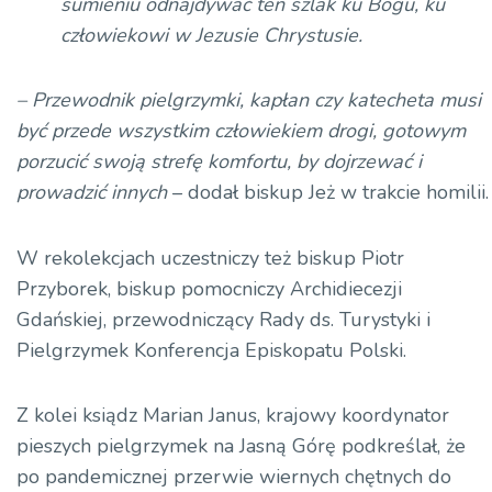
sumieniu odnajdywać ten szlak ku Bogu, ku
człowiekowi w Jezusie Chrystusie.
– Przewodnik pielgrzymki, kapłan czy katecheta musi
być przede wszystkim człowiekiem drogi, gotowym
porzucić swoją strefę komfortu, by dojrzewać i
prowadzić
innych
– dodał
biskup Jeż w trakcie homilii.
W rekolekcjach uczestniczy też biskup Piotr
Przyborek
, biskup pomocniczy Archidiecezji
Gdańskiej, przewodniczący Rady ds. Turystyki i
Pielgrzymek Konferencja Episkopatu Polski.
Z kolei ksiądz Marian Janus, krajowy koordynator
pieszych pielgrzymek na Jasną Górę podkreślał, że
po pandemicznej przerwie wiernych chętnych do