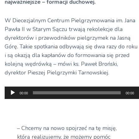
najważniejsze – formacji
duchowej.
W Diecezjalnym Centrum Pielgrzymowania im. Jana
Pawła II w Starym Sączu trwają rekolekcje dla
dyrektorów i przewodników pielgrzymek na Jasną
Górę. Takie spotkania odbywają się dwa razy do roku
i są okazją dla kapłanów do formowania się przed
kolejną wędrówką – mówi ks. Paweł Broński,
dyrektor Pieszej Pielgrzymki Tarnowskiej.
Odtwarzacz
00:00
00:00
plików
dźwiękowych
– Chcemy na nowo spojrzeć na tę misję,
którą realizujemy, że możemy pomóc