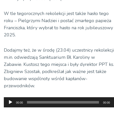
W tle tegorocznych rekolekcji jest także hasło tego
roku – Pielgrzymi
Nadziei i postać zmarłego papieża
Franciszka, który wybrał to hasło na rok jubileuszowy
2025.
Dodajmy też, że w środę (23.04) uczestnicy rekolekcji
m.in. odwiedzają Sanktuarium Bł. Karoliny w
Zabawie. Kustosz tego miejsca i były dyrektor
PPT
ks.
Zbigniew Szostak,
podkreślał jak ważne jest także
budowanie wspólnoty wśród kapłanów-
przewodników.
Odtwarzacz
00:00
00:00
plików