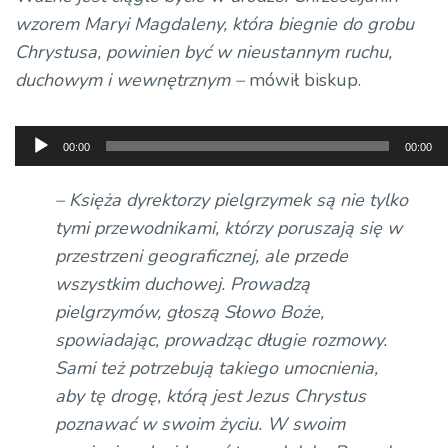
wzorem Maryi Magdaleny, która biegnie do grobu
Chrystusa, powinien być w nieustannym ruchu,
duchowym i wewnętrznym –
mówił biskup.
Odtwarzacz
00:00
00:00
plików
dźwiękowych
– Księża dyrektorzy pielgrzymek są nie tylko
tymi przewodnikami, którzy poruszają się w
przestrzeni geograficznej, ale przede
wszystkim duchowej. Prowadzą
pielgrzymów, głoszą Słowo Boże,
spowiadając, prowadząc długie rozmowy.
Sami też potrzebują takiego umocnienia,
aby tę drogę, którą jest Jezus Chrystus
poznawać w swoim życiu. W swoim