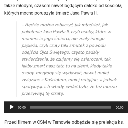
także młodym, czasem nawet będącym daleko od kościoła,
których mocno poruszyła śmierć Jana Pawła II.
– Będzie można zobaczyć, jak młodzież, jak
pokolenie Jana Pawła II, czyli osoby, które w
momencie jego śmierci, nie znały innego
papieża, czyli czuły taki smutek z powodu
odejścia Ojca Świętego, często padały
stwierdzenia, że czujemy się osieroceni, tak,
jakby zmarł nasz tato tu na ziemi, kiedy takie
osoby, mogłoby się wydawać, nawet mniej
związane z Kościołem, mniej religijne, a jednak
spotykając ich wtedy, widać było, że też mocno
przeżywają tę stratę.
Odtwarzacz
00:00
00:00
plików
dźwiękowych
Przed filmem w CSM w Tarnowie odbędzie się prelekcja ks.