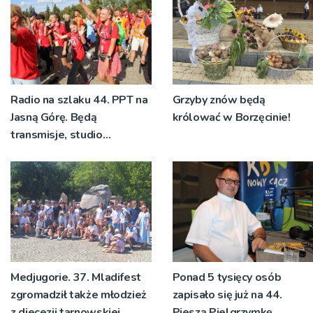
Radio na szlaku 44. PPT na
Grzyby znów będą
Jasną Górę. Będą
królować w Borzęcinie!
transmisje, studio
pielgrzymkowe,
pozdrowienia
Medjugorie. 37. Mladifest
Ponad 5 tysięcy osób
zgromadził także młodzież
zapisało się już na 44.
z diecezji tarnowskiej
Pieszą Pielgrzymkę