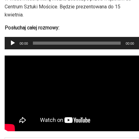
Centrum Sztuki Mościce. Będzie prezentowana do 15
kwietnia.
Posłuchaj całej rozmowy:
Odtwarzacz
00:00
00:00
plików
dźwiękowych