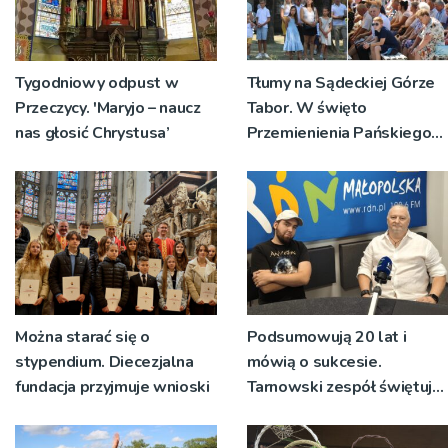
Tygodniowy odpust w
Tłumy na Sądeckiej Górze
Przeczycy. 'Maryjo – naucz
Tabor. W święto
nas głosić Chrystusa’
Przemienienia Pańskiego
bp Jeż przypominał o
znaczeniu Sakramentów
[ZDJĘCIA]
Można starać się o
Podsumowują 20 lat i
stypendium. Diecezjalna
mówią o sukcesie.
fundacja przyjmuje wnioski
Tarnowski zespół świętuje
jubileusz i zaprasza na
koncert