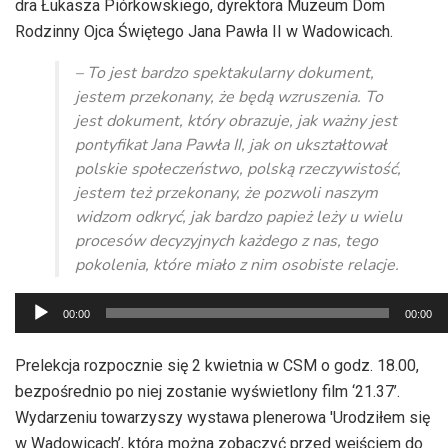
dra Łukasza Piórkowskiego, dyrektora Muzeum Dom
Rodzinny Ojca Świętego Jana Pawła II w Wadowicach.
– To jest bardzo spektakularny dokument,
jestem przekonany, że będą wzruszenia. To
jest dokument, który obrazuje, jak ważny jest
pontyfikat Jana Pawła II, jak on ukształtował
polskie społeczeństwo, polską rzeczywistość,
jestem też przekonany, że pozwoli naszym
widzom odkryć, jak bardzo papież leży u wielu
procesów decyzyjnych każdego z nas, tego
pokolenia, które miało z nim osobiste relacje.
Odtwarzacz
00:00
00:00
plików
dźwiękowych
Prelekcja rozpocznie się 2 kwietnia w CSM o godz. 18.00,
bezpośrednio po niej zostanie wyświetlony film ‘21.37’.
Wydarzeniu towarzyszy wystawa plenerowa 'Urodziłem się
w Wadowicach’, którą można zobaczyć przed wejściem do