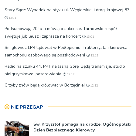
Stary Sącz: Wypadek na styku ul. Węgierskiej i drogi krajowej 87
13:01
Podsumowują 20 lat i mówią o sukcesie. Tarnowski zespół
świętuje jubileusz i zaprasza na koncert
13:01
Śmigłowiec LPR lądował w Podłopieniu. Traktorzysta i kierowca
samochodu osobowego są poszkodowani
12:12
Radio na szlaku 44. PPT na Jasną Górę. Będą transmisje, studio
pielgrzymkowe, pozdrowienia
12:12
Grzyby znów będą królować w Borzęcinie!
12:12
NIE PRZEGAP
Św. Krzysztof pomaga na drodze. Ogólnopolski
Dzień Bezpiecznego Kierowcy