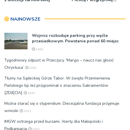
Tarnowską [WIDEO]
NAJNOWSZE
Wojnicz rozbuduje parking przy węźle
przesiadkowym. Powstanie ponad 60 miejsc
14:02
Tygodniowy odpust w Przeczycy. 'Maryjo – naucz nas głosić
Chrystusa’
14:02
Tłumy na Sądeckiej Górze Tabor. W święto Przemienienia
Pańskiego bp Jeż przypominał o znaczeniu Sakramentów
[ZDJĘCIA]
13:01
Można starać się o stypendium. Diecezjalna fundacja przyjmuje
wnioski
13:01
IMGW ostrzega przed burzami. Alerty dla Małopolski i
Podkarpacia
13:01