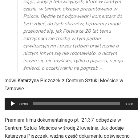
zdjęć, audycji telewizyjnych, które w tamtym
czasie, w tamtym okresie prezentowano w
Polsce. Będzie też odpowiedni komentarz do
tych zdjęć, do tych obrazów, będziemy mogli
przekonać się, jak Polska te 20 lat temu
zatrzymała się trochę w tym pędzie
cywilizacyjnym i przez tydzień praktycznie o
niczym innym się nie rozmawiało, o niczym
innym się nie myślało, tylko o papieżu, o jego
śmierci, o oczekiwaniu na pogrzeb –
mówi Katarzyna Piszczek z Centrum Sztuki Mościce w
Tarnowie.
Odtwarzacz
00:00
00:00
plików
dźwiękowych
Premiera filmu dokumentalnego pt. ‘21:37’ odbędzie w
Centrum Sztuki Mościce w środę 2 kwietnia. Jak dodaje
Katarzyna Piszczek, ważną część dokumentu poświęcono