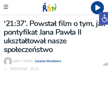
O
‘21:37’. Powstał film o tym, jak
pontyfikat Jana Pawła II
ukształtował nasze
społeczeństwo
autor / źródło:
Jolanta Moździerz
A
2025/03/28 - 10:10