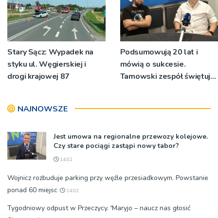
Stary Sącz: Wypadek na
Podsumowują 20 lat i
styku ul. Węgierskiej i
mówią o sukcesie.
drogi krajowej 87
Tarnowski zespół świętuje
jubileusz i zaprasza na
koncert
NAJNOWSZE
Jest umowa na regionalne przewozy kolejowe.
Czy stare pociągi zastąpi nowy tabor?
14:02
Wojnicz rozbuduje parking przy węźle przesiadkowym. Powstanie
ponad 60 miejsc
14:02
Tygodniowy odpust w Przeczycy. 'Maryjo – naucz nas głosić