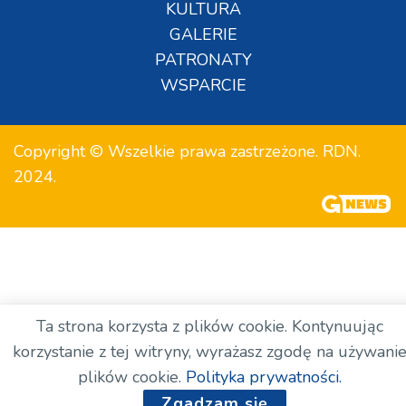
KULTURA
GALERIE
PATRONATY
WSPARCIE
Copyright © Wszelkie prawa zastrzeżone. RDN.
2024.
Ta strona korzysta z plików cookie. Kontynuując
korzystanie z tej witryny, wyrażasz zgodę na używani
plików cookie.
Polityka prywatności.
Zgadzam się