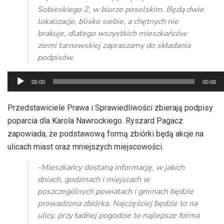
Sobieskiego 2, w biurze poselskim. Będą dwie
lokalizacje, blisko siebie, a chętnych nie
brakuje, dlatego wszystkich mieszkańców
ziemi tarnowskiej zapraszamy do składania
podpisów.
Odtwarzacz
00:00
00:00
plików
dźwiękowych
Przedstawiciele Prawa i Sprawiedliwości zbierają podpisy
poparcia dla Karola Nawrockiego. Ryszard Pagacz
zapowiada, że podstawową formą zbiórki będą akcje na
ulicach miast oraz mniejszych miejscowości.
-Mieszkańcy dostaną informację, w jakich
dniach, godzinach i miejscach w
poszczególnych powiatach i gminach będzie
prowadzona zbiórka. Najczęściej będzie to na
ulicy, przy ładnej pogodzie to najlepsze forma