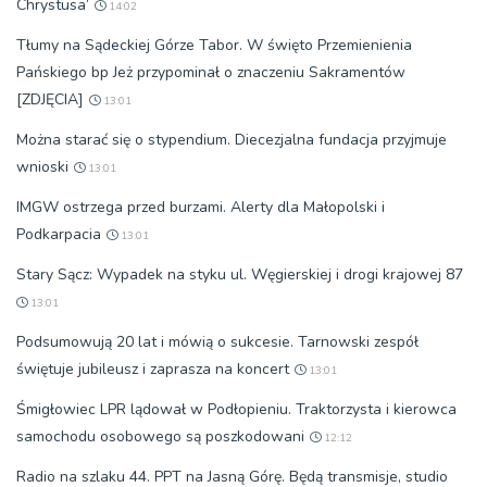
Chrystusa’
14:02
Tłumy na Sądeckiej Górze Tabor. W święto Przemienienia
Pańskiego bp Jeż przypominał o znaczeniu Sakramentów
[ZDJĘCIA]
13:01
Można starać się o stypendium. Diecezjalna fundacja przyjmuje
wnioski
13:01
IMGW ostrzega przed burzami. Alerty dla Małopolski i
Podkarpacia
13:01
Stary Sącz: Wypadek na styku ul. Węgierskiej i drogi krajowej 87
13:01
Podsumowują 20 lat i mówią o sukcesie. Tarnowski zespół
świętuje jubileusz i zaprasza na koncert
13:01
Śmigłowiec LPR lądował w Podłopieniu. Traktorzysta i kierowca
samochodu osobowego są poszkodowani
12:12
Radio na szlaku 44. PPT na Jasną Górę. Będą transmisje, studio