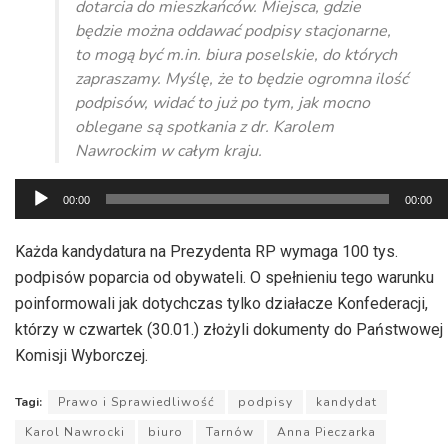
dotarcia do mieszkańców. Miejsca, gdzie
będzie można oddawać podpisy stacjonarne,
to mogą być m.in. biura poselskie, do których
zapraszamy. Myślę, że to będzie ogromna ilość
podpisów, widać to już po tym, jak mocno
oblegane są spotkania z dr. Karolem
Nawrockim w całym kraju.
Odtwarzacz
00:00
00:00
plików
dźwiękowych
Każda kandydatura na Prezydenta RP wymaga 100 tys.
podpisów poparcia od obywateli. O spełnieniu tego warunku
poinformowali jak dotychczas tylko działacze Konfederacji,
którzy w czwartek (30.01.) złożyli dokumenty do Państwowej
Komisji Wyborczej.
Tagi:
Prawo i Sprawiedliwość
podpisy
kandydat
Karol Nawrocki
biuro
Tarnów
Anna Pieczarka