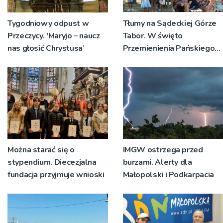
Tygodniowy odpust w
Tłumy na Sądeckiej Górze
Przeczycy. 'Maryjo – naucz
Tabor. W święto
nas głosić Chrystusa’
Przemienienia Pańskiego
bp Jeż przypominał o
znaczeniu Sakramentów
[ZDJĘCIA]
Można starać się o
IMGW ostrzega przed
stypendium. Diecezjalna
burzami. Alerty dla
fundacja przyjmuje wnioski
Małopolski i Podkarpacia