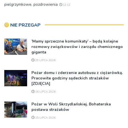
pielgrzymkowe, pozdrowienia
12:12
NIE PRZEGAP
’Mamy sprzeczne komunikaty’ – będą kolejne
rozmowy związkowców i zarządu chemicznego
giganta
29 LIPCA 2026
Pożar domu i zderzenie autobusu z ciężarówką.
Pracowite godziny sądeckich strażaków
[ZDJĘCIA]
16 LIPCA 2026
Pożar w Woli Skrzydlańskiej. Bohaterska
postawa strażaków
15 LIPCA 2026