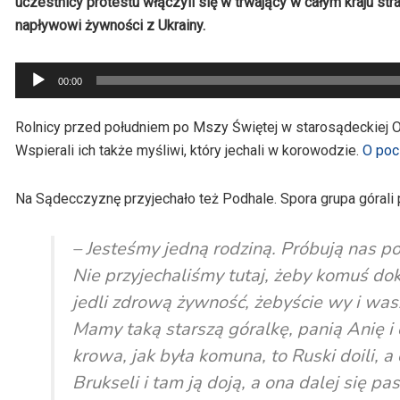
uczestnicy protestu włączyli się w trwający w całym kraju st
napływowi żywności z Ukrainy.
Odtwarzacz
00:00
plików
dźwiękowych
Rolnicy przed południem po Mszy Świętej w starosądeckiej O
Wspierali ich także myśliwi, który jechali w korowodzie.
O pocz
Na Sądecczyznę przyjechało też Podhale. Spora grupa górali po
– Jesteśmy jedną rodziną. Próbują nas po
Nie przyjechaliśmy tutaj, żeby komuś dok
jedli zdrową żywność, żebyście wy i wasz
Mamy taką starszą góralkę, panią Anię i 
krowa, jak była komuna, to Ruski doili, 
Brukseli i tam ją doją, a ona dalej się 