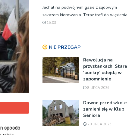
Jechał na podwójnym gazie z sądowym
zakazem kierowania. Teraz trafi do więzienia
15:03
NIE PRZEGAP
Rewolucja na
przystankach. Stare
'bunkry’ odejdą w
zapomnienie
8 LIPCA 2026
Dawne przedszkole
zamieni się w Klub
Seniora
20 LIPCA 2026
ten sposób