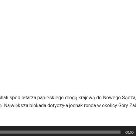
chali spod ołtarza papieskiego drogą krajową do Nowego Sącza,
ą. Największa blokada dotyczyła jednak ronda w okolicy Góry Zab
00:00