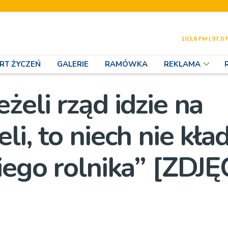
103,6 FM | 97,0 
RT ŻYCZEŃ
GALERIE
RAMÓWKA
REKLAMA
żeli rząd idzie na
i, to niech nie kład
iego rolnika” [ZDJĘ