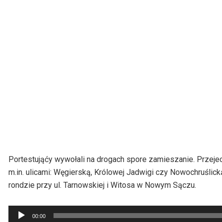
Portestująćy wywołali na drogach spore zamieszanie. Przeje
m.in. ulicami: Węgierską, Królowej Jadwigi czy Nowochruślick
rondzie przy ul. Tarnowskiej i Witosa w Nowym Sączu.
Odtwarzacz
00:00