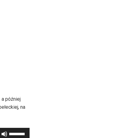
 a później
ełeckiej, na
Używaj