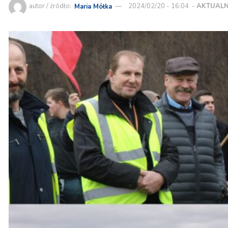
autor / źródło:
Maria Mółka
2024/02/20 - 16:04
-
AKTUALN