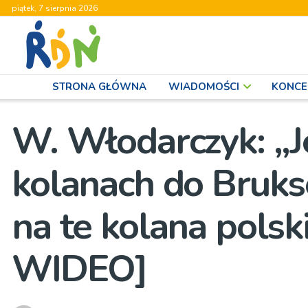
piątek, 7 sierpnia 2026
STRONA GŁÓWNA
WIADOMOŚCI
KONCE
W. Włodarczyk: „Je
kolanach do Bruksel
na te kolana polsk
WIDEO]