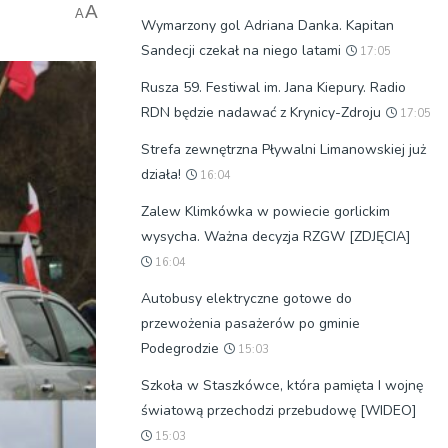
A
A
Wymarzony gol Adriana Danka. Kapitan
Sandecji czekał na niego latami
17:05
Rusza 59. Festiwal im. Jana Kiepury. Radio
RDN będzie nadawać z Krynicy-Zdroju
17:05
Strefa zewnętrzna Pływalni Limanowskiej już
działa!
16:04
Zalew Klimkówka w powiecie gorlickim
wysycha. Ważna decyzja RZGW [ZDJĘCIA]
16:04
Autobusy elektryczne gotowe do
przewożenia pasażerów po gminie
Podegrodzie
15:03
Szkoła w Staszkówce, która pamięta I wojnę
światową przechodzi przebudowę [WIDEO]
15:03