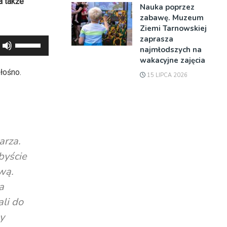
a także
Nauka poprzez
zabawę. Muzeum
Ziemi Tarnowskiej
zaprasza
Używaj
najmłodszych na
strzałek
wakacyjne zajęcia
do
łośno.
15 LIPCA 2026
góry
oraz
do
dołu
aby
arza.
zwiększyć
byście
lub
wą.
zmniejszyć
a
głośność.
ali do
my