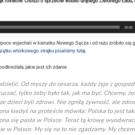
rajk rolników. Chodzi o sprzeciw wobec unijnego Zielonego Ładu, 
00:00
poce wyjechali w kierunku Nowego Sącza i od razu zrobiło się g
ątku wtorkowego strajku pisaliśmy tutaj.
dkreślała, jakie jest ich zdanie.
dzielić. Od myszy do cesarza, każdy żyje z gospod
uczać, tylko żeby było tak, jak ma być. Chcemy, że
e dzieci byli zdrowi. Nie zgniłą żywność, ale zdro
ona kiedyś na proteście mówiła: Polska to jest tak
a ona się pasła w Polsce. Teraz tą krowę wyodwrac
pasie w Polsce. My się na to nie zgadzamy. My chce