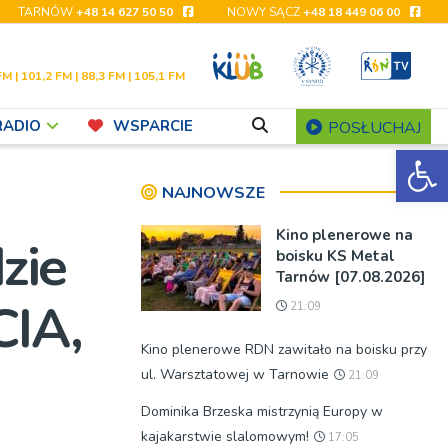
TARNÓW
+48 14 627 50 50
NOWY SĄCZ
+48 18 449 06 00
FM | 101,2 FM | 88,3 FM | 105,1 FM
RADIO
WSPARCIE
POSŁUCHAJ
Ot
NAJNOWSZE
Kino plenerowe na
zie
boisku KS Metal
Tarnów [07.08.2026]
CIA,
21:09
Kino plenerowe RDN zawitało na boisku przy
ul. Warsztatowej w Tarnowie
21:09
Dominika Brzeska mistrzynią Europy w
kajakarstwie slalomowym!
17:05