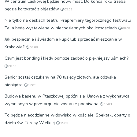
W centrum Laskowej będzie nowy most. Do końca roku trzeba
będzie korzystać z objazdów
09:09
Nie tylko na deskach teatru. Prapremiery tegorocznego festiwalu
Talia będą wystawiane w niecodziennych okolicznościach
08:08
Jak bezpiecznie i świadomie kupić lub sprzedać mieszkanie w
Krakowie?
08:08
Czym jest bonding i kiedy pomoże zadbać o piękniejszy uśmiech?
08:08
Senior został oszukany na 78 tysięcy złotych, ale odzyska
pieniądze
17:05
Budowa basenu w Ptaszkowej opóźni się. Umowa z wykonawcą
wyłonionym w przetargu nie zostanie podpisana
15:03
To będzie niecodzienne widowisko w kościele. Spektakl oparty o
dzieła św. Teresy Wielkiej
15:03