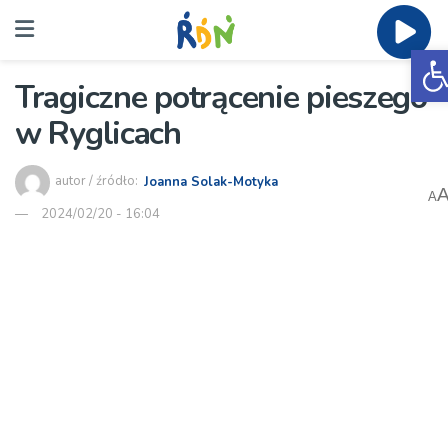
O
Tragiczne potrącenie pieszego
w Ryglicach
autor / źródło:
Joanna Solak-Motyka
A
2024/02/20 - 16:04