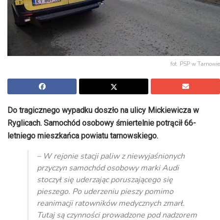
fot. PSP w Tarnowie
Do tragicznego wypadku doszło na ulicy Mickiewicza w
Ryglicach. Samochód osobowy śmiertelnie potrącił 66-
letniego mieszkańca powiatu tarnowskiego.
– W rejonie stacji paliw z niewyjaśnionych
przyczyn samochód osobowy marki Audi
stoczył się uderzając poruszającego się
pieszego. Po uderzeniu pieszy pomimo
reanimacji ratowników medycznych zmarł.
Tutaj są czynności prowadzone pod nadzorem