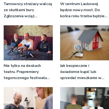
Tarnowscy strażacy walczą
W centrum Laskowej
ze skutkami burz.
będzie nowy most. Do
Zgłoszenia wciąż
końca roku trzeba będzie
napływają
korzystać z objazdów
Nie tylko na deskach
Jak bezpiecznie i
teatru. Prapremiery
świadomie kupić lub
tegorocznego festiwalu
sprzedać mieszkanie w
Talia będą wystawiane w
Krakowie?
niecodziennych
okolicznościach