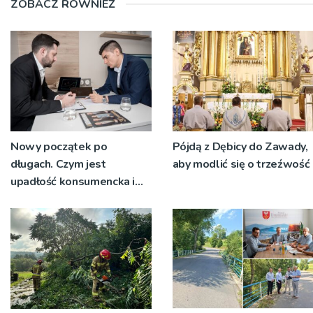
ZOBACZ RÓWNIEŻ
Nowy początek po
Pójdą z Dębicy do Zawady,
długach. Czym jest
aby modlić się o trzeźwość
upadłość konsumencka i
kiedy staje się jedynym
rozsądnym wyjściem?