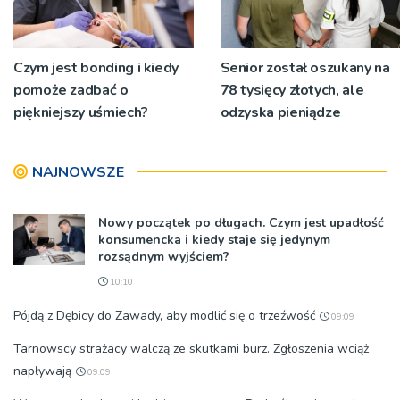
Czym jest bonding i kiedy
Senior został oszukany na
pomoże zadbać o
78 tysięcy złotych, ale
piękniejszy uśmiech?
odzyska pieniądze
NAJNOWSZE
Nowy początek po długach. Czym jest upadłość
konsumencka i kiedy staje się jedynym
rozsądnym wyjściem?
10:10
Pójdą z Dębicy do Zawady, aby modlić się o trzeźwość
09:09
Tarnowscy strażacy walczą ze skutkami burz. Zgłoszenia wciąż
napływają
09:09