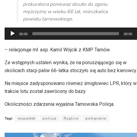
prokuratora ponieważ doszło do zgonu
mężczyzny w wieku 66 lat, mieszkańca
powiatu tarnowskiego.
Odtwarzacz
00:00
00:00
plików
dźwiękowych
– relacjonuje mł. asp. Kamil Wójcik z KMP Tarnów.
Ze wstępnych ustaleń wynika, że na poruszającego się w
okolicach stacji paliw 66-latka stoczyło się auto bez kierowcy.
Na miejsce zadysponowano również śmigłowiec LPR, który w
trakcie lotu został zawrócony do bazy.
Okoliczności zdarzenia wyjaśnia Tarnowska Policja.
Tagi:
wypadek
policja
Ryglice
potrącenie