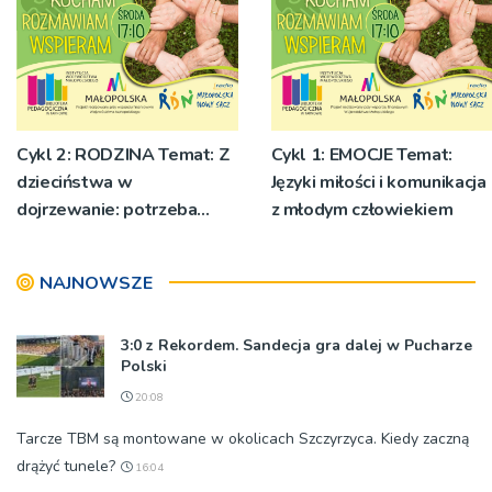
Cykl 2: RODZINA Temat: Z
Cykl 1: EMOCJE Temat:
dzieciństwa w
Języki miłości i komunikacja
dojrzewanie: potrzeba
z młodym człowiekiem
bezpieczeństwa,
budowanie tożsamości
NAJNOWSZE
płciowej
3:0 z Rekordem. Sandecja gra dalej w Pucharze
Polski
20:08
Tarcze TBM są montowane w okolicach Szczyrzyca. Kiedy zaczną
drążyć tunele?
16:04