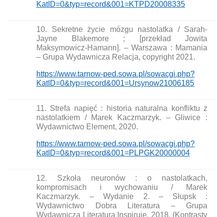
KatID=0&typ=record&001=KTPD20008335
10. Sekretne życie mózgu nastolatka / Sarah-
Jayne Blakemore ; [przekład Jowita
Maksymowicz-Hamann]. – Warszawa : Mamania
– Grupa Wydawnicza Relacja, copyright 2021.
https://www.tarnow-ped.sowa.pl/sowacgi.php?
KatID=0&typ=record&001=Ursynow21006185
11. Strefa napięć : historia naturalna konfliktu z
nastolatkiem / Marek Kaczmarzyk. – Gliwice :
Wydawnictwo Element, 2020.
https://www.tarnow-ped.sowa.pl/sowacgi.php?
KatID=0&typ=record&001=PLPGK20000004
12. Szkoła neuronów : o nastolatkach,
kompromisach i wychowaniu / Marek
Kaczmarzyk. – Wydanie 2. – Słupsk :
Wydawnictwo Dobra Literatura – Grupa
Wydawnicza Literatura Inspiruje, 2018. (Kontrasty