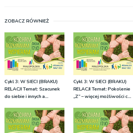
ZOBACZ RÓWNIEŻ
Cykl 3: W SIECI (BRAKU)
Cykl 3: W SIECI (BRAKU)
RELACJI Temat: Szacunek
RELACJI Temat: Pokolenie
do siebie i innych a
„Z” – więcej możliwości czy
młodzieńczy bunt (muzyka,
więcej zagrożeń?
sztuka, wolność)