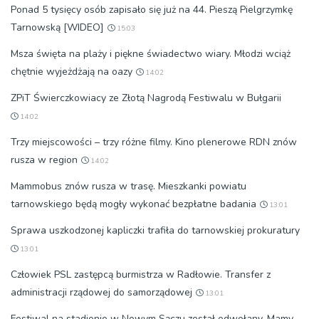
Ponad 5 tysięcy osób zapisało się już na 44. Pieszą Pielgrzymkę
Tarnowską [WIDEO]
15:03
Msza święta na plaży i piękne świadectwo wiary. Młodzi wciąż
chętnie wyjeżdżają na oazy
14:02
ZPiT Świerczkowiacy ze Złotą Nagrodą Festiwalu w Bułgarii
14:02
Trzy miejscowości – trzy różne filmy. Kino plenerowe RDN znów
rusza w region
14:02
Mammobus znów rusza w trasę. Mieszkanki powiatu
tarnowskiego będą mogły wykonać bezpłatne badania
13:01
Sprawa uszkodzonej kapliczki trafiła do tarnowskiej prokuratury
13:01
Człowiek PSL zastępcą burmistrza w Radłowie. Transfer z
administracji rządowej do samorządowej
13:01
Festiwal na stadionie w Nowym Sączu został odwołany. Mamy