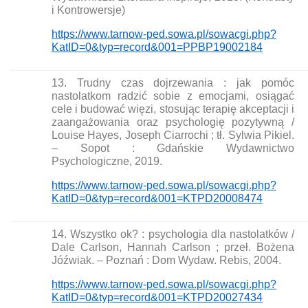
i Kontrowersje)
https://www.tarnow-ped.sowa.pl/sowacgi.php?
KatID=0&typ=record&001=PPBP19002184
13. Trudny czas dojrzewania : jak pomóc
nastolatkom radzić sobie z emocjami, osiągać
cele i budować więzi, stosując terapię akceptacji i
zaangażowania oraz psychologię pozytywną /
Louise Hayes, Joseph Ciarrochi ; tł. Sylwia Pikiel.
– Sopot : Gdańskie Wydawnictwo
Psychologiczne, 2019.
https://www.tarnow-ped.sowa.pl/sowacgi.php?
KatID=0&typ=record&001=KTPD20008474
14. Wszystko ok? : psychologia dla nastolatków /
Dale Carlson, Hannah Carlson ; przeł. Bożena
Jóźwiak. – Poznań : Dom Wydaw. Rebis, 2004.
https://www.tarnow-ped.sowa.pl/sowacgi.php?
KatID=0&typ=record&001=KTPD20027434