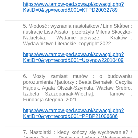
https://www.tarnow-ped.sowa.pl/sowacgi.php?
KatID=0&typ=record&001=KTPD20032789
5. Młodość : wyznania nastolatków / Linn Skåber ;
ilustracje Lisa Aisato ; przełożyła Milena Skoczko-
Nakielska. – Wydanie pierwsze. – Kraków :
Wydawnictwo Literackie, copyright 2022.
https://www.tarnow-ped.sowa.pl/sowacgi.php?
KatID=0&typ=record&001=Ursynow22010409
6. Mosty zamiast murów : o budowaniu
porozumienia / [autorzy : Beata Bernatek, Cecylia
Hajduk, Agata Olszak-Szymula, Wacław Srebro,
Izabela Szczepaniak-Wiecha]. – Tarnów :
Fundacja Alegoria, 2021.
https://www.tarnow-ped.sowa.pl/sowacgi.php?
KatID=0&typ=record&001=PPBP21006686
7. Nastolatki : kiedy kończy się wychowanie? /