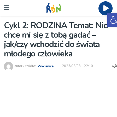
O
Cykl 2: RODZINA Temat: Nie
chce mi się z tobą gadać –
jak/czy wchodzić do świata
młodego człowieka
autor / źródło:
Wydawca
2023/06/08 - 22:10
A