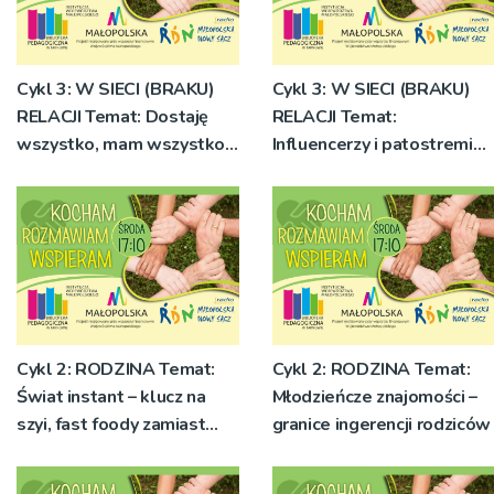
Cykl 3: W SIECI (BRAKU)
Cykl 3: W SIECI (BRAKU)
RELACJI Temat: Dostaję
RELACJI Temat:
wszystko, mam wszystko –
Influencerzy i patostreming
mogę wszystko?
w świecie braku
Obowiązki nastolatka
autorytetów
Cykl 2: RODZINA Temat:
Cykl 2: RODZINA Temat:
Świat instant – klucz na
Młodzieńcze znajomości –
szyi, fast foody zamiast
granice ingerencji rodziców
posiłków a relacje rodzinne