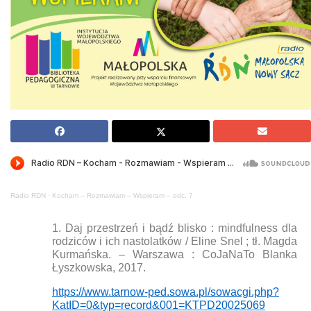
Radio RDN
·
Kocham – Rozmawiam – Wspieram – odc. 7
1. Daj przestrzeń i bądź blisko : mindfulness dla
rodziców i ich nastolatków / Eline Snel ; tł. Magda
Kurmańska. – Warszawa : CoJaNaTo Blanka
Łyszkowska, 2017.
https://www.tarnow-ped.sowa.pl/sowacgi.php?
KatID=0&typ=record&001=KTPD20025069