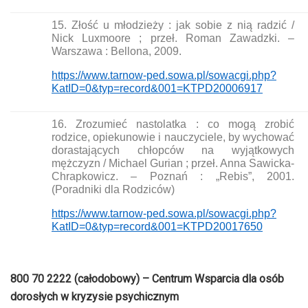
15. Złość u młodzieży : jak sobie z nią radzić /
Nick Luxmoore ; przeł. Roman Zawadzki. –
Warszawa : Bellona, 2009.
https://www.tarnow-ped.sowa.pl/sowacgi.php?
KatID=0&typ=record&001=KTPD20006917
16. Zrozumieć nastolatka : co mogą zrobić
rodzice, opiekunowie i nauczyciele, by wychować
dorastających chłopców na wyjątkowych
mężczyzn / Michael Gurian ; przeł. Anna Sawicka-
Chrapkowicz. – Poznań : „Rebis”, 2001.
(Poradniki dla Rodziców)
https://www.tarnow-ped.sowa.pl/sowacgi.php?
KatID=0&typ=record&001=KTPD20017650
800 70 2222 (całodobowy) – Centrum Wsparcia dla osób
dorosłych w kryzysie psychicznym