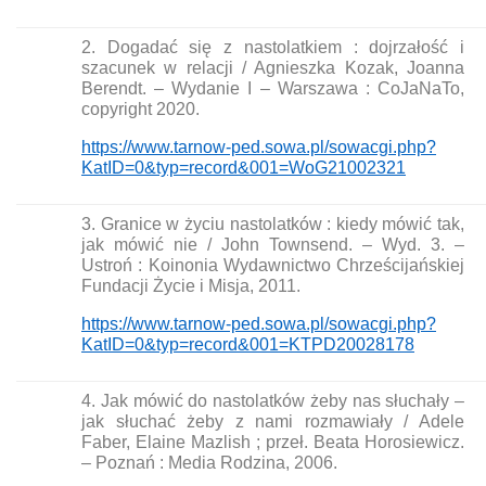
2. Dogadać się z nastolatkiem : dojrzałość i
szacunek w relacji / Agnieszka Kozak, Joanna
Berendt. – Wydanie I – Warszawa : CoJaNaTo,
copyright 2020.
https://www.tarnow-ped.sowa.pl/sowacgi.php?
KatID=0&typ=record&001=WoG21002321
3. Granice w życiu nastolatków : kiedy mówić tak,
jak mówić nie / John Townsend. – Wyd. 3. –
Ustroń : Koinonia Wydawnictwo Chrześcijańskiej
Fundacji Życie i Misja, 2011.
https://www.tarnow-ped.sowa.pl/sowacgi.php?
KatID=0&typ=record&001=KTPD20028178
4. Jak mówić do nastolatków żeby nas słuchały –
jak słuchać żeby z nami rozmawiały / Adele
Faber, Elaine Mazlish ; przeł. Beata Horosiewicz.
– Poznań : Media Rodzina, 2006.