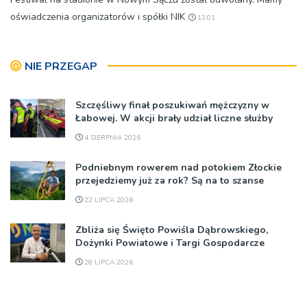
oświadczenia organizatorów i spółki NIK
13:01
NIE PRZEGAP
Szczęśliwy finał poszukiwań mężczyzny w
Łabowej. W akcji brały udział liczne służby
4 SIERPNIA 2026
Podniebnym rowerem nad potokiem Złockie
przejedziemy już za rok? Są na to szanse
22 LIPCA 2026
Zbliża się Święto Powiśla Dąbrowskiego,
Dożynki Powiatowe i Targi Gospodarcze
28 LIPCA 2026