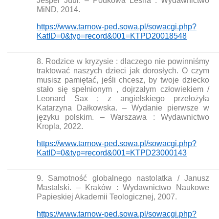
Jesper Juul. – Podkowa Leśna : Wydawnictwo
MiND, 2014.
https://www.tarnow-ped.sowa.pl/sowacgi.php?
KatID=0&typ=record&001=KTPD20018548
8. Rodzice w kryzysie : dlaczego nie powinniśmy
traktować naszych dzieci jak dorosłych. O czym
musisz pamiętać, jeśli chcesz, by twoje dziecko
stało się spełnionym , dojrzałym człowiekiem /
Leonard Sax ; z angielskiego przełożyła
Katarzyna Dałkowska. – Wydanie pierwsze w
języku polskim. – Warszawa : Wydawnictwo
Kropla, 2022.
https://www.tarnow-ped.sowa.pl/sowacgi.php?
KatID=0&typ=record&001=KTPD23000143
9. Samotność globalnego nastolatka / Janusz
Mastalski. – Kraków : Wydawnictwo Naukowe
Papieskiej Akademii Teologicznej, 2007.
https://www.tarnow-ped.sowa.pl/sowacgi.php?