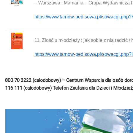
– Warszawa : Mamania – Grupa Wydawnicza Re
https://www.tarnow-ped.sowa.pl/sowacgi.ph
11. Złość u młodzieży : jak sobie z nią radzić
https://www.tarnow-ped.sowa.pl/sowacgi.p
800 70 2222 (całodobowy) – Centrum Wsparcia dla osób dor
116 111 (całodobowy) Telefon Zaufania dla Dzieci i Młodzież