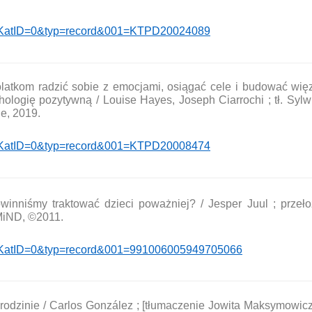
hp?KatID=0&typ=record&001=KTPD20024089
latkom radzić sobie z emocjami, osiągać cele i budować więz
ologię pozytywną / Louise Hayes, Joseph Ciarrochi ; tł. Sylwi
e, 2019.
hp?KatID=0&typ=record&001=KTPD20008474
inniśmy traktować dzieci poważniej? / Jesper Juul ; przeło
MiND, ©2011.
p?KatID=0&typ=record&001=991006005949705066
 rodzinie / Carlos González ; [tłumaczenie Jowita Maksymowi