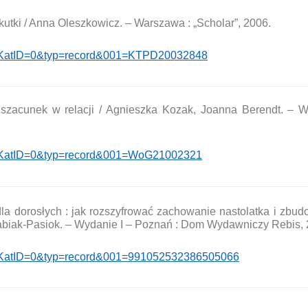
kutki / Anna Oleszkowicz. – Warszawa : „Scholar”, 2006.
hp?KatID=0&typ=record&001=KTPD20032848
i szacunek w relacji / Agnieszka Kozak, Joanna Berendt. – W
hp?KatID=0&typ=record&001=WoG21002321
 dla dorosłych : jak rozszyfrować zachowanie nastolatka i zbu
Grabiak-Pasiok. – Wydanie I – Poznań : Dom Wydawniczy Rebis, 
p?KatID=0&typ=record&001=991052532386505066