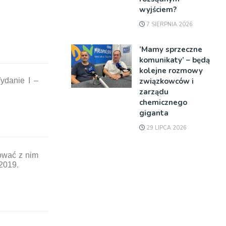
wyjściem?
7 SIERPNIA 2026
’Mamy sprzeczne
komunikaty’ – będą
kolejne rozmowy
związkowców i
ydanie I –
zarządu
chemicznego
giganta
29 LIPCA 2026
dować z nim
2019.