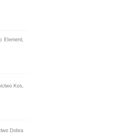
wo Element,
nictwo Kos,
ctwo Dobra