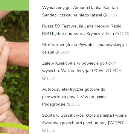
Wymarzony gol Adriana Danka. Kapitan
Sandecji czekał na niego latami
17:05
Rusza 59. Festiwal im. Jana Kiepury. Radio
RDN będzie nadawać z Krynicy-Zdroju
17:05
Strefa zewnętrzna Pływalni Limanowskiej już
działa!
16:04
Zalew Klimkówka w powiecie gorlickim
wysycha. Ważna decyzja RZGW [ZDJĘCIA]
16:04
Autobusy elektryczne gotowe do
przewożenia pasażerów po gminie
Podegrodzie
15:03
Szkoła w Staszkówce, która pamięta I wojnę
światową przechodzi przebudowę [WIDEO]
15:03