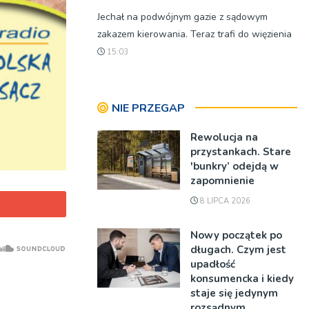
Jechał na podwójnym gazie z sądowym
zakazem kierowania. Teraz trafi do więzienia
15:03
NIE PRZEGAP
Rewolucja na
przystankach. Stare
'bunkry’ odejdą w
zapomnienie
8 LIPCA 2026
Nowy początek po
długach. Czym jest
upadłość
konsumencka i kiedy
staje się jedynym
rozsądnym