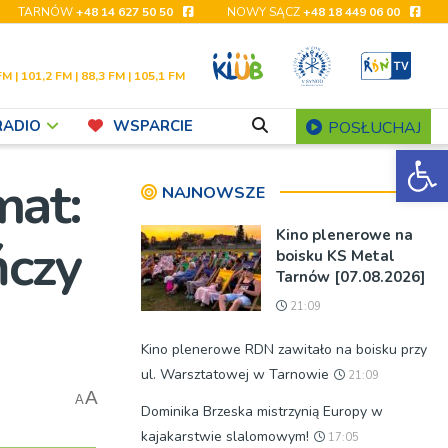
TARNÓW
+48 14 627 50 50
NOWY SĄCZ
+48 18 449 06 00
FM | 101,2 FM | 88,3 FM | 105,1 FM
RADIO
WSPARCIE
POSŁUCHAJ
Ot
mat:
NAJNOWSZE
Kino plenerowe na
ńczy
boisku KS Metal
Tarnów [07.08.2026]
21:09
Kino plenerowe RDN zawitało na boisku przy
ul. Warsztatowej w Tarnowie
21:09
A
A
Dominika Brzeska mistrzynią Europy w
kajakarstwie slalomowym!
17:05