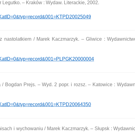
tr Legutko. – Kraków : Wydaw. Literackie, 2002.
hp?KatID=0&typ=record&001=KTPD20025049
ktu z nastolatkiem / Marek Kaczmarzyk. – Gliwice : Wydawnict
hp?KatID=0&typ=record&001=PLPGK20000004
a / Bogdan Prejs. – Wyd. 2 popr. i rozsz. – Katowice : Wydaw
hp?KatID=0&typ=record&001=KTPD20064350
misach i wychowaniu / Marek Kaczmarzyk. – Słupsk : Wydawni