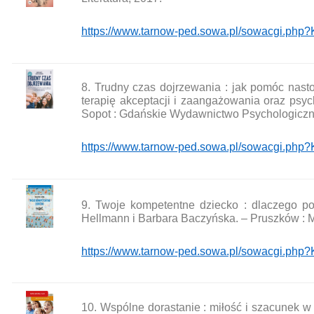
https://www.tarnow-ped.sowa.pl/sowacgi.p
8. Trudny czas dojrzewania : jak pomóc nasto
terapię akceptacji i zaangażowania oraz psych
Sopot : Gdańskie Wydawnictwo Psychologiczn
https://www.tarnow-ped.sowa.pl/sowacgi.p
9. Twoje kompetentne dziecko : dlaczego pow
Hellmann i Barbara Baczyńska. – Pruszków : 
https://www.tarnow-ped.sowa.pl/sowacgi.ph
10. Wspólne dorastanie : miłość i szacunek w