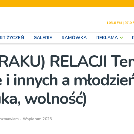
103,6 FM | 97,0 
RT ŻYCZEŃ
GALERIE
RAMÓWKA
REKLAMA
BRAKU) RELACJI Te
 i innych a młodzie
uka, wolność)
ozmawiam - Wspieram 2023