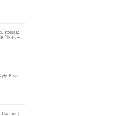
i, stosując
a Pikiel. –
żyły Beata
cz-Hamann].