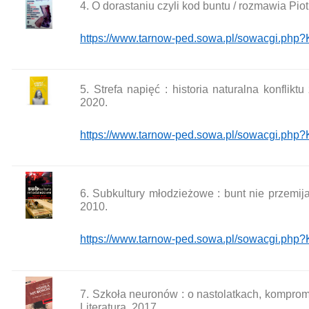
4. O dorastaniu czyli kod buntu / rozmawia Pio
https://www.tarnow-ped.sowa.pl/sowacgi.p
5. Strefa napięć : historia naturalna konfli
2020.
https://www.tarnow-ped.sowa.pl/sowacgi.p
6. Subkultury młodzieżowe : bunt nie przemij
2010.
https://www.tarnow-ped.sowa.pl/sowacgi.p
7. Szkoła neuronów : o nastolatkach, kompro
Literatura, 2017.