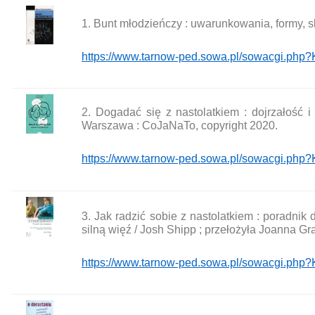
1. Bunt młodzieńczy : uwarunkowania, formy, s
https://www.tarnow-ped.sowa.pl/sowacgi.p
2. Dogadać się z nastolatkiem : dojrzałość 
Warszawa : CoJaNaTo, copyright 2020.
https://www.tarnow-ped.sowa.pl/sowacgi.p
3. Jak radzić sobie z nastolatkiem : poradnik
silną więź / Josh Shipp ; przełożyła Joanna 
https://www.tarnow-ped.sowa.pl/sowacgi.ph