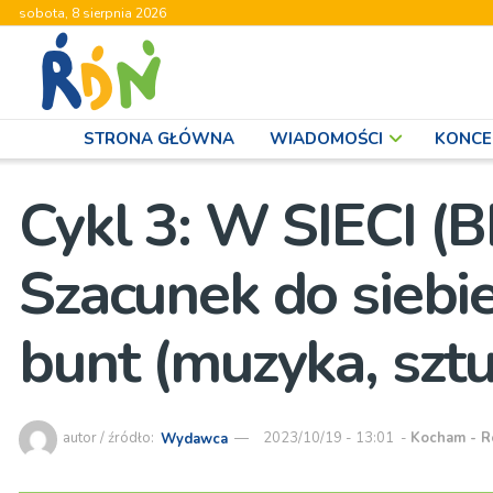
sobota, 8 sierpnia 2026
STRONA GŁÓWNA
WIADOMOŚCI
KONCE
Cykl 3: W SIECI (
Szacunek do siebie
bunt (muzyka, szt
autor / źródło:
Wydawca
2023/10/19 - 13:01
-
Kocham - R