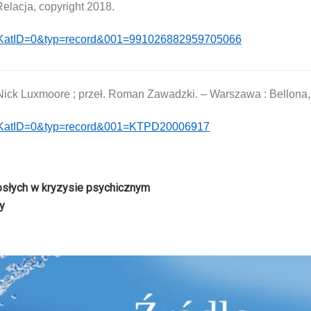
lacja, copyright 2018.
p?KatID=0&typ=record&001=991026882959705066
 / Nick Luxmoore ; przeł. Roman Zawadzki. – Warszawa : Bellona
hp?KatID=0&typ=record&001=KTPD20006917
osłych w kryzysie psychicznym
y