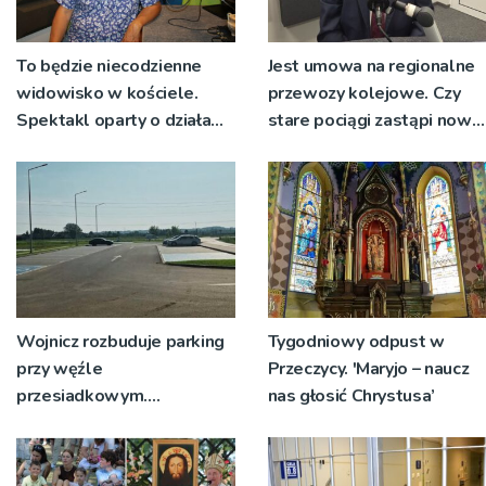
To będzie niecodzienne
Jest umowa na regionalne
widowisko w kościele.
przewozy kolejowe. Czy
Spektakl oparty o działa
stare pociągi zastąpi nowy
św. Teresy Wielkiej
tabor?
Wojnicz rozbuduje parking
Tygodniowy odpust w
przy węźle
Przeczycy. 'Maryjo – naucz
przesiadkowym.
nas głosić Chrystusa’
Powstanie ponad 60
miejsc