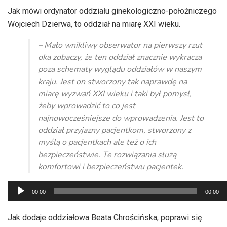
Jak mówi ordynator oddziału ginekologiczno-położniczego
Wojciech Dzierwa, to oddział na miarę XXI wieku.
– Mało wnikliwy obserwator na pierwszy rzut
oka zobaczy, że ten oddział znacznie wykracza
poza schematy wyglądu oddziałów w naszym
kraju. Jest on stworzony tak naprawdę na
miarę wyzwań XXI wieku i taki był pomysł,
żeby wprowadzić to co jest
najnowocześniejsze do wprowadzenia. Jest to
oddział przyjazny pacjentkom, stworzony z
myślą o pacjentkach ale też o ich
bezpieczeństwie. Te rozwiązania służą
komfortowi i bezpieczeństwu pacjentek.
Odtwarzacz
00:00
00:00
plików
dźwiękowych
Jak dodaje oddziałowa Beata Chrościńska, poprawi się