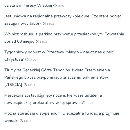
działa św. Teresy Wielkiej
15:03
Jest umowa na regionalne przewozy kolejowe. Czy stare pociągi
zastąpi nowy tabor?
14:02
Wojnicz rozbuduje parking przy węźle przesiadkowym. Powstanie
ponad 60 miejsc
14:02
Tygodniowy odpust w Przeczycy. 'Maryjo – naucz nas głosić
Chrystusa’
14:02
Tłumy na Sądeckiej Górze Tabor. W święto Przemienienia
Pańskiego bp Jeż przypominał o znaczeniu Sakramentów
[ZDJĘCIA]
13:01
Mężczyzna został dźgnięty nożem. Pierwsze ustalenia
nowosądeckiej prokuratury w tej sprawie
13:01
Można starać się o stypendium. Diecezjalna fundacja przyjmuje
wnioski
13:01