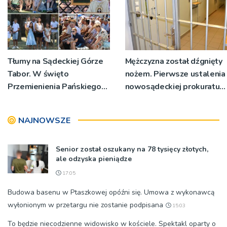
Tłumy na Sądeckiej Górze
Mężczyzna został dźgnięty
Tabor. W święto
nożem. Pierwsze ustalenia
Przemienienia Pańskiego
nowosądeckiej prokuratury
bp Jeż przypominał o
w tej sprawie
znaczeniu Sakramentów
NAJNOWSZE
[ZDJĘCIA]
Senior został oszukany na 78 tysięcy złotych,
ale odzyska pieniądze
17:05
Budowa basenu w Ptaszkowej opóźni się. Umowa z wykonawcą
wyłonionym w przetargu nie zostanie podpisana
15:03
To będzie niecodzienne widowisko w kościele. Spektakl oparty o