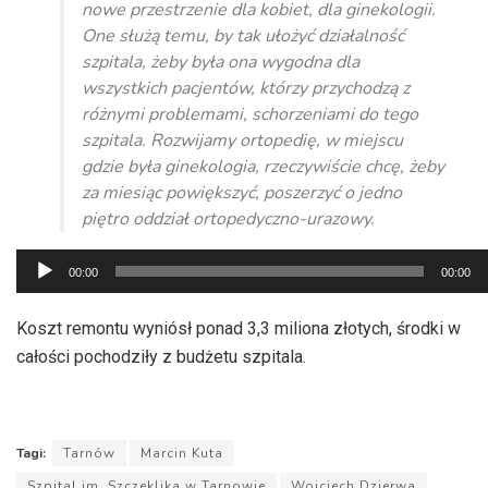
nowe przestrzenie dla kobiet, dla ginekologii.
One służą temu, by tak ułożyć działalność
szpitala, żeby była ona wygodna dla
wszystkich pacjentów, którzy przychodzą z
różnymi problemami, schorzeniami do tego
szpitala. Rozwijamy ortopedię, w miejscu
gdzie była ginekologia, rzeczywiście chcę, żeby
za miesiąc powiększyć, poszerzyć o jedno
piętro oddział ortopedyczno-urazowy.
Odtwarzacz
00:00
00:00
plików
dźwiękowych
Koszt remontu wyniósł ponad 3,3 miliona złotych, środki w
całości pochodziły z budżetu szpitala.
Tagi:
Tarnów
Marcin Kuta
Szpital im. Szczeklika w Tarnowie
Wojciech Dzierwa