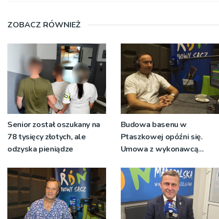
ZOBACZ RÓWNIEŻ
Senior został oszukany na
Budowa basenu w
78 tysięcy złotych, ale
Ptaszkowej opóźni się.
odzyska pieniądze
Umowa z wykonawcą
wyłonionym w przetargu
nie zostanie podpisana