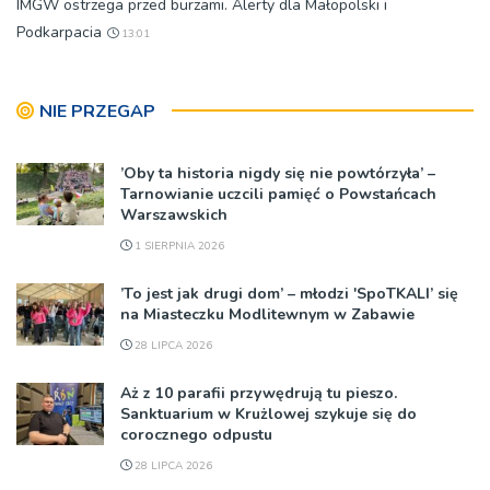
IMGW ostrzega przed burzami. Alerty dla Małopolski i
Podkarpacia
13:01
NIE PRZEGAP
’Oby ta historia nigdy się nie powtórzyła’ –
Tarnowianie uczcili pamięć o Powstańcach
Warszawskich
1 SIERPNIA 2026
’To jest jak drugi dom’ – młodzi 'SpoTKALI’ się
na Miasteczku Modlitewnym w Zabawie
28 LIPCA 2026
Aż z 10 parafii przywędrują tu pieszo.
Sanktuarium w Krużlowej szykuje się do
corocznego odpustu
28 LIPCA 2026