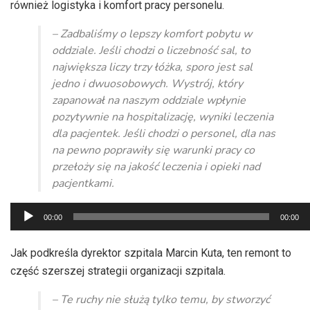
również logistyka i komfort pracy personelu.
– Zadbaliśmy o lepszy komfort pobytu w
oddziale. Jeśli chodzi o liczebność sal, to
największa liczy trzy łóżka, sporo jest sal
jedno i dwuosobowych. Wystrój, który
zapanował na naszym oddziale wpłynie
pozytywnie na hospitalizację, wyniki leczenia
dla pacjentek. Jeśli chodzi o personel, dla nas
na pewno poprawiły się warunki pracy co
przełoży się na jakość leczenia i opieki nad
pacjentkami.
Odtwarzacz
00:00
00:00
plików
dźwiękowych
Jak podkreśla dyrektor szpitala Marcin Kuta, ten remont to
część szerszej strategii organizacji szpitala.
– Te ruchy nie służą tylko temu, by stworzyć