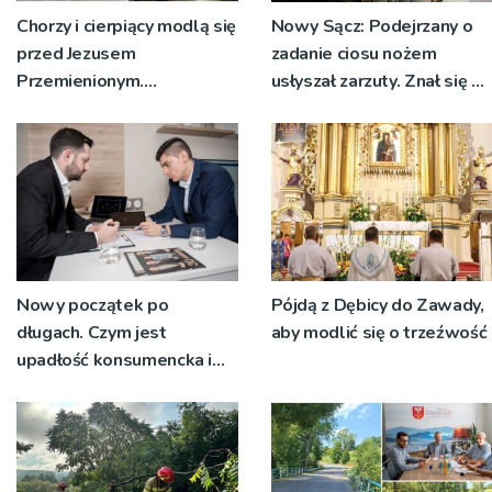
Chorzy i cierpiący modlą się
Nowy Sącz: Podejrzany o
przed Jezusem
zadanie ciosu nożem
Przemienionym.
usłyszał zarzuty. Znał się z
Przystępują do sakramentu
pokrzywdzonym
namaszczenia [ZDJĘCIA]
Nowy początek po
Pójdą z Dębicy do Zawady,
długach. Czym jest
aby modlić się o trzeźwość
upadłość konsumencka i
kiedy staje się jedynym
rozsądnym wyjściem?