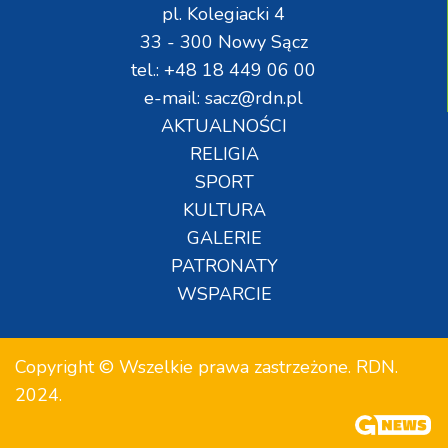
pl. Kolegiacki 4
33 - 300 Nowy Sącz
tel.: +48 18 449 06 00
e-mail: sacz@rdn.pl
AKTUALNOŚCI
RELIGIA
SPORT
KULTURA
GALERIE
PATRONATY
WSPARCIE
Copyright © Wszelkie prawa zastrzeżone. RDN.
2024.