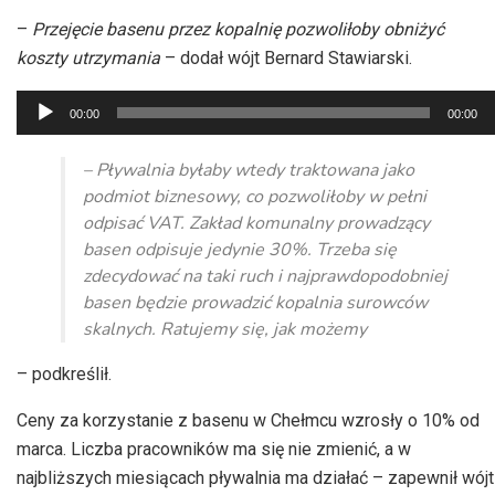
–
Przejęcie basenu przez kopalnię pozwoliłoby obniżyć
koszty utrzymania
– dodał wójt Bernard Stawiarski.
Odtwarzacz
00:00
00:00
plików
dźwiękowych
– Pływalnia byłaby wtedy traktowana jako
podmiot biznesowy, co pozwoliłoby w pełni
odpisać VAT. Zakład komunalny prowadzący
basen odpisuje jedynie 30%. Trzeba się
zdecydować na taki ruch i najprawdopodobniej
basen będzie prowadzić kopalnia surowców
skalnych. Ratujemy się, jak możemy
– podkreślił.
Ceny za korzystanie z basenu w Chełmcu wzrosły o 10% od
marca. Liczba pracowników ma się nie zmienić, a w
najbliższych miesiącach pływalnia ma działać – zapewnił wójt