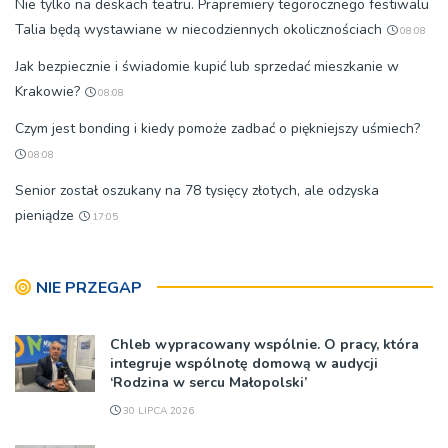
Nie tylko na deskach teatru. Prapremiery tegorocznego festiwalu
Talia będą wystawiane w niecodziennych okolicznościach
08:08
Jak bezpiecznie i świadomie kupić lub sprzedać mieszkanie w
Krakowie?
08:08
Czym jest bonding i kiedy pomoże zadbać o piękniejszy uśmiech?
08:08
Senior został oszukany na 78 tysięcy złotych, ale odzyska
pieniądze
17:05
NIE PRZEGAP
Chleb wypracowany wspólnie. O pracy, która
integruje wspólnotę domową w audycji
‘Rodzina w sercu Małopolski’
30 LIPCA 2026