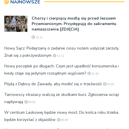
NAJNOWSZE
okolicznościach
Chorzy i cierpiący modlą się przed Jezusem
Przemienionym. Przystępują do sakramentu
namaszczenia [ZDJĘCIA]
12:12
Nowy Sącz: Podejrzany o zadanie ciosu nożem usłyszał zarzuty.
Znał się z pokrzywdzonym
12:12
Nowy początek po długach. Czym jest upadłość konsumencka i
kiedy staje się jedynym rozsądnym wyjściem?
10:10
Pójdą z Dębicy do Zawady, aby modlić się o trzeźwość
09:09
Tarnowscy strażacy walczą ze skutkami burz. Zgłoszenia wciąż
napływają
09:09
W centrum Laskowej będzie nowy most. Do końca roku trzeba
będzie korzystać z objazdów
09:09