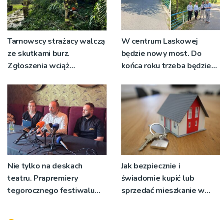
Tarnowscy strażacy walczą
W centrum Laskowej
ze skutkami burz.
będzie nowy most. Do
Zgłoszenia wciąż
końca roku trzeba będzie
napływają
korzystać z objazdów
Nie tylko na deskach
Jak bezpiecznie i
teatru. Prapremiery
świadomie kupić lub
tegorocznego festiwalu
sprzedać mieszkanie w
Talia będą wystawiane w
Krakowie?
niecodziennych