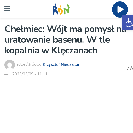
O
Chełmiec: Wójt ma pomysł na
uratowanie basenu. W tle
kopalnia w Klęczanach
autor / źródło:
Krzysztof Niedzielan
A
2023/03/09 - 11:11