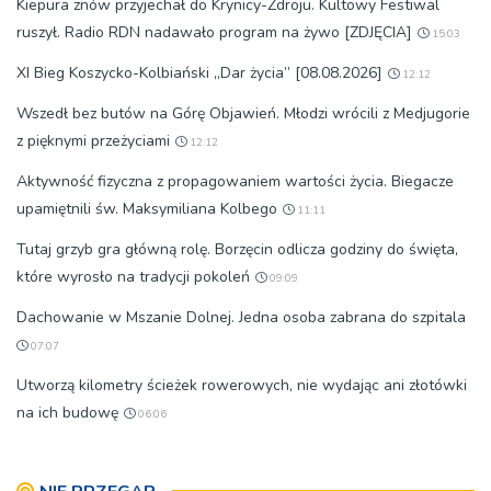
Kiepura znów przyjechał do Krynicy-Zdroju. Kultowy Festiwal
ruszył. Radio RDN nadawało program na żywo [ZDJĘCIA]
15:03
XI Bieg Koszycko-Kolbiański „Dar życia” [08.08.2026]
12:12
Wszedł bez butów na Górę Objawień. Młodzi wrócili z Medjugorie
z pięknymi przeżyciami
12:12
Aktywność fizyczna z propagowaniem wartości życia. Biegacze
upamiętnili św. Maksymiliana Kolbego
11:11
Tutaj grzyb gra główną rolę. Borzęcin odlicza godziny do święta,
które wyrosło na tradycji pokoleń
09:09
Dachowanie w Mszanie Dolnej. Jedna osoba zabrana do szpitala
07:07
Utworzą kilometry ścieżek rowerowych, nie wydając ani złotówki
na ich budowę
06:06