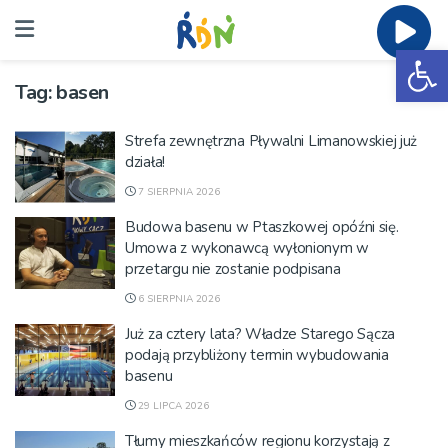
Ot
Tag:
basen
Strefa zewnętrzna Pływalni Limanowskiej już
działa!
7 SIERPNIA 2026
Budowa basenu w Ptaszkowej opóźni się.
Umowa z wykonawcą wyłonionym w
przetargu nie zostanie podpisana
6 SIERPNIA 2026
Już za cztery lata? Władze Starego Sącza
podają przybliżony termin wybudowania
basenu
29 LIPCA 2026
Tłumy mieszkańców regionu korzystają z