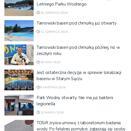
Letniego Parku Wodnego
29 CZERWCA 2026
Tarnowski basen pod chmurką już otwarty
12 CZERWCA 2026
Tarnowski basen pod chmurką później, niż w
zeszłym roku
18 MAJA 2026
Jest ostateczna decyzja w sprawie lokalizacji
basenu w Starym Sączu
8 KWIETNIA 2026
Park Wodny otwarty. Nie ma już bakterii
legionella
13 MARCA 2026
TOSiR zrywa umowę z laboratorium badania
wody. Po fatalnej pomyłce, zgłaszają się osoby