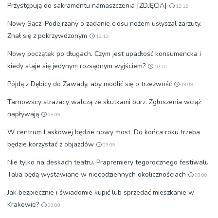
Przystępują do sakramentu namaszczenia [ZDJĘCIA]
12:12
Nowy Sącz: Podejrzany o zadanie ciosu nożem usłyszał zarzuty.
Znał się z pokrzywdzonym
12:12
Nowy początek po długach. Czym jest upadłość konsumencka i
kiedy staje się jedynym rozsądnym wyjściem?
10:10
Pójdą z Dębicy do Zawady, aby modlić się o trzeźwość
09:09
Tarnowscy strażacy walczą ze skutkami burz. Zgłoszenia wciąż
napływają
09:09
W centrum Laskowej będzie nowy most. Do końca roku trzeba
będzie korzystać z objazdów
09:09
Nie tylko na deskach teatru. Prapremiery tegorocznego festiwalu
Talia będą wystawiane w niecodziennych okolicznościach
08:08
Jak bezpiecznie i świadomie kupić lub sprzedać mieszkanie w
Krakowie?
08:08