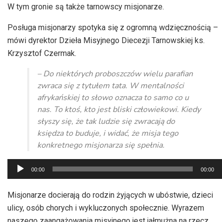
W tym gronie są także tarnowscy misjonarze.
Posługa misjonarzy spotyka się z ogromną wdzięcznością –
mówi dyrektor Dzieła Misyjnego Diecezji Tarnowskiej ks.
Krzysztof Czermak.
– Do niektórych proboszczów wielu parafian
zwraca się z tytułem tata. W mentalności
afrykańskiej to słowo oznacza to samo co u
nas. To ktoś, kto jest bliski człowiekowi. Kiedy
słyszy się, że tak ludzie się zwracają do
księdza to buduje, i widać, że misja tego
konkretnego misjonarza się spełnia.
Odtwarzacz
00:00
00:00
plików
dźwiękowych
Misjonarze docierają do rodzin żyjących w ubóstwie, dzieci
ulicy, osób chorych i wykluczonych społecznie. Wyrazem
naszego zaangażowania misyjnego jest jałmużna na rzecz