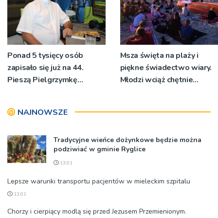
Ponad 5 tysięcy osób
Msza święta na plaży i
zapisało się już na 44.
piękne świadectwo wiary.
Pieszą Pielgrzymkę
Młodzi wciąż chętnie
Tarnowską [WIDEO]
wyjeżdżają na oazy
NAJNOWSZE
Tradycyjne wieńce dożynkowe będzie można
podziwiać w gminie Ryglice
13:01
Lepsze warunki transportu pacjentów w mieleckim szpitalu
13:01
Chorzy i cierpiący modlą się przed Jezusem Przemienionym.