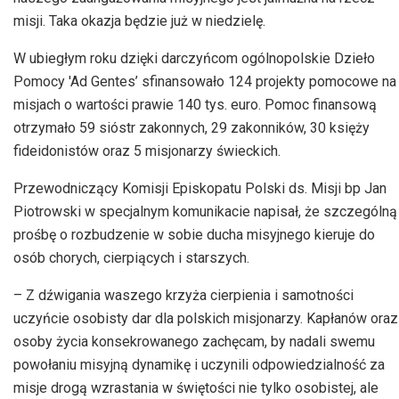
misji. Taka okazja będzie już w niedzielę.
W ubiegłym roku dzięki darczyńcom ogólnopolskie Dzieło
Pomocy 'Ad Gentes’ sfinansowało 124 projekty pomocowe na
misjach o wartości prawie 140 tys. euro. Pomoc finansową
otrzymało 59 sióstr zakonnych, 29 zakonników, 30 księży
fideidonistów oraz 5 misjonarzy świeckich.
Przewodniczący Komisji Episkopatu Polski ds. Misji bp Jan
Piotrowski w specjalnym komunikacie napisał, że szczególną
prośbę o rozbudzenie w sobie ducha misyjnego kieruje do
osób chorych, cierpiących i starszych.
– Z dźwigania waszego krzyża cierpienia i samotności
uczyńcie osobisty dar dla polskich misjonarzy. Kapłanów oraz
osoby życia konsekrowanego zachęcam, by nadali swemu
powołaniu misyjną dynamikę i uczynili odpowiedzialność za
misje drogą wzrastania w świętości nie tylko osobistej, ale