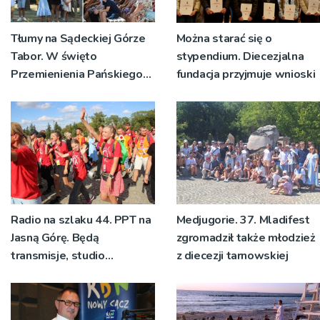
Tłumy na Sądeckiej Górze
Można starać się o
Tabor. W święto
stypendium. Diecezjalna
Przemienienia Pańskiego
fundacja przyjmuje wnioski
bp Jeż przypominał o
znaczeniu Sakramentów
[ZDJĘCIA]
Radio na szlaku 44. PPT na
Medjugorie. 37. Mladifest
Jasną Górę. Będą
zgromadził także młodzież
transmisje, studio
z diecezji tarnowskiej
pielgrzymkowe,
pozdrowienia