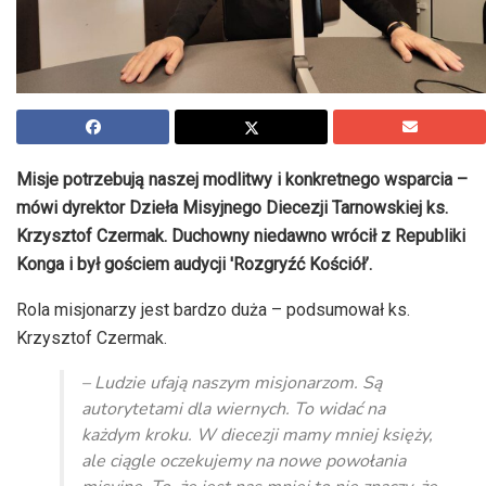
Misje potrzebują naszej modlitwy i konkretnego wsparcia –
mówi dyrektor Dzieła Misyjnego Diecezji Tarnowskiej ks.
Krzysztof Czermak. Duchowny niedawno wrócił z Republiki
Konga i był gościem audycji 'Rozgryźć Kościół’.
Rola misjonarzy jest bardzo duża – podsumował ks.
Krzysztof Czermak.
– Ludzie ufają naszym misjonarzom. Są
autorytetami dla wiernych. To widać na
każdym kroku. W diecezji mamy mniej księży,
ale ciągle oczekujemy na nowe powołania