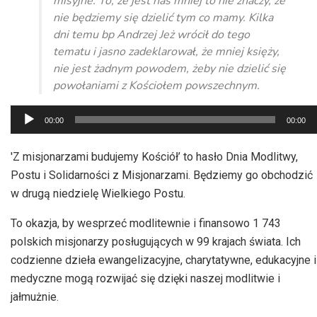
misyjne. To, że jest nas mniej to nie znaczy, że
nie będziemy się dzielić tym co mamy. Kilka
dni temu bp Andrzej Jeż wrócił do tego
tematu i jasno zadeklarował, że mniej księży,
nie jest żadnym powodem, żeby nie dzielić się
powołaniami z Kościołem powszechnym.
Odtwarzacz
00:00
00:00
plików
dźwiękowych
'Z misjonarzami budujemy Kościół’ to hasło Dnia Modlitwy,
Postu i Solidarności z Misjonarzami. Będziemy go obchodzić
w drugą niedzielę Wielkiego Postu.
To okazja, by wesprzeć modlitewnie i finansowo 1 743
polskich misjonarzy posługujących w 99 krajach świata. Ich
codzienne dzieła ewangelizacyjne, charytatywne, edukacyjne i
medyczne mogą rozwijać się dzięki naszej modlitwie i
jałmużnie.